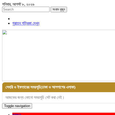
শনিবার, আগস্ট ৮, ২০২৬
সংবাদ খুজুন
পুরাতন পত্রিকা দেখুন
সেহরি ও ইফতারের সময়সূচি(ঢাকা ও আশপাশের এলাকা)
আজকের জন্য কোনো সময়সূচি সেট করা নেই।
Toggle navigation
প্রচ্ছদ