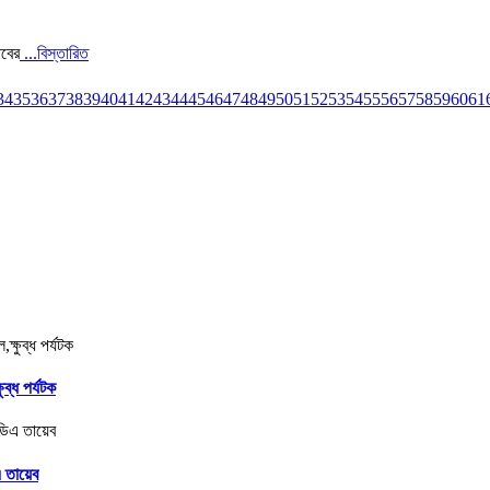
াবের
...বিস্তারিত
34
35
36
37
38
39
40
41
42
43
44
45
46
47
48
49
50
51
52
53
54
55
56
57
58
59
60
61
ব্ধ পর্যটক
 তায়েব