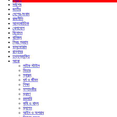
সর্বশেষ
জাতীয়
দেশের-সংবাদ
রাজনীতি
আন্তর্জাতিক
খেলাযোগ
বিনোদন
বানিজ্য
প্রিয় প্রবাস
বন্ধুফোরাম
রান্নাঘর
তথ্যপ্রযুক্তি
আরো
লাইফ স্টাইল
ফিচার
স্বাস্থ্য
ধর্ম ও জীবন
শিক্ষা
সম্পাদকীয়
ভ্রমণ
রকমারি
কৃষি ও খাদ্য
ফ্যাশন
আইন ও অপরাধ