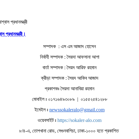
াস প্রধানমন্ত্রী।
সম্পাদক : এস এম আজাদ হোসেন
নির্বাহী সম্পাদক : সৈয়দা আফসানা আশা
বার্তা সম্পাদক : সৈয়দ আরিফ রহমান
ক্রীড়া সম্পাদক : সৈয়দ আকিব আজাদ
প্রকাশকঃ সৈয়দা আনাবিয়া রহমান
মোবাইল ঃ ০১৭১৬৪৯৩০৮৯ | ০১৫৫২৫৪১২৮৮
ইমেইল ঃ
newssokaleralo@gmail.com
ওয়েবসাইট ঃ
https://sokaler-alo.com
৮/৪-এ, তোপখানা রোড, সেগুনবাগিচা, ঢাকা-১০০০ হতে প্রকাশিত