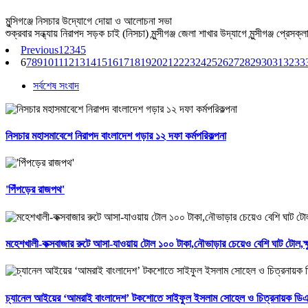
মুন্সিগঞ্জে নিসচার উদ্যোগে দোয়া ও আলোচনা সভা
শুক্রবার সন্ধ্যায় নিরাপদ সড়ক চাই (নিসচা) মুন্সীগঞ্জ জেলা শাখার উদ্যাগে মুন্সীগঞ্জ প্রেসক্ল
Previous
1
2
3
4
5
6
7
8
9
10
11
12
13
14
15
16
17
18
19
20
21
22
23
24
25
26
27
28
29
30
31
32
33
সর্বশেষ সংবাদ
নিসচার মহাসমাবেশে নিরাপদ বাংলাদেশ গড়ার ১২ দফা কর্মপরিকল্পনা
'পিঁপড়ের রাজপথ'
মহেশখালী-কক্সবাজার রুটে আসা-যাওয়ায় টোল ১০০ টাকা,নৌভাড়ার চেয়েও বেশি ঘাট টোল,ক্ষু
চ্যানেল আইয়ের ‘আমরাই বাংলাদেশ’ টকশোতে সাইফুল ইসলাম সোহেল ও চিত্রনায়ক ডিএ