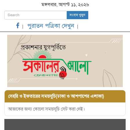
মঙ্গলবার, আগস্ট ১১, ২০২৬
সংবাদ খুজুন
পুরাতন পত্রিকা দেখুন
সেহরি ও ইফতারের সময়সূচি(ঢাকা ও আশপাশের এলাকা)
আজকের জন্য কোনো সময়সূচি সেট করা নেই।