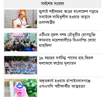
সর্বশেষ সংবাদ
জুলাই শহীদদের স্বপ্নের বাংলাদেশ গড়তে
সবাইকে দায়িত্বশীল হওয়ার আহ্বান
প্রধানমন্ত্রীর
এটিএম নুরুল বশর চৌধুরীর রোগমুক্তি
কামনায় মহেশখালীতে বিএনপির দোয়া
মাহফিল!
১৯ বছরের সর্বনিম্ন পাসের হার,ফিরল
ফলাফলে কঠোর মূল্যায়ন
অকৃতকার্য হওয়ায় চাঁপাইনবাবগঞ্জে
এসএসসি পরীক্ষার্থীর আত্মহত্যা
খুলনা বাইপাস সড়কের আফিলগেটে