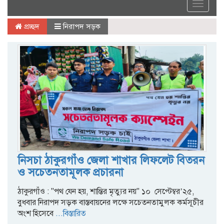
Toggle
navigat
প্রচ্ছদ
নিরাপদ সড়ক
নিসচা ঠাকুরগাঁও জেলা শাখার লিফলেট বিতরন
ও সচেতনতামূলক প্রচারনা
ঠাকুরগাঁও : "পথ যেন হয়, শান্তির মৃত্যুর নয়" ১০ সেপ্টেম্বর’২৫,
বুধবার নিরাপদ সড়ক বাস্তবায়নের লক্ষে সচেতনতামুলক কর্মসূচীর
অংশ হিসেবে
...বিস্তারিত