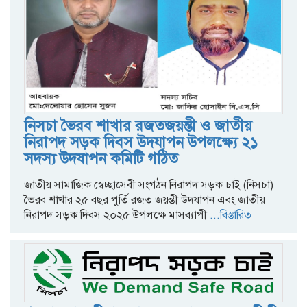
নিসচা ভৈরব শাখার রজতজয়ন্তী ও জাতীয়
নিরাপদ সড়ক দিবস উদযাপন উপলক্ষ্যে ২১
সদস‍্য উদযাপন কমিটি গঠিত
জাতীয় সামাজিক স্বেচ্ছাসেবী সংগঠন নিরাপদ সড়ক চাই (নিসচা)
ভৈরব শাখার ২৫ বছর পুর্তি রজত জয়ন্তী উদযাপন এবং জাতীয়
নিরাপদ সড়ক দিবস ২০২৫ উপলক্ষে মাসব্যাপী
...বিস্তারিত