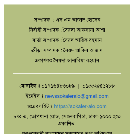
অবৈধ দখলে যানজট ও মারাত্মক দুর্ঘটনার
শঙ্কা
সম্পাদক : এস এম আজাদ হোসেন
গিলাতলায় জবেদা কাদের ফাউন্ডেশনের
নির্বাহী সম্পাদক : সৈয়দা আফসানা আশা
চেয়ারম্যানের সপরিবারে বৃক্ষরোপণ
বার্তা সম্পাদক : সৈয়দ আরিফ রহমান
ক্রীড়া সম্পাদক : সৈয়দ আকিব আজাদ
সাতক্ষীরায় অন্তঃকক্ষ ক্রীড়া প্রতিযোগিতার
প্রকাশকঃ সৈয়দা আনাবিয়া রহমান
উদ্বোধন
মোবাইল ঃ ০১৭১৬৪৯৩০৮৯ | ০১৫৫২৫৪১২৮৮
চাঁপাইনবাবগঞ্জে ছাদ থেকে পড়ে নির্মাণ
শ্রমিকের মৃত্যু
ইমেইল ঃ
newssokaleralo@gmail.com
ওয়েবসাইট ঃ
https://sokaler-alo.com
আখেরি চাহার শোম্বা তাৎপর্য ও শিক্ষা
৮/৪-এ, তোপখানা রোড, সেগুনবাগিচা, ঢাকা-১০০০ হতে
প্রকাশিত
গণপ্রজাতন্ত্রী বাংলাদেশ সরকারের তথ্য অধিদপ্তরে