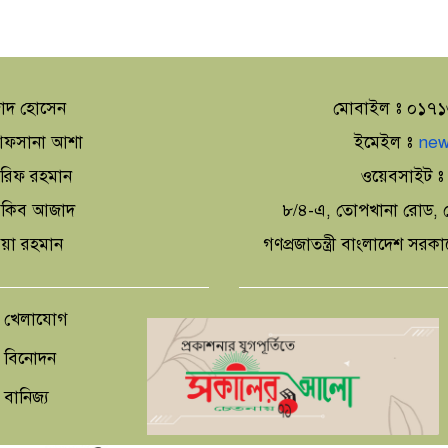
াদ হোসেন
মোবাইল ঃ ০১৭
া আফসানা আশা
ইমেইল ঃ
new
আরিফ রহমান
ওয়েবসাইট 
 আকিব আজাদ
৮/৪-এ, তোপখানা রোড, স
িয়া রহমান
গণপ্রজাতন্ত্রী বাংলাদেশ সরক
খেলাযোগ
বিনোদন
বানিজ্য