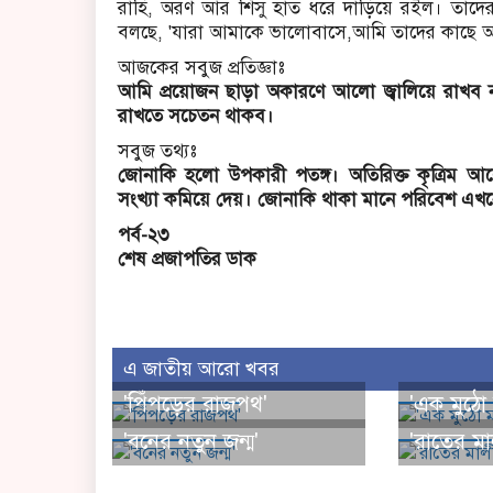
রাহি, অরণ আর শিসু হাত ধরে দাঁড়িয়ে রইল। তাদের 
বলছে, 'যারা আমাকে ভালোবাসে,আমি তাদের কাছে 
আজকের সবুজ প্রতিজ্ঞাঃ
আমি প্রয়োজন ছাড়া অকারণে আলো জ্বালিয়ে রাখব ন
রাখতে সচেতন থাকব।
সবুজ তথ্যঃ
জোনাকি হলো উপকারী পতঙ্গ। অতিরিক্ত কৃত্রিম আলো
সংখ্যা কমিয়ে দেয়। জোনাকি থাকা মানে পরিবেশ এখনো 
পর্ব-২৩
শেষ প্রজাপতির ডাক
এ জাতীয় আরো খবর
'পিঁপড়ের রাজপথ'
'এক মুঠো ম
'বনের নতুন জন্ম'
'রাতের মা