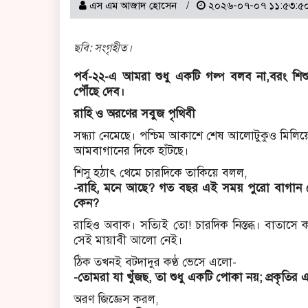
এস এম আজাদ হোসেন
২০২৬-০৭-০৭ ১১:৫৩:৫
ছবি: সংগৃহীত।
পর্ব-২২-এ আমরা শুধু একটি গল্প বলব না,বরং শিশুদে
পৌঁছে দেব।
রাহি ও অরণের সবুজ পৃথিবী
সন্ধ্যা নেমেছে। পশ্চিম আকাশে শেষ আলোটুকুও মিলিয়
আমবাগানের দিকে হাঁটছে।
শিসু হঠাৎ থেমে চারদিকে তাকিয়ে বলল,
-রাহি, মনে আছে? গত বছর এই সময় পুরো বাগান
কেন?
রাহিও অবাক। সত্যিই তো! চারদিক নিস্তব্ধ। বাতাসে 
সেই মায়াবী আলো নেই।
ঠিক তখনই বটদাদুর কণ্ঠ ভেসে এলো-
-তোমরা যা খুঁজছ, তা শুধু একটি পোকা নয়; প্রকৃতির
অরণ জিজ্ঞেস করল,