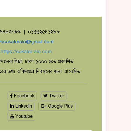
১৬৪৯৩০৮৯ | ০১৫৫২৫৪১২৮৮
ssokaleralo@gmail.com
ঃ
https://sokaler-alo.com
েগুনবাগিচা, ঢাকা-১০০০ হতে প্রকাশিত
ারের তথ্য অধিদপ্তরে নিবন্ধনের জন্য আবেদিত
Facebook
Twitter
Linkedin
Google Plus
Youtube