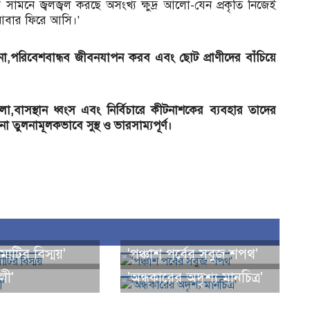
সামনে জ্বলজ্বল করছে অসংখ্য ক্ষুদ্র আলো-যেন প্রকৃতি নিজেই
আবার ফিরে আসি।'
া,পরিবেশবান্ধব জীবনযাপন করব এবং ছোট প্রাণীদের বাঁচিয়ে
,বাসস্থান ধ্বংস এবং নির্বিচারে কীটনাশকের ব্যবহার তাদের
তুলনামূলকভাবে সুস্থ ও ভারসাম্যপূর্ণ।
াটির বিস্ময়'
'পঞ্চাশ পর্বের সবুজ শপথ'
লী'
'অন্ধকারের অদৃশ্য মানচিত্র'