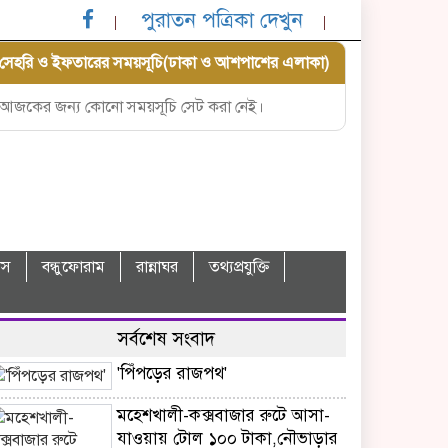
পুরাতন পত্রিকা দেখুন
সেহরি ও ইফতারের সময়সূচি(ঢাকা ও আশপাশের এলাকা)
আজকের জন্য কোনো সময়সূচি সেট করা নেই।
বাস
বন্ধুফোরাম
রান্নাঘর
তথ্যপ্রযুক্তি
সর্বশেষ সংবাদ
'পিঁপড়ের রাজপথ'
মহেশখালী-কক্সবাজার রুটে আসা-
যাওয়ায় টোল ১০০ টাকা,নৌভাড়ার