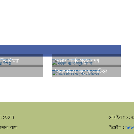
ির বিস্ময়'
'পঞ্চাশ পর্বের সবুজ শপথ'
'
'অন্ধকারের অদৃশ্য মানচিত্র'
দ হোসেন
মোবাইল ঃ ০১
আফসানা আশা
ইমেইল ঃ
new