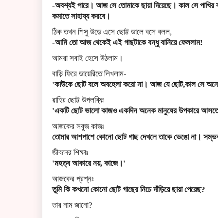
-অবশ্যই পারে। আজ সে তোমাকে ছায়া দিয়েছে। কাল সে পাখির ব
কমাতে সাহায্য করবে।
ঠিক তখন শিসু উড়ে এসে ছোট্ট ডালে বসে বলল,
-আমি তো আজ থেকেই এই গাছটাকে বন্ধু বানিয়ে ফেললাম!
আমরা সবাই হেসে উঠলাম।
বাড়ি ফিরে ডায়েরিতে লিখলাম-
'কাউকে ছোট বলে অবহেলা করো না। আজ যে ছোট,কাল সে অনেক
রাহির ছোট্ট উপলব্ধিঃ
'একটি ছোট ভালো কাজও একদিন অনেক মানুষের উপকারে আসতে
আজকের সবুজ কাজঃ
তোমার আশপাশে কোনো ছোট গাছ দেখলে তাকে ভেঙো না। সম্ভব
জীবনের শিক্ষাঃ
'মহত্ব আকারে নয়, কাজে।'
আজকের প্রশ্নঃ
তুমি কি কখনো কোনো ছোট গাছের নিচে দাঁড়িয়ে ছায়া পেয়েছ?
তার নাম জানো?