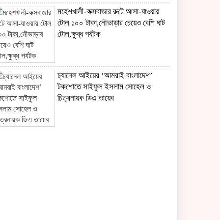
মহেশখালী-কক্সবাজার রুটে আসা-যাওয়ায়
টোল ১০০ টাকা,নৌভাড়ার চেয়েও বেশি ঘাট
টোল,ক্ষুব্ধ পর্যটক
চ্যানেল আইয়ের ‘আমরাই বাংলাদেশ’
টকশোতে সাইফুল ইসলাম সোহেল ও
চিত্রনায়ক ডিএ তায়েব
ছেলের খতনায় সাড়ে ৩ হাজার মাদরাসা-
এতিমখানার শিক্ষার্থীকে খাবার খাওয়ালেন
প্রতিমন্ত্রী টুকু
সাংবাদিকতা পেশার অস্তিত্ব রক্ষায়
অবিলম্বে গণমাধ্যম কমিশন গঠন করুন ‎