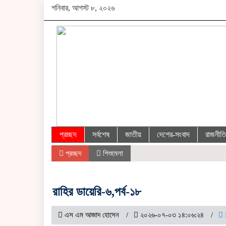
শনিবার, আগস্ট ৮, ২০২৬
প্রচ্ছদ
সর্বশেষ
জাতীয়
দেশের-সংবাদ
রাজনীতি
প্রচ্ছদ
শিশুমেলা
রাহির ডায়েরি-৬,পর্ব-১৮
এস এম আজাদ হোসেন
২০২৬-০৭-০৩ ১৪:০৬:২৪