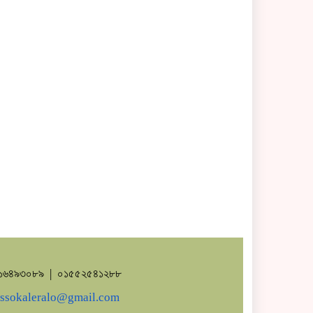
৭১৬৪৯৩০৮৯ | ০১৫৫২৫৪১২৮৮
ssokaleralo@gmail.com