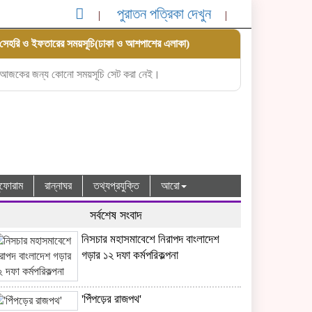
পুরাতন পত্রিকা দেখুন
সেহরি ও ইফতারের সময়সূচি(ঢাকা ও আশপাশের এলাকা)
আজকের জন্য কোনো সময়সূচি সেট করা নেই।
ধুফোরাম
রান্নাঘর
তথ্যপ্রযুক্তি
আরো
সর্বশেষ সংবাদ
নিসচার মহাসমাবেশে নিরাপদ বাংলাদেশ
গড়ার ১২ দফা কর্মপরিকল্পনা
'পিঁপড়ের রাজপথ'