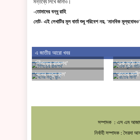
মন্তব্যে লিখে জানাও।
-তোমাদের বন্ধু রাহি
নোট- এই লেখাটির মূল বার্তা শুধু পরিবেশ নয়, 'মানবিক মূল্যবোধও'
এ জাতীয় আরো খবর
'পিঁপড়ের রাজপথ'
'এক মুঠো মাট
'বনের নতুন জন্ম'
'রাতের মালী
সম্পাদক : এস এম আজা
নির্বাহী সম্পাদক : সৈয়দা 