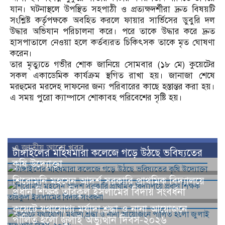
যান। ঘটনাস্থলে উপস্থিত সহপাঠী ও প্রত্যক্ষদর্শীরা দ্রুত বিষয়টি
সংশ্লিষ্ট কর্তৃপক্ষকে অবহিত করলে ফায়ার সার্ভিসের ডুবুরি দল
উদ্ধার অভিযান পরিচালনা করে। পরে তাকে উদ্ধার করে দ্রুত
হাসপাতালে নেওয়া হলে কর্তব্যরত চিকিৎসক তাকে মৃত ঘোষণা
করেন।
তার মৃত্যুতে গভীর শোক জানিয়ে সোমবার (১৮ মে) কুয়েটের
সকল একাডেমিক কার্যক্রম স্থগিত রাখা হয়। জানাজা শেষে
মরহুমের মরদেহ দাফনের জন্য পরিবারের কাছে হস্তান্তর করা হয়।
এ সময় পুরো ক্যাম্পাসে শোকাবহ পরিবেশের সৃষ্টি হয়।
এ জাতীয় আরো খবর
টাঙ্গাইলের মহিষমারা কলেজে গড়ে উঠছে ভবিষ্যতের
কৃষি উদ্যোক্তা
শিরোমনি মহসেন আদর্শ সরকারি প্রাথমিক বিদ্যালয়ে
প্রধান শিক্ষক তরিকুল ইসলামের বিদায় সংবর্ধনা
কুয়েটে যথাযোগ্য মর্যাদা,শ্রদ্ধা ও নানা আয়োজনে
পালিত হলো জুলাই অভ্যুত্থান দিবস-২০২৬