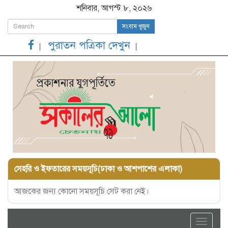
শনিবার, আগস্ট ৮, ২০২৬
সংবাদ খুজুন
পুরাতন পত্রিকা দেখুন
সেহরি ও ইফতারের সময়সূচি(ঢাকা ও আশপাশের এলাকা)
আজকের জন্য কোনো সময়সূচি সেট করা নেই।
Toggle