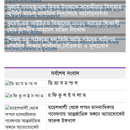
জুলাই গণঅভ্যু্ত্থান দিবস উপলক্ষে সাতক্ষীরার সিলভার
জুবিলি মডেল প্রাথমিক বিদ্যালয়ে আলোচনাসভা
কুয়েট-এর আইইএম বিভাগের ২০২০ ব্যাচের শিক্ষার্থী
মোঃ তাসরীব আহমেদ মাহিন নিখোঁজ
শিক্ষক শুধু পাঠদাতা নন,তিনি জাতি গঠনের কারিগর
প্রাথমিক শিক্ষায় শালীনতা,নৈতিকতা ও মূল্যবোধ
সর্বশেষ সংবাদ
তি তা স ম ন্ড ল
র ফি কু ল ই স লা ম
মহেশখালী থেকে লন্ডন মানবাধিকার
গবেষণায় আন্তর্জাতিক অঙ্গনে অ্যাডভোকেট
ফারুক ইকবাল