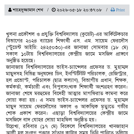
শাহেদুজ্জামান শেখ
২০২৬-০৫-১৮ ২০:৩৭:০৮
Print
খুলনা প্রকৌশল ও প্রযুক্তি বিশ্ববিদ্যালয় (কুয়েট)-এর আর্কিটেকচার
বিভাগের ২০২৪ ব্যাচের শিক্ষার্থী এস. এম. সায়েম ফেরদৌস
(স্টুডেন্ট আইডি: ২৪২৫০৩০)-এর জানাজা সোমবার (১৮ মে)
সকাল ১০টায় বিশ্ববিদ্যালয়ের কেন্দ্রীয় জামে মসজিদ প্রাঙ্গণে
অনুষ্ঠিত হয়েছে।
জানাজায় বিশ্ববিদ্যালয়ের ভাইস-চ্যান্সেলর প্রফেসর ড. মুহাম্মদ
মাছুদসহ বিভিন্ন অনুষদের ডিন, ইনস্টিটিউট পরিচালক, রেজিস্ট্রার,
হল প্রভোস্ট, পরিচালক (ছাত্র কল্যাণ), বিভাগীয় প্রধান, শিক্ষক,
কর্মকর্তা, কর্মচারী এবং বিপুলসংখ্যক শিক্ষার্থী অংশগ্রহণ করেন।
জানাজা শেষে মরহুমের বিদেহী আত্মার মাগফিরাত কামনা করে
দোয়া করা হয়। এ সময় ভাইস-চ্যান্সেলর প্রফেসর ড. মুহাম্মদ
মাছুদ সায়েম ফেরদৌসের অকাল ও আকস্মিক মৃত্যুতে গভীর
শোক প্রকাশ করেন। এছাড়া বিশ্ববিদ্যালয়ের কেন্দ্রীয় জামে
মসজিদে বাদ যোহর দোয়া মাহফিল অনুষ্ঠিত হয়।
উল্লেখ্য, রবিবার (১৭ মে) বিকেলে বিশ্ববিদ্যালয়ের খানজাহান
আলী হল সংলগ্ন পুকুরে সাঁতার কাটার সময় তিনি পানিতে তলিয়ে