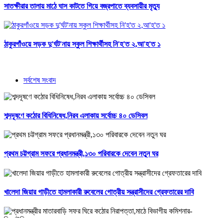
সাতক্ষীরার তালায় মাঠে ঘাস কাটতে গিয়ে বজ্রপাতে ব্যবসায়ীর মৃত্যু
ঠাকুরগাঁওয়ে সড়ক দু'র্ঘট'নায় স্কুল শিক্ষার্থীসহ নি'হ'ত ২,আ'হ'ত ১
সর্বশেষ সংবাদ
শব্দদূষণে কঠোর বিধিনিষেধ,নিরব এলাকায় সর্বোচ্চ ৪০ ডেসিবল
প্রথম চট্টগ্রাম সফরে প্রধানমন্ত্রী,১৩০ পরিবারকে দেবেন নতুন ঘর
খালেদা জিয়ার গাড়ীতে হামলাকারী রুবেলের গোত্রীয় সন্ত্রাসীদের গ্রেফতারের দাবি