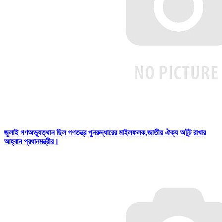
জুলাই গণঅভ্যুত্থান ছিল গণতন্ত্র পুনরুদ্ধারের মাইলফলক,জাতীয় ঐক্য অটুট রাখার
আহ্বান প্রধানমন্ত্রীর।