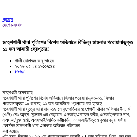
প্রচ্ছদ
দেশের-সংবাদ
মহেশখালী থানা পুলিশের বিশেষ অভিযানে বিভিন্ন মামলার পরোয়ানাভুক্ত
১১ জন আসামী গ্রেপ্তার!
গাজী মোহাম্মদ আবু তাহের
২০২৬-০৫-১৪ ১৯:৩৭:৪৪
Print
মহেশখালী কক্সবাজার,
মহেশখালী থানা পুলিশের বিশেষ অভিযানে জিআর পরোয়ানাভুক্ত-০১, সিআর
পরোয়ানাভুক্ত ১০ জনসহ ১১ জন আসামীকে গ্রেপ্তার করা হয়েছে।
মহেশখালী থানা সূত্রে জানা যায় -১৪ মে বৃহস্পতিবার মহেশখালী থানার অফিসার ইনচার্জ
(ওসি) মোঃ আব্দুস সুলতান এর নেতৃত্বে এসআই/এনায়েত কবীর, এসআই/কাজল দাশ,
এএসআ/নুমং মার্মা, এএসআই/অমিত ভট্টাচার্য্য, এএসআই/উত্তম কুমার বড়ুয়া সঙ্গীয়
ফোর্সসহ মহেশখালী থানা এলাকায় অভিযান পরিচালনা
করা হয়েছে।
এই সময় জিআর-৯৩/৯৯ এর পরোয়ানাভুক্ত আসামী ১। আবু সুফিয়ান, পিতা- মৃত তজু