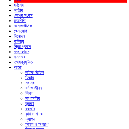
সর্বশেষ
জাতীয়
দেশের-সংবাদ
রাজনীতি
আন্তর্জাতিক
খেলাযোগ
বিনোদন
বানিজ্য
প্রিয় প্রবাস
বন্ধুফোরাম
রান্নাঘর
তথ্যপ্রযুক্তি
আরো
লাইফ স্টাইল
ফিচার
স্বাস্থ্য
ধর্ম ও জীবন
শিক্ষা
সম্পাদকীয়
ভ্রমণ
রকমারি
কৃষি ও খাদ্য
ফ্যাশন
আইন ও অপরাধ