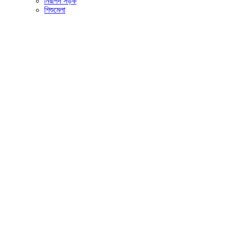
নিরাপদ সড়ক
শিশুমেলা