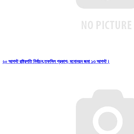
২০ আগস্ট রাষ্ট্রপতি নির্বাচন,তফসিল প্রকাশ; মনোনয়ন জমা ১৩ আগস্ট।