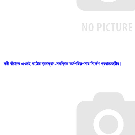
'নদী বাঁচাতে এখনই কঠোর ব্যবস্থা’-সমন্বিত কর্মপরিকল্পনার নির্দেশ প্রধানমন্ত্রীর।