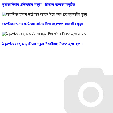
মুসলিম নিকাহ রেজিস্ট্রার কল্যাণ পরিষদের সম্মেলন অনুষ্ঠিত
সাতক্ষীরার তালায় মাঠে ঘাস কাটতে গিয়ে বজ্রপাতে ব্যবসায়ীর মৃত্যু
ঠাকুরগাঁওয়ে সড়ক দু'র্ঘট'নায় স্কুল শিক্ষার্থীসহ নি'হ'ত ২,আ'হ'ত ১