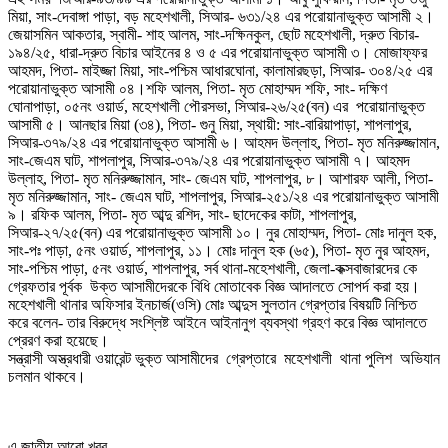
মিয়া, সাং-দেবাঙ্গা পাড়া, বড় মহেশখালী, সিআর- ৬৩১/২৪ এর পরোয়ানাভুক্ত আসামী ২।
জেয়াসমিন আকতার, স্বামী- শাহ আলম, সাং-দক্ষিনকুল, ছোট মহেশখালী, দ্রুত বিচার-
১৯৪/২৫, ধারা-দ্রুত বিচার আইনের ৪ ও ৫ এর পরোয়ানাভুক্ত আসামী ৩। মোজাফ্ফর
আহমদ, পিতা- মাইজ্জা মিয়া, সাং-পশ্চিম আধারঘোনা, কালামারছড়া, সিআর- ৩০৪/২৫ এর
পরোয়ানাভুক্ত আসামী ০৪।শফি আলম, পিতা- মৃত মোহাম্মদ শফি, সাং- দক্ষিণ
ঘোনাপাড়া, ০৫নং ওয়ার্ড, মহেশখালী পৌরসভা, সিআর-২৬/২৫(বন) এর পরোয়ানাভুক্ত
আসামী ৫। আনছার মিয়া (৩৪), পিতা- গুনু মিয়া, স্থায়ী: সাং-বারিয়াপাড়া, শাপলাপুর,
সিআর-৩৭৯/২৪ এর পরোয়ানাভুক্ত আসামী ৬। আহমদ উল্লাহ, পিতা- মৃত মনিরুজ্জামান,
সাং-জেএম ঘাট, শাপলাপুর, সিআর-৩৭৯/২৪ এর পরোয়ানাভুক্ত আসামী ৭। আহমদ
উল্লাহ, পিতা- মৃত মনিরুজ্জামান, সাং- জেএম ঘাট, শাপলাপুর, ৮। আশারফ আলী, পিতা-
মৃত মনিরুজ্জামান, সাং- জেএম ঘাট, শাপলাপুর, সিআর-২৫১/২৪ এর পরোয়ানাভুক্ত আসামী
৯। রফিক আলম, পিতা- মৃত আব্দু রশিদ, সাং- ছাদেকের কাটা, শাপলাপুর,
সিআর-২৭/২৫(বন) এর পরোয়ানাভুক্ত আসামী ১০। নুর মোহাম্মদ, পিতা- মোঃ দানুল হক,
সাং-পঃ পাড়া, ৫নং ওয়ার্ড, শাপলাপুর, ১১। মোঃ দানুল হক (৬৫), পিতা- মৃত নুর আহমদ,
সাং-পশ্চিম পাড়া, ৫নং ওয়ার্ড, শাপলাপুর, সর্ব থানা-মহেশখালী, জেলা-কক্সবাজারদের কে
গ্রেফতার পূর্বক উক্ত আসামীদেরকে বিধি মোতাবেক বিজ্ঞ আদালতে সোপর্দ করা হয়।
মহেশখালী থানার অফিসার ইনচার্জ(ওসি) মোঃ আব্দুস সুলতান গ্রেপ্তার বিষয়টি নিশ্চিত
করে বলেন- তার বিরুদ্ধে সংশ্লিষ্ট আইনে আইনানুগ ব্যবস্থা গ্রহণ করে বিজ্ঞ আদালতে
প্রেরণ করা হয়েছে।
সন্ত্রাসী অস্ত্রধারী ওয়ারেন্ট ভুক্ত আসামীদের গ্রেপ্তারে মহেশখালী থানা পুলিশ অভিযান
চলমান থাকবে।
এ জাতীয় আরো খবর