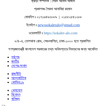
ক্রীড়া সম্পাদক : সৈয়দ আকিব আজাদ
প্রকাশকঃ সৈয়দা আনাবিয়া রহমান
মোবাইল ঃ ০১৭১৬৪৯৩০৮৯ | ০১৫৫২৫৪১২৮৮
ইমেইল ঃ
newssokaleralo@gmail.com
ওয়েবসাইট ঃ
https://sokaler-alo.com
৮/৪-এ, তোপখানা রোড, সেগুনবাগিচা, ঢাকা-১০০০ হতে প্রকাশিত
গণপ্রজাতন্ত্রী বাংলাদেশ সরকারের তথ্য অধিদপ্তরে নিবন্ধনের জন্য আবেদিত
সর্বশেষ
জাতীয়
দেশের-সংবাদ
রাজনীতি
আন্তর্জাতিক
কোভিড১৯
খেলাযোগ
বিনোদন
বানিজ্য