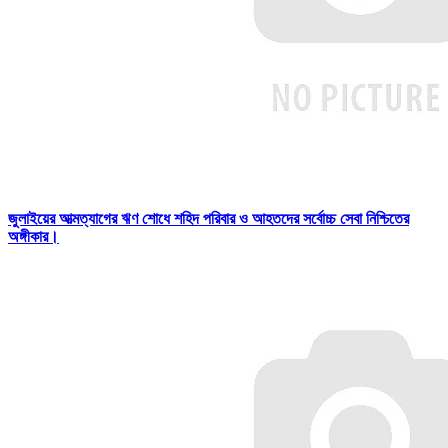
জুলাইয়ের আত্মত্যাগের ঋণ শোধে শহিদ পরিবার ও আহতদের সর্বোচ্চ সেবা নিশ্চিতের
অঙ্গীকার।