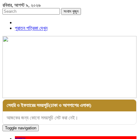
রবিবার, আগস্ট ৯, ২০২৬
সংবাদ খুজুন
পুরাতন পত্রিকা দেখুন
সেহরি ও ইফতারের সময়সূচি(ঢাকা ও আশপাশের এলাকা)
আজকের জন্য কোনো সময়সূচি সেট করা নেই।
Toggle navigation
প্রচ্ছদ