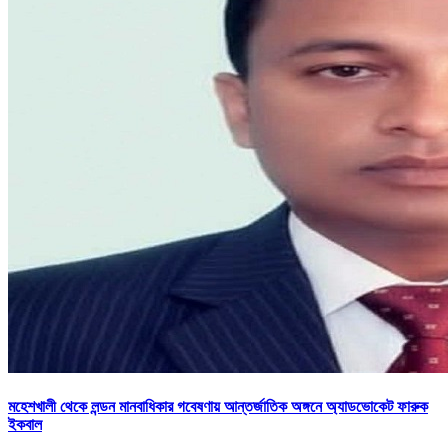
মহেশখালী থেকে লন্ডন মানবাধিকার গবেষণায় আন্তর্জাতিক অঙ্গনে অ্যাডভোকেট ফারুক
ইকবাল