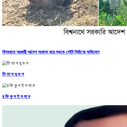
বিশ্বনাথে সরকারী আদেশ অমান্য করে সড়কে গেইট নির্মাণের অভিযোগ
তি তা স ম ন্ড ল
র ফি কু ল ই স লা ম