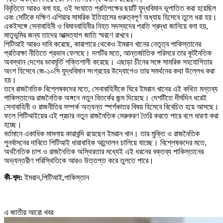
বিবৃতিতে আরও বলা হয়, ওই সংঘাতে প্রতিপক্ষের ছয়টি যুদ্ধবিমান ভূপাতিত করা হয়েছিল
এবং সেটিকে দক্ষিণ এশিয়ার সামরিক ইতিহাসের গুরুত্বপূর্ণ অধ্যায় হিসেবে তুলে ধরা হয়।
একইসঙ্গে সেনাবাহিনী ও বিমানবাহিনীর নিহত সদস্যদের প্রতি শ্রদ্ধা জানিয়ে বলা হয়,
মাতৃভূমির জন্য তাদের আত্মত্যাগ জাতি স্মরণে রাখবে।
পিটিআই আরও দাবি করেছে, কারাগারে থেকেও ইমরান খানের নেতৃত্ব পাকিস্তানের
প্রতিরক্ষা নীতিতে প্রভাব ফেলছে। দলটির মতে, আন্তর্জাতিক পরিসরে তার কূটনৈতিক
অবস্থান দেশের ভাবমূর্তি শক্তিশালী করেছে। এছাড়া চীনের সঙ্গে সামরিক সহযোগিতার
অংশ হিসেবে জে-১০সি যুদ্ধবিমান সংগ্রহের উদ্যোগেও তার সমর্থনের কথা উল্লেখ করা
হয়।
তবে রাজনৈতিক বিশ্লেষকদের মতে, সেনাবাহিনীকে ঘিরে ইমরান খানের এই কথিত মন্তব্য
পাকিস্তানের রাজনৈতিক অঙ্গনে নতুন বিতর্কের জন্ম দিয়েছে। দেশটিতে দীর্ঘদিন ধরেই
সেনাবাহিনী ও রাজনীতির সম্পর্ক অত্যন্ত স্পর্শকাতর বিষয় হিসেবে বিবেচিত হয়ে আসছে।
ফলে পিটিআইয়ের এই প্রচার নতুন রাজনৈতিক মেরুকরণ তৈরি করতে পারে বলে ধারণা করা
হচ্ছে।
বর্তমানে একাধিক মামলায় কারাবন্দি রয়েছেন ইমরান খান। তার মুক্তি ও রাজনৈতিক
পুনর্বাসনের দাবিতে পিটিআই ধারাবাহিক আন্দোলন চালিয়ে যাচ্ছে। বিশ্লেষকদের মতে,
অর্থনৈতিক চাপ ও রাজনৈতিক অস্থিরতার মধ্যেই এই ধরনের বক্তব্য পাকিস্তানের
অভ্যন্তরীণ পরিস্থিতিকে আরও উত্তপ্ত করে তুলতে পারে।
কী-শব্দ:
ইমরান,পিটিআই,পাকিস্তান
এ জাতীয় আরো খবর