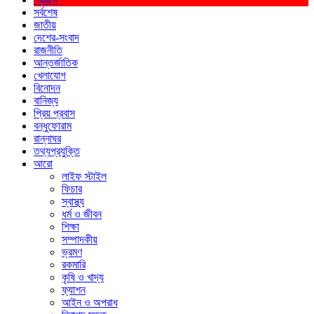
সর্বশেষ
জাতীয়
দেশের-সংবাদ
রাজনীতি
আন্তর্জাতিক
খেলাযোগ
বিনোদন
বানিজ্য
প্রিয় প্রবাস
বন্ধুফোরাম
রান্নাঘর
তথ্যপ্রযুক্তি
আরো
লাইফ স্টাইল
ফিচার
স্বাস্থ্য
ধর্ম ও জীবন
শিক্ষা
সম্পাদকীয়
ভ্রমণ
রকমারি
কৃষি ও খাদ্য
ফ্যাশন
আইন ও অপরাধ