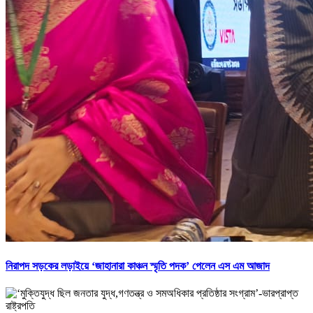
নিরাপদ সড়কের লড়াইয়ে ‘জাহানারা কাঞ্চন স্মৃতি পদক’ পেলেন এস এম আজাদ