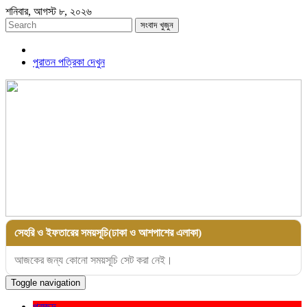
শনিবার, আগস্ট ৮, ২০২৬
সংবাদ খুজুন
পুরাতন পত্রিকা দেখুন
সেহরি ও ইফতারের সময়সূচি(ঢাকা ও আশপাশের এলাকা)
আজকের জন্য কোনো সময়সূচি সেট করা নেই।
Toggle navigation
প্রচ্ছদ