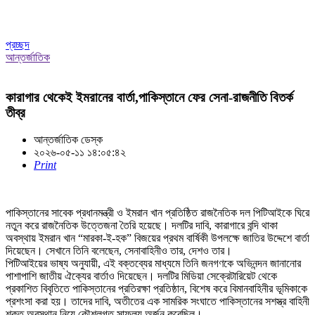
প্রচ্ছদ
আন্তর্জাতিক
কারাগার থেকেই ইমরানের বার্তা,পাকিস্তানে ফের সেনা-রাজনীতি বিতর্ক
তীব্র
আন্তর্জাতিক ডেস্ক
২০২৬-০৫-১১ ১৪:০৫:৪২
Print
পাকিস্তানের সাবেক প্রধানমন্ত্রী ও ইমরান খান প্রতিষ্ঠিত রাজনৈতিক দল পিটিআইকে ঘিরে
নতুন করে রাজনৈতিক উত্তেজনা তৈরি হয়েছে। দলটির দাবি, কারাগারে বন্দি থাকা
অবস্থায় ইমরান খান “মারকা-ই-হক” বিজয়ের প্রথম বার্ষিকী উপলক্ষে জাতির উদ্দেশে বার্তা
দিয়েছেন। সেখানে তিনি বলেছেন, সেনাবাহিনীও তার, দেশও তার।
পিটিআইয়ের ভাষ্য অনুযায়ী, এই বক্তব্যের মাধ্যমে তিনি জনগণকে অভিনন্দন জানানোর
পাশাপাশি জাতীয় ঐক্যের বার্তাও দিয়েছেন। দলটির মিডিয়া সেক্রেটারিয়েট থেকে
প্রকাশিত বিবৃতিতে পাকিস্তানের প্রতিরক্ষা প্রতিষ্ঠান, বিশেষ করে বিমানবাহিনীর ভূমিকাকে
প্রশংসা করা হয়। তাদের দাবি, অতীতের এক সামরিক সংঘাতে পাকিস্তানের সশস্ত্র বাহিনী
শক্ত অবস্থান নিয়ে কৌশলগত সাফল্য অর্জন করেছিল।