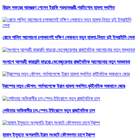
রিয়াদ সফরের আমন্ত্রণ পেলেন ইরাকি প্রধানমন্ত্রী,প্রতিশোধ হামলা স্থগিত
রোমে শান্তি আলোচনা চলাকালেই দক্ষিণ লেবাননে নতুন হামলা,নিহত দুই ইসরাইলি সেনা
সংলাপে আগ্রহী কারাবন্দি মাদুরো,ভেনেজুয়েলায় রাজনৈতিক আলোচনার নতুন সম্ভাবনা
ট্রাম্পের নতুন কৌশল: শর্তসাপেক্ষে ইরান হামলা স্থগিত,কূটনৈতিক সমাধানে জোর
সেউতায় অভিবাসীর ঢল,স্পেন-ইউরোপে নতুন রাজনৈতিক চাপ
হামাস ইস্যুতে অগ্রগতি,ইরান সংকটে কৌশলগত চাপে ট্রাম্প