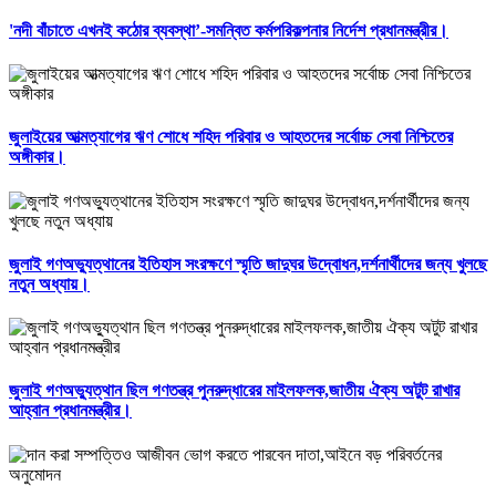
'নদী বাঁচাতে এখনই কঠোর ব্যবস্থা’-সমন্বিত কর্মপরিকল্পনার নির্দেশ প্রধানমন্ত্রীর।
জুলাইয়ের আত্মত্যাগের ঋণ শোধে শহিদ পরিবার ও আহতদের সর্বোচ্চ সেবা নিশ্চিতের
অঙ্গীকার।
জুলাই গণঅভ্যুত্থানের ইতিহাস সংরক্ষণে স্মৃতি জাদুঘর উদ্বোধন,দর্শনার্থীদের জন্য খুলছে
নতুন অধ্যায়।
জুলাই গণঅভ্যুত্থান ছিল গণতন্ত্র পুনরুদ্ধারের মাইলফলক,জাতীয় ঐক্য অটুট রাখার
আহ্বান প্রধানমন্ত্রীর।