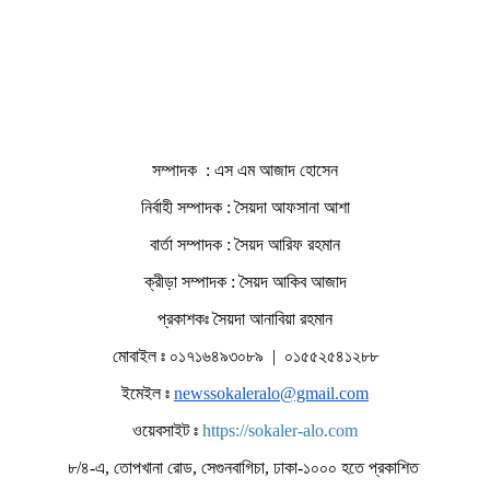
সম্পাদক : এস এম আজাদ হোসেন
নির্বাহী সম্পাদক : সৈয়দা আফসানা আশা
বার্তা সম্পাদক : সৈয়দ আরিফ রহমান
ক্রীড়া সম্পাদক : সৈয়দ আকিব আজাদ
প্রকাশকঃ সৈয়দা আনাবিয়া রহমান
মোবাইল ঃ ০১৭১৬৪৯৩০৮৯ | ০১৫৫২৫৪১২৮৮
ইমেইল ঃ
newssokaleralo@gmail.com
ওয়েবসাইট ঃ
https://sokaler-alo.com
৮/৪-এ, তোপখানা রোড, সেগুনবাগিচা, ঢাকা-১০০০ হতে প্রকাশিত