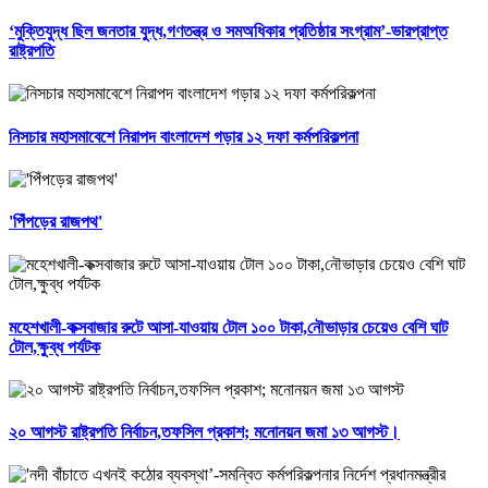
‘মুক্তিযুদ্ধ ছিল জনতার যুদ্ধ,গণতন্ত্র ও সমঅধিকার প্রতিষ্ঠার সংগ্রাম’-ভারপ্রাপ্ত
রাষ্ট্রপতি
নিসচার মহাসমাবেশে নিরাপদ বাংলাদেশ গড়ার ১২ দফা কর্মপরিকল্পনা
'পিঁপড়ের রাজপথ'
মহেশখালী-কক্সবাজার রুটে আসা-যাওয়ায় টোল ১০০ টাকা,নৌভাড়ার চেয়েও বেশি ঘাট
টোল,ক্ষুব্ধ পর্যটক
২০ আগস্ট রাষ্ট্রপতি নির্বাচন,তফসিল প্রকাশ; মনোনয়ন জমা ১৩ আগস্ট।