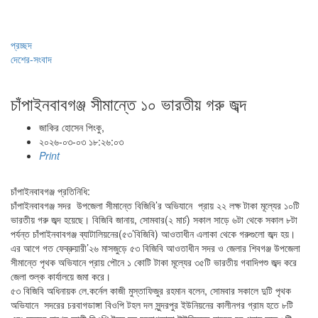
প্রচ্ছদ
দেশের-সংবাদ
চাঁপাইনবাবগঞ্জ সীমান্তে ১০ ভারতীয় গরু জব্দ
জাকির হোসেন পিংকু,
২০২৬-০৩-০৩ ১৮:২৬:০৩
Print
চাঁপাইনবাবগঞ্জ প্রতিনিধি:
চাঁপাইনবাবগঞ্জ সদর উপজেলা সীমান্তে বিজিবি’র অভিযানে প্রায় ২২ লক্ষ টাকা মূল্যের ১০টি
ভারতীয় গরু জব্দ হয়েছে। বিজিবি জানায়, সোমবার(২ মার্চ) সকাল সাড়ে ৬টা থেকে সকাল ৮টা
পর্যন্ত চাঁপাইনবাবগঞ্জ ব্যাটালিয়নের(৫৩’বিজিবি) আওতাধীন এলাকা থেকে গরুগুলো জব্দ হয়।
এর আগে গত ফেব্রুয়ারী’২৬ মাসজুড়ে ৫৩ বিজিবি আওতাধীন সদর ও জেলার শিবগঞ্জ উপজেলা
সীমান্তে পৃথক অভিযানে প্রায় পৌনে ১ কোটি টাকা মূল্যের ৩৫টি ভারতীয় গবাদিপশু জব্দ করে
জেলা শুল্ক কার্যালয়ে জমা করে।
৫৩ বিজিবি অধিনায়ক লে.কর্নেল কাজী মুস্তাফিজুর রহমান বলেন, সোমবার সকালে দুটি পৃথক
অভিযানে সদরের চরবাগডাঙ্গা বিওপি টহল দল সুন্দরপুর ইউনিয়নের কালীনগর গ্রাম হতে ৮টি