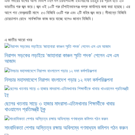
এবং সদরের বাখের আলী বিওপি টহল দল চরবাগডাঙ্গা ইউনিয়নের চাচচুর চর গ্রাম হতে ২টি
ভারতীয় গরু জব্দ করে। জব্দ ওই ১০টি গরু চাঁপাইনবাবগঞ্জ শুল্ক কার্যালয়ে জমা করা হয়েছে। এর
আগে গত ফেব্রুয়ারী মাসে ৫৩ বিজিবি ৩৩টি গরু এবং ২টি মহিষ জব্দ করে। সীমান্তে বিজিবি
চোরচালান রোধে সার্বক্ষনিক কাজ করে যাচ্ছে বলেও জানান বিজিবি।
এ জাতীয় আরো খবর
নিরাপদ সড়কের লড়াইয়ে ‘জাহানারা কাঞ্চন স্মৃতি পদক’ পেলেন এস এম
আজাদ
নিসচার মহাসমাবেশে নিরাপদ বাংলাদেশ গড়ার ১২ দফা কর্মপরিকল্পনা
ছেলের খতনায় সাড়ে ৩ হাজার মাদরাসা-এতিমখানার শিক্ষার্থীকে খাবার
খাওয়ালেন প্রতিমন্ত্রী টুকু
সাংবাদিকতা পেশার অস্তিত্ব রক্ষায় অবিলম্বে গণমাধ্যম কমিশন গঠন করুন ‎