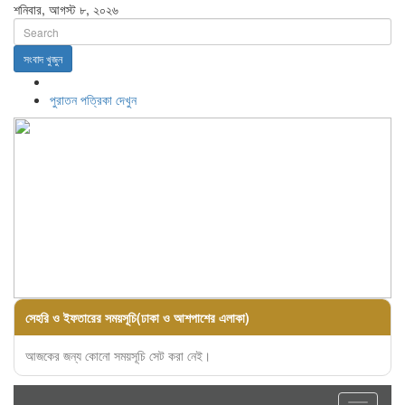
শনিবার, আগস্ট ৮, ২০২৬
সংবাদ খুজুন
পুরাতন পত্রিকা দেখুন
সেহরি ও ইফতারের সময়সূচি(ঢাকা ও আশপাশের এলাকা)
আজকের জন্য কোনো সময়সূচি সেট করা নেই।