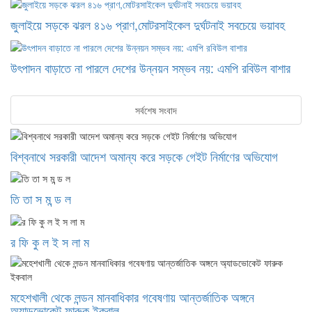
জুলাইয়ে সড়কে ঝরল ৪১৬ প্রাণ,মোটরসাইকেল দুর্ঘটনাই সবচেয়ে ভয়াবহ
উৎপাদন বাড়াতে না পারলে দেশের উন্নয়ন সম্ভব নয়: এমপি রবিউল বাশার
সর্বশেষ সংবাদ
বিশ্বনাথে সরকারী আদেশ অমান্য করে সড়কে গেইট নির্মাণের অভিযোগ
তি তা স ম ন্ড ল
র ফি কু ল ই স লা ম
মহেশখালী থেকে লন্ডন মানবাধিকার গবেষণায় আন্তর্জাতিক অঙ্গনে
অ্যাডভোকেট ফারুক ইকবাল