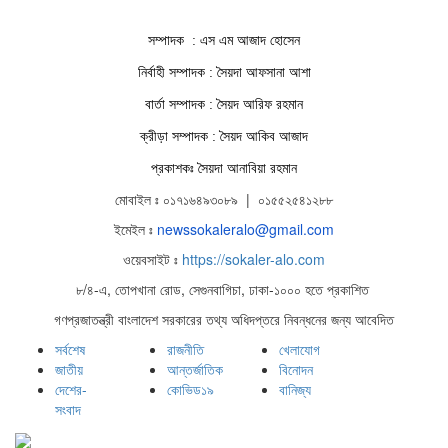
সম্পাদক : এস এম আজাদ হোসেন
নির্বাহী সম্পাদক : সৈয়দা আফসানা আশা
বার্তা সম্পাদক : সৈয়দ আরিফ রহমান
ক্রীড়া সম্পাদক : সৈয়দ আকিব আজাদ
প্রকাশকঃ সৈয়দা আনাবিয়া রহমান
মোবাইল ঃ ০১৭১৬৪৯৩০৮৯ | ০১৫৫২৫৪১২৮৮
ইমেইল ঃ
newssokaleralo@gmail.com
ওয়েবসাইট ঃ
https://sokaler-alo.com
৮/৪-এ, তোপখানা রোড, সেগুনবাগিচা, ঢাকা-১০০০ হতে প্রকাশিত
গণপ্রজাতন্ত্রী বাংলাদেশ সরকারের তথ্য অধিদপ্তরে নিবন্ধনের জন্য আবেদিত
সর্বশেষ
রাজনীতি
খেলাযোগ
জাতীয়
আন্তর্জাতিক
বিনোদন
দেশের-
কোভিড১৯
বানিজ্য
সংবাদ