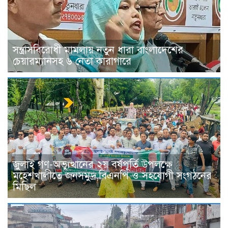
সন্ত্রাসবিরোধী মামলায় নতুন ধারা বাংলাদেশের
চেয়ারম্যানসহ ৬ নেতা কারাগারে
জুলাই গণ-অভ্যুত্থানের ২য় বর্ষপূর্তি উপলক্ষে
মহেশখালীতে জনসমুদ্র,বিএনপি ও সহযোগী সংগঠনের
মিছিল