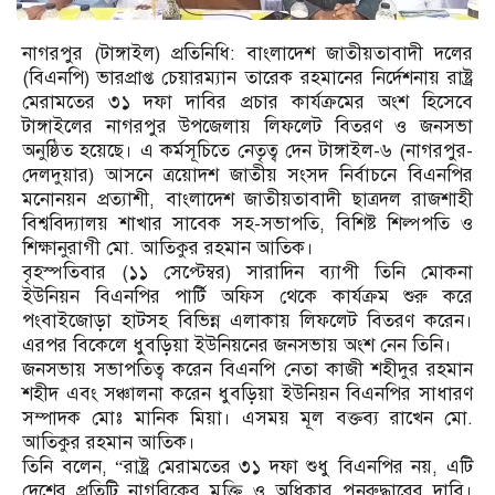
নাগরপুর (টাঙ্গাইল) প্রতিনিধি: বাংলাদেশ জাতীয়তাবাদী দলের
(বিএনপি) ভারপ্রাপ্ত চেয়ারম্যান তারেক রহমানের নির্দেশনায় রাষ্ট্র
মেরামতের ৩১ দফা দাবির প্রচার কার্যক্রমের অংশ হিসেবে
টাঙ্গাইলের নাগরপুর উপজেলায় লিফলেট বিতরণ ও জনসভা
অনুষ্ঠিত হয়েছে। এ কর্মসূচিতে নেতৃত্ব দেন টাঙ্গাইল-৬ (নাগরপুর-
দেলদুয়ার) আসনে ত্রয়োদশ জাতীয় সংসদ নির্বাচনে বিএনপির
মনোনয়ন প্রত্যাশী, বাংলাদেশ জাতীয়তাবাদী ছাত্রদল রাজশাহী
বিশ্ববিদ্যালয় শাখার সাবেক সহ-সভাপতি, বিশিষ্ট শিল্পপতি ও
শিক্ষানুরাগী মো. আতিকুর রহমান আতিক।
বৃহস্পতিবার (১১ সেপ্টেম্বর) সারাদিন ব্যাপী তিনি মোকনা
ইউনিয়ন বিএনপির পার্টি অফিস থেকে কার্যক্রম শুরু করে
পংবাইজোড়া হাটসহ বিভিন্ন এলাকায় লিফলেট বিতরণ করেন।
এরপর বিকেলে ধুবড়িয়া ইউনিয়নের জনসভায় অংশ নেন তিনি।
জনসভায় সভাপতিত্ব করেন বিএনপি নেতা কাজী শহীদুর রহমান
শহীদ এবং সঞ্চালনা করেন ধুবড়িয়া ইউনিয়ন বিএনপির সাধারণ
সম্পাদক মোঃ মানিক মিয়া। এসময় মূল বক্তব্য রাখেন মো.
আতিকুর রহমান আতিক।
তিনি বলেন, “রাষ্ট্র মেরামতের ৩১ দফা শুধু বিএনপির নয়, এটি
দেশের প্রতিটি নাগরিকের মুক্তি ও অধিকার পুনরুদ্ধারের দাবি।