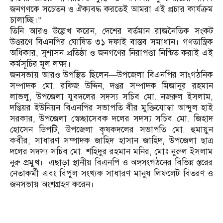
জনগণকে সচেতন ও ঐক্যবদ্ধ করতেই আমরা এই প্রচার কার্যক্রম
চালাচ্ছি।”
তিনি আরও উল্লেখ করেন, দেশের বর্তমান রাজনৈতিক সংকট
উত্তরণে বিএনপির ঘোষিত ৩১ দফাই বাস্তব সমাধান। গণতান্ত্রিক
অধিকার, সুশাসন প্রতিষ্ঠা ও জনগণের নিরাপত্তা নিশ্চিত করাই এই
কর্মসূচির মূল লক্ষ্য।
জনসভায় আরও উপস্থিত ছিলেন—উপজেলা বিএনপির সাংগঠনিক
সম্পাদক মো. রফিজ উদ্দিন, দপ্তর সম্পাদক মিজানুর রহমান
লাভলু, উপজেলা যুবদলের সদস্য সচিব মো. নজরুল ইসলাম,
দপ্তিয়র ইউনিয়ন বিএনপির সভাপতি বীর মুক্তিযোদ্ধা আব্দুল হাই
সরকার, উপজেলা স্বেচ্ছাসেবক দলের সদস্য সচিব মো. জিহাদ
হোসেন ডিপটি, উপজেলা কৃষকদলের সভাপতি মো. হুমায়ুন
কবীর, সাধারণ সম্পাদক জাহিদ হাসান জাহিদ, উপজেলা ছাত্র
দলের সদস্য সচিব মো. শহিদুর রহমান মনির, মোঃ নুরুল ইসলাম
নুরু প্রমুখ। এছাড়া স্থানীয় বিএনপি ও অঙ্গসংগঠনের বিভিন্ন স্তরের
নেতাকর্মী এবং বিপুল সংখ্যক সাধারণ মানুষ লিফলেট বিতরণ ও
জনসভায় অংশগ্রহণ করেন।