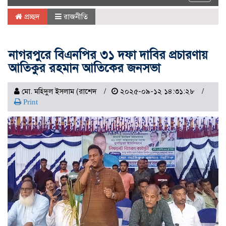
navigat
প্রচ্ছদ
রাজনীতি
নাগরপুরে বিএনপির ৩১ দফা দাবির প্রচারণায়
আতিকুর রহমান আতিকের জনসভা
মো. মহিদুল ইসলাম (রাশেদ
২০২৫-০৯-১২ ১৪:৩১:২৮
Print