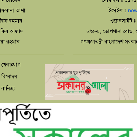
াদ হোসেন
মোবাইল ঃ ০১৭
া আফসানা আশা
ইমেইল ঃ
new
আরিফ রহমান
ওয়েবসাইট 
 আকিব আজাদ
৮/৪-এ, তোপখানা রোড, স
িয়া রহমান
গণপ্রজাতন্ত্রী বাংলাদেশ সরক
খেলাযোগ
বিনোদন
বানিজ্য