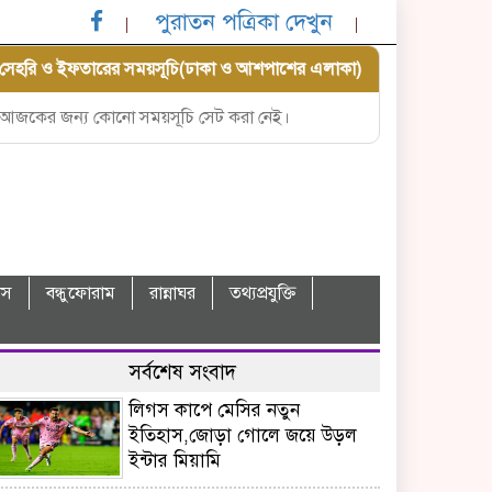
পুরাতন পত্রিকা দেখুন
সেহরি ও ইফতারের সময়সূচি(ঢাকা ও আশপাশের এলাকা)
আজকের জন্য কোনো সময়সূচি সেট করা নেই।
বাস
বন্ধুফোরাম
রান্নাঘর
তথ্যপ্রযুক্তি
সর্বশেষ সংবাদ
লিগস কাপে মেসির নতুন
ইতিহাস,জোড়া গোলে জয়ে উড়ল
ইন্টার মিয়ামি