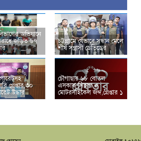
বিভাগের অভিযানে
অপরাধে জড়িত ৬৭
চট্টগ্রামে যেভাবে সন্ধান মেলে
তার
শীর্ষ সন্ত্রাসী ডেভিডের
চৌগাছায় ৬৮ বোতল
িগারেটসহ
এসকাফ সিরাপ ও
ি গ্রেপ্তার,৩০
মোটরসাইকেল জব্দ,গ্রেপ্তার ১
গারেট উদ্ধার