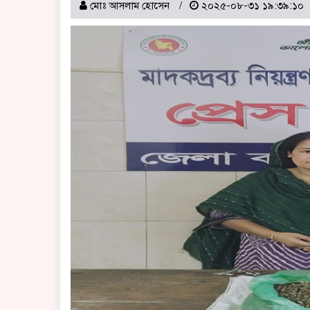
মোঃ আসলাম হোসেন
২০২৫-০৮-৩১ ১৯:৩৯:১০