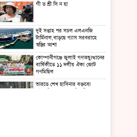
গী ত শ্রী সি ন হা
দুই সপ্তাহ পর সচল এলএনজি
টার্মিনাল,বাড়ছে গ্যাস সরবরাহে
স্বস্তির আশা
কোম্পানীগঞ্জে জুলাই গণঅভ্যুত্থানের
বার্ষিকীতে ১১ দলীয় ঐক্য জোট
গণমিছিল
ভারতে শেখ হাসিনার বক্তব্যে
কূটনৈতিক অসন্তোষ,দ্বিপক্ষীয়
সম্পর্কে নেতিবাচক প্রভাবের আশঙ্কা
মাহে রবিউল আউয়াল মাসের গুরুত্ব
ও ফজিলত