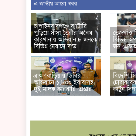
এ জাতীয় আরো খবর
চাঁপাইনবাবগঞ্জে ব্যাটারি
পুড়িয়ে সীসা তৈরীর অবৈধ
তেজগাঁও 
কারখানায় অভিযান,৮ জনকে
বিভিন্ন 
বিভিন্ন মেয়াদে দন্ড
জন গ্রেফ
ব্রাহ্মণবাড়িয়ায় ডিবির
বিদেশি স
অভিযানে ১,৮০০ ইয়াবাসহ
চোরাকারবার
দুই মাদক কারবারি গ্রেপ্তার
কার্টুন সি