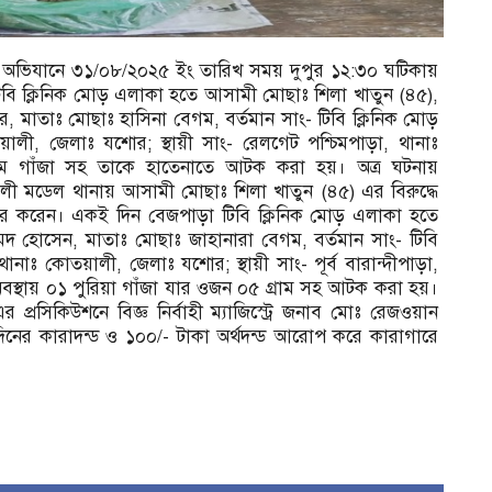
রোধী অভিযানে ৩১/০৮/২০২৫ ইং তারিখ সময় দুপুর ১২:৩০ ঘটিকায়
ি ক্লিনিক মোড় এলাকা হতে আসামী মোছাঃ শিলা খাতুন (৪৫),
র, মাতাঃ মোছাঃ হাসিনা বেগম, বর্তমান সাং- টিবি ক্লিনিক মোড়
লী, জেলাঃ যশোর; স্থায়ী সাং- রেলগেট পশ্চিমপাড়া, থানাঃ
ম গাঁজা সহ তাকে হাতেনাতে আটক করা হয়। অত্র ঘটনায়
লী মডেল থানায় আসামী মোছাঃ শিলা খাতুন (৪৫) এর বিরুদ্ধে
ায়ের করেন। একই দিন বেজপাড়া টিবি ক্লিনিক মোড় এলাকা হতে
 হোসেন, মাতাঃ মোছাঃ জাহানারা বেগম, বর্তমান সাং- টিবি
নাঃ কোতয়ালী, জেলাঃ যশোর; স্থায়ী সাং- পূর্ব বারান্দীপাড়া,
স্থায় ০১ পুরিয়া গাঁজা যার ওজন ০৫ গ্রাম সহ আটক করা হয়।
্রসিকিউশনে বিজ্ঞ নির্বাহী ম্যাজিস্ট্রে জনাব মোঃ রেজওয়ান
ের কারাদন্ড ও ১০০/- টাকা অর্থদন্ড আরোপ করে কারাগারে