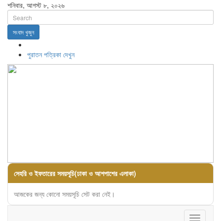
শনিবার, আগস্ট ৮, ২০২৬
সংবাদ খুজুন
পুরাতন পত্রিকা দেখুন
সেহরি ও ইফতারের সময়সূচি(ঢাকা ও আশপাশের এলাকা)
আজকের জন্য কোনো সময়সূচি সেট করা নেই।
Toggle