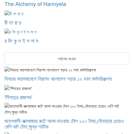
The Alchemy of Hannyela
রী তা রা য়
র ফি কু ল ই স লা ম
সর্বশেষ সংবাদ
নিসচার মহাসমাবেশে নিরাপদ বাংলাদেশ গড়ার ১২ দফা কর্মপরিকল্পনা
'পিঁপড়ের রাজপথ'
মহেশখালী-কক্সবাজার রুটে আসা-যাওয়ায় টোল ১০০ টাকা,নৌভাড়ার চেয়েও
বেশি ঘাট টোল,ক্ষুব্ধ পর্যটক