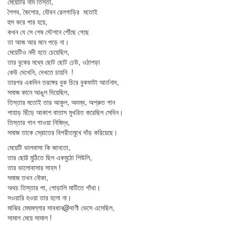
মেয়েটির নাম তিস্তা,
শৈশব, কৈশোর, যৌবন রেলগাড়ির মতোই
হুস করে পার হয়ে,
কখন যে সে শেষ স্টেশনে পৌঁছে গেছে
তা আজ আর মনে পড়ে না।
মেয়েটিও নদী হতে চেয়েছিল,
তার বুকের মধ্যে ছোট ছোট ঢেউ, ওঠাপড়া
কেউ দেখেনি, দেখতে চায়নি !
তারপর একদিন তরঙ্গের বুক চিরে বুকফাটা আর্তনাদ,
সমাজ কানে আঙুল দিয়েছিল,
তিস্তার মতোই তার আকুল, অদম্য, অশ্রুত গান
পাহাড় ছিঁড়ে আকাশ বাতাস মুখরিত করেছিল সেদিন।
তিস্তার গান গাওয়া নিষিদ্ধ,
সমাজ তাকে স্রোতের বিপরীতমুখে দাঁড় করিয়েছে।
মেয়েটি ভালবাসা কি জানতো,
তার ছোট্ট মুঠিতে ছিল একমুঠো শিউলি,
তার ভালোবাসার সাহস !
সমাজ তখন নৌকা,
অথচ তিস্তার পা, গোড়ালি মাটিতে গাঁথা।
সওয়ারি হওয়া তার হলো না।
মাঝির মেঘমল্লার সাবধান@বাণী ভেসে এসেছিল,
সামাল মেয়ে সামাল !