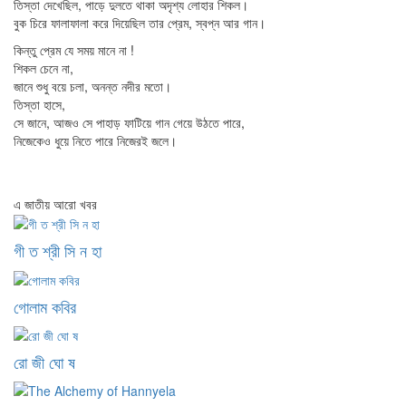
তিস্তা দেখেছিল, পাড়ে দুলতে থাকা অদৃশ্য লোহার শিকল।
বুক চিরে ফালাফালা করে দিয়েছিল তার প্রেম, স্বপ্ন আর গান।
কিন্তু প্রেম যে সময় মানে না !
শিকল চেনে না,
জানে শুধু বয়ে চলা, অনন্ত নদীর মতো।
তিস্তা হাসে,
সে জানে, আজও সে পাহাড় ফাটিয়ে গান গেয়ে উঠতে পারে,
নিজেকেও ধুয়ে নিতে পারে নিজেরই জলে।
এ জাতীয় আরো খবর
গী ত শ্রী সি ন হা
গোলাম কবির
রো জী ঘো ষ