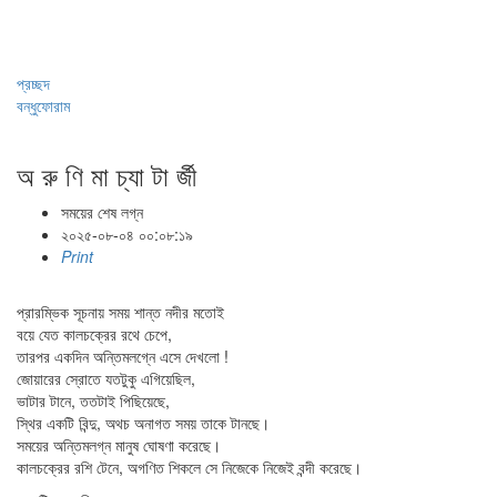
প্রচ্ছদ
বন্ধুফোরাম
অ রু ণি মা চ্যা টা র্জী
সময়ের শেষ লগ্ন
২০২৫-০৮-০৪ ০০:০৮:১৯
Print
প্রারম্ভিক সূচনায় সময় শান্ত নদীর মতোই
বয়ে যেত কালচক্রের রথে চেপে,
তারপর একদিন অন্তিমলগ্নে এসে দেখলো !
জোয়ারের স্রোতে যতটুকু এগিয়েছিল,
ভাটার টানে, ততটাই পিছিয়েছে,
স্থির একটি বিন্দু, অথচ অনাগত সময় তাকে টানছে।
সময়ের অন্তিমলগ্ন মানুষ ঘোষণা করেছে।
কালচক্রের রশি টেনে, অগণিত শিকলে সে নিজেকে নিজেই বন্দী করেছে।