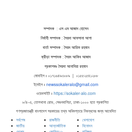
সম্পাদক : এস এম আজাদ হোসেন
নির্বাহী সম্পাদক : সৈয়দা আফসানা আশা
বার্তা সম্পাদক : সৈয়দ আরিফ রহমান
ক্রীড়া সম্পাদক : সৈয়দ আকিব আজাদ
প্রকাশকঃ সৈয়দা আনাবিয়া রহমান
মোবাইল ঃ ০১৭১৬৪৯৩০৮৯ | ০১৫৫২৫৪১২৮৮
ইমেইল ঃ
newssokaleralo@gmail.com
ওয়েবসাইট ঃ
https://sokaler-alo.com
৮/৪-এ, তোপখানা রোড, সেগুনবাগিচা, ঢাকা-১০০০ হতে প্রকাশিত
গণপ্রজাতন্ত্রী বাংলাদেশ সরকারের তথ্য অধিদপ্তরে নিবন্ধনের জন্য আবেদিত
সর্বশেষ
রাজনীতি
খেলাযোগ
জাতীয়
আন্তর্জাতিক
বিনোদন
দেশের-
কোভিড১৯
বানিজ্য