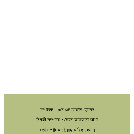
সম্পাদক : এস এম আজাদ হোসেন
নির্বাহী সম্পাদক : সৈয়দা আফসানা আশা
বার্তা সম্পাদক : সৈয়দ আরিফ রহমান