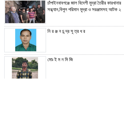
চাঁপাইনবাবগঞ্জে জাল বিদেশী মুদ্রা তৈরীর কারখানার
সন্ধ্যান,বিপুল পরিমান মুদ্রা ও সরঞ্জামসহ আটক ২
নি র ঞ্জ ন চ ন্দ্র সূ ত্র ধ র
মোঃ ই ম ন মি জি
মো হা ম্ম দ আ ব দু ল কা ই য়ু ম
শব্দদূষণে কঠোর বিধিনিষেধ,নিরব এলাকায় সর্বোচ্চ
৪০ ডেসিবল