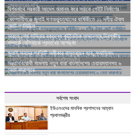
গ্রেফতারের দাবি
বিশ্বনাথে সরকারী আদেশ অমান্য করে সড়কে গেইট নির্মাণের
অভিযোগ
কোম্পানীগঞ্জে জুলাই গণঅভ্যুত্থানের বার্ষিকীতে ১১ দলীয় ঐক্য
জোট গণমিছিল
ভারতে শেখ হাসিনার বক্তব্যে কূটনৈতিক অসন্তোষ,দ্বিপক্ষীয়
সম্পর্কে নেতিবাচক প্রভাবের আশঙ্কা
জুলাই সনদের প্রতিটি অঙ্গীকার বাস্তবায়ন হবে, ফ্যাসিবাদ
ঠেকাতে ঐক্যের আহ্বান স্বরাষ্ট্রমন্ত্রীর
সন্ত্রাসবিরোধী মামলায় নতুন ধারা বাংলাদেশের চেয়ারম্যানসহ ৬
নেতা কারাগারে
সর্বশেষ সংবাদ
ইউএনওদের মানবিক প্রশাসনের আহ্বান
প্রধানমন্ত্রীর