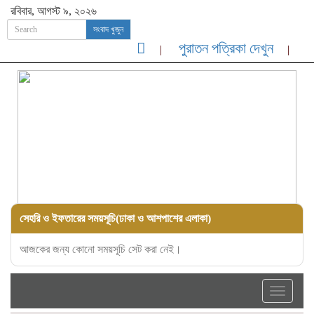
রবিবার, আগস্ট ৯, ২০২৬
সংবাদ খুজুন
পুরাতন পত্রিকা দেখুন
সেহরি ও ইফতারের সময়সূচি(ঢাকা ও আশপাশের এলাকা)
আজকের জন্য কোনো সময়সূচি সেট করা নেই।
Toggle
navigati