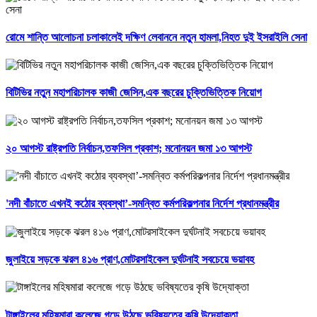
রোমে শান্তি আলোচনা চলাকালেই দক্ষিণ লেবাননে নতুন হামলা,নিহত দুই ইসরাইলি সেনা
বিটিভির নতুন মহাপরিচালক কাজী জেসিন,এক বছরের চুক্তিভিত্তিক নিয়োগ
২০ আগস্ট রাষ্ট্রপতি নির্বাচন,তফসিল প্রকাশ; মনোনয়ন জমা ১৩ আগস্ট
'নদী বাঁচাতে এখনই কঠোর ব্যবস্থা’-সমন্বিত কর্মপরিকল্পনার নির্দেশ প্রধানমন্ত্রীর
জুলাইয়ে সড়কে ঝরল ৪১৬ প্রাণ,মোটরসাইকেল দুর্ঘটনাই সবচেয়ে ভয়াবহ
টাঙ্গাইলের মহিষমারা কলেজে গড়ে উঠছে ভবিষ্যতের কৃষি উদ্যোক্তা