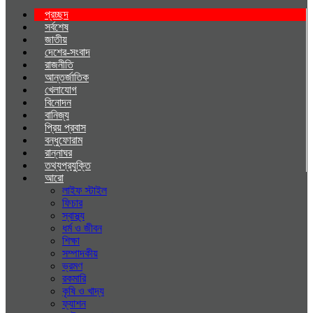
প্রচ্ছদ
সর্বশেষ
জাতীয়
দেশের-সংবাদ
রাজনীতি
আন্তর্জাতিক
খেলাযোগ
বিনোদন
বানিজ্য
প্রিয় প্রবাস
বন্ধুফোরাম
রান্নাঘর
তথ্যপ্রযুক্তি
আরো
লাইফ স্টাইল
ফিচার
স্বাস্থ্য
ধর্ম ও জীবন
শিক্ষা
সম্পাদকীয়
ভ্রমণ
রকমারি
কৃষি ও খাদ্য
ফ্যাশন