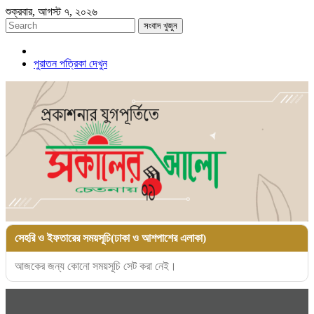
শুক্রবার, আগস্ট ৭, ২০২৬
সংবাদ খুজুন
পুরাতন পত্রিকা দেখুন
সেহরি ও ইফতারের সময়সূচি(ঢাকা ও আশপাশের এলাকা)
আজকের জন্য কোনো সময়সূচি সেট করা নেই।