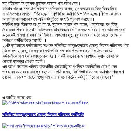
মহাপরিচালক অধ্যাপক মুহাম্মদ আজাদ খান অংশ নেন।
আজাদ খান এ সময় উপস্থিত সাংবাদিকদের বলেন, ২৫ ক্যাডারের কিছু বিষয় নিয়ে
সম্মিলিতভাবে এখানে দাঁড়িয়েছেন। পূর্ণ দিবস কর্মবিরতি পালিত হচ্ছে। শিক্ষা ক্যাডার
অন্যান্য ক্যাডারের সঙ্গে এই কর্মসূচিতে সংহতি প্রকাশ করছেন।
মাউশির মহাপরিচালক অধ্যাপক ড. মুহাম্মদ আজম খান বলেন, “আমাদের বেশ কিছু
বৈষম্যের শিকার আমরা। আন্তঃক্যাডার বৈষম্য যেটা অন্যতম বিষয়। ক্যাডার সদস্যরা
অনেকেই মামলা বা হয়রানির শিকার। এগুলোর সুষ্ঠু, সুন্দর সমাধান যাতে আসে সেজন্য
আজকে কর্মবিরতিতে আসছি"।
২৫টি ক্যাডারের কর্মকর্তাদের সংগঠন সম্মিলিত আন্তঃক্যাডার বৈষম্য নিরসন পরিষদের পক্ষ
থেকে বলা হয়েছে, ফেসবুকে লেখালেখির মত কারণে তাদের ২৫টি ক্যাডারের ১৩
কর্মকর্তাকে সাময়িক বরখাস্ত করা হয়। একই ধরনের কাজ প্রশাসন ক্যাডারে হলেও
কোনো ব্যবস্থা নেওয়া হয়নি।
এর আগে গতকাল শনিবার রাজধানীর খামারবাড়িতে পূর্ণদিবস কর্মবিরতির ঘোষণা দেন
পরিষদের সমন্বয়ক মফিজুর রহমান। তিনি বলেন, ‘সংশ্লিষ্টরা সমস্যা সমাধানে পদক্ষেপ
নেবেন। এক সপ্তাহের মধ্যে সমাধান না হলে কঠোর কর্মসূচি দিতে বাধ্য হব।’
এ জাতীয় আরো খবর
সম্মিলিত আন্তঃক্যাডার বৈষম্য নিরসন পরিষদের কর্মবিরতি