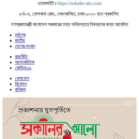
ওয়েবসাইট ঃ
https://sokaler-alo.com
৮/৪-এ, তোপখানা রোড, সেগুনবাগিচা, ঢাকা-১০০০ হতে প্রকাশিত
গণপ্রজাতন্ত্রী বাংলাদেশ সরকারের তথ্য অধিদপ্তরে নিবন্ধনের জন্য আবেদিত
সর্বশেষ
জাতীয়
দেশের-সংবাদ
রাজনীতি
আন্তর্জাতিক
কোভিড১৯
খেলাযোগ
বিনোদন
বানিজ্য