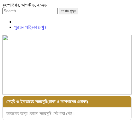
বৃহস্পতিবার, আগস্ট ৬, ২০২৬
সংবাদ খুজুন
পুরাতন পত্রিকা দেখুন
সেহরি ও ইফতারের সময়সূচি(ঢাকা ও আশপাশের এলাকা)
আজকের জন্য কোনো সময়সূচি সেট করা নেই।