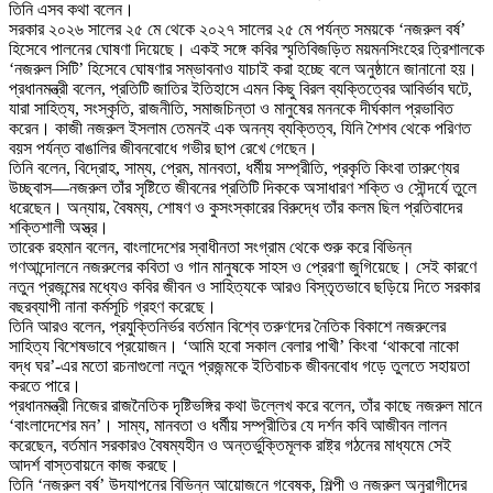
তিনি এসব কথা বলেন।
সরকার ২০২৬ সালের ২৫ মে থেকে ২০২৭ সালের ২৫ মে পর্যন্ত সময়কে ‘নজরুল বর্ষ’
হিসেবে পালনের ঘোষণা দিয়েছে। একই সঙ্গে কবির স্মৃতিবিজড়িত ময়মনসিংহের ত্রিশালকে
‘নজরুল সিটি’ হিসেবে ঘোষণার সম্ভাবনাও যাচাই করা হচ্ছে বলে অনুষ্ঠানে জানানো হয়।
প্রধানমন্ত্রী বলেন, প্রতিটি জাতির ইতিহাসে এমন কিছু বিরল ব্যক্তিত্বের আবির্ভাব ঘটে,
যারা সাহিত্য, সংস্কৃতি, রাজনীতি, সমাজচিন্তা ও মানুষের মননকে দীর্ঘকাল প্রভাবিত
করেন। কাজী নজরুল ইসলাম তেমনই এক অনন্য ব্যক্তিত্ব, যিনি শৈশব থেকে পরিণত
বয়স পর্যন্ত বাঙালির জীবনবোধে গভীর ছাপ রেখে গেছেন।
তিনি বলেন, বিদ্রোহ, সাম্য, প্রেম, মানবতা, ধর্মীয় সম্প্রীতি, প্রকৃতি কিংবা তারুণ্যের
উচ্ছ্বাস—নজরুল তাঁর সৃষ্টিতে জীবনের প্রতিটি দিককে অসাধারণ শক্তি ও সৌন্দর্যে তুলে
ধরেছেন। অন্যায়, বৈষম্য, শোষণ ও কুসংস্কারের বিরুদ্ধে তাঁর কলম ছিল প্রতিবাদের
শক্তিশালী অস্ত্র।
তারেক রহমান বলেন, বাংলাদেশের স্বাধীনতা সংগ্রাম থেকে শুরু করে বিভিন্ন
গণআন্দোলনে নজরুলের কবিতা ও গান মানুষকে সাহস ও প্রেরণা জুগিয়েছে। সেই কারণে
নতুন প্রজন্মের মধ্যেও কবির জীবন ও সাহিত্যকে আরও বিস্তৃতভাবে ছড়িয়ে দিতে সরকার
বছরব্যাপী নানা কর্মসূচি গ্রহণ করেছে।
তিনি আরও বলেন, প্রযুক্তিনির্ভর বর্তমান বিশ্বে তরুণদের নৈতিক বিকাশে নজরুলের
সাহিত্য বিশেষভাবে প্রয়োজন। ‘আমি হবো সকাল বেলার পাখী’ কিংবা ‘থাকবো নাকো
বদ্ধ ঘর’-এর মতো রচনাগুলো নতুন প্রজন্মকে ইতিবাচক জীবনবোধ গড়ে তুলতে সহায়তা
করতে পারে।
প্রধানমন্ত্রী নিজের রাজনৈতিক দৃষ্টিভঙ্গির কথা উল্লেখ করে বলেন, তাঁর কাছে নজরুল মানে
‘বাংলাদেশের মন’। সাম্য, মানবতা ও ধর্মীয় সম্প্রীতির যে দর্শন কবি আজীবন লালন
করেছেন, বর্তমান সরকারও বৈষম্যহীন ও অন্তর্ভুক্তিমূলক রাষ্ট্র গঠনের মাধ্যমে সেই
আদর্শ বাস্তবায়নে কাজ করছে।
তিনি ‘নজরুল বর্ষ’ উদযাপনের বিভিন্ন আয়োজনে গবেষক, শিল্পী ও নজরুল অনুরাগীদের