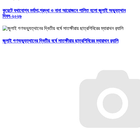
কুয়েটে যথাযোগ্য মর্যাদা,শ্রদ্ধা ও নানা আয়োজনে পালিত হলো জুলাই অভ্যুত্থান
দিবস-২০২৬
জুলাই গণঅভ্যুত্থানের দ্বিতীয় বর্ষে সাতক্ষীরায় ছাত্রশিবিরের ম্যারাথন র‌্যালি