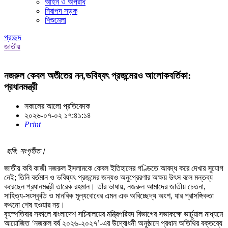
আইন ও অপরাধ
নিরাপদ সড়ক
শিশুমেলা
প্রচ্ছদ
জাতীয়
নজরুল কেবল অতীতের নন,ভবিষ্যৎ প্রজন্মেরও আলোকবর্তিকা:
প্রধানমন্ত্রী
সকালের আলো প্রতিবেদক
২০২৬-০৭-০২ ১৭:৪১:১৪
Print
ছবি: সংগৃহীত।
জাতীয় কবি কাজী নজরুল ইসলামকে কেবল ইতিহাসের গণ্ডিতে আবদ্ধ করে দেখার সুযোগ
নেই; তিনি বর্তমান ও ভবিষ্যৎ প্রজন্মের জন্যও অনুপ্রেরণার অক্ষয় উৎস বলে মন্তব্য
করেছেন প্রধানমন্ত্রী তারেক রহমান। তাঁর ভাষায়, নজরুল আমাদের জাতীয় চেতনা,
সাহিত্য-সংস্কৃতি ও মানবিক মূল্যবোধের এমন এক অবিচ্ছেদ্য অংশ, যার প্রাসঙ্গিকতা
কখনো শেষ হওয়ার নয়।
বৃহস্পতিবার সকালে বাংলাদেশ সচিবালয়ের মন্ত্রিপরিষদ বিভাগের সভাকক্ষে ভার্চুয়াল মাধ্যমে
আয়োজিত ‘নজরুল বর্ষ ২০২৬-২০২৭’-এর উদ্বোধনী অনুষ্ঠানে প্রধান অতিথির বক্তব্যে