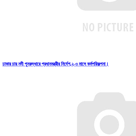
ঢাকার চার নদী পুনরুদ্ধারে প্রধানমন্ত্রীর নির্দেশ,২-৩ মাসে কর্মপরিকল্পনা।