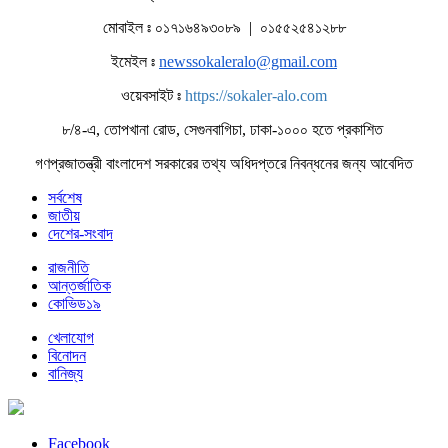
মোবাইল ঃ ০১৭১৬৪৯৩০৮৯ | ০১৫৫২৫৪১২৮৮
ইমেইল ঃ
newssokaleralo@gmail.com
ওয়েবসাইট ঃ
https://sokaler-alo.com
৮/৪-এ, তোপখানা রোড, সেগুনবাগিচা, ঢাকা-১০০০ হতে প্রকাশিত
গণপ্রজাতন্ত্রী বাংলাদেশ সরকারের তথ্য অধিদপ্তরে নিবন্ধনের জন্য আবেদিত
সর্বশেষ
জাতীয়
দেশের-সংবাদ
রাজনীতি
আন্তর্জাতিক
কোভিড১৯
খেলাযোগ
বিনোদন
বানিজ্য
Facebook