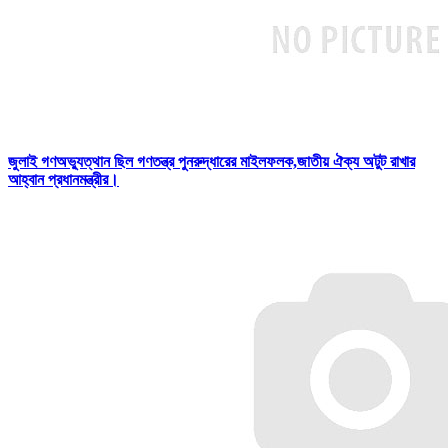
জুলাই গণঅভ্যুত্থান ছিল গণতন্ত্র পুনরুদ্ধারের মাইলফলক,জাতীয় ঐক্য অটুট রাখার
আহ্বান প্রধানমন্ত্রীর।