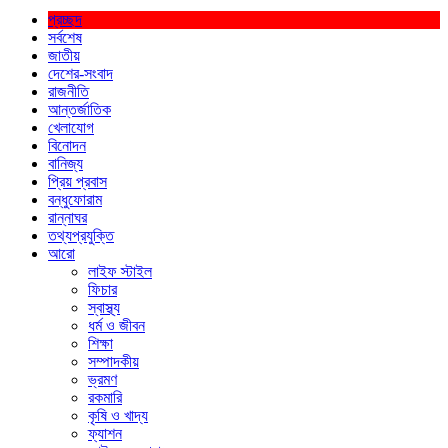
প্রচ্ছদ
সর্বশেষ
জাতীয়
দেশের-সংবাদ
রাজনীতি
আন্তর্জাতিক
খেলাযোগ
বিনোদন
বানিজ্য
প্রিয় প্রবাস
বন্ধুফোরাম
রান্নাঘর
তথ্যপ্রযুক্তি
আরো
লাইফ স্টাইল
ফিচার
স্বাস্থ্য
ধর্ম ও জীবন
শিক্ষা
সম্পাদকীয়
ভ্রমণ
রকমারি
কৃষি ও খাদ্য
ফ্যাশন