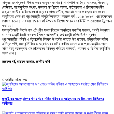
সক্রিয় অংশগ্রহণ নিশ্চিত করার আহ্বান জানান। পাশাপাশি সাহিত্য সম্মেলন, গবেষণা,
সেমিনার, সাংস্কৃতিক উৎসব, নজরুল সংগীতের আসর, নাট্যোৎসব ও চিত্রপ্রদর্শনীর
মাধ্যমে জাতীয় কবির ভাবধারা মানুষের কাছে পৌঁছে দেওয়ার ওপর গুরুত্বারোপ করেন।
অনুষ্ঠানের শেষপর্বে প্রধানমন্ত্রী আনুষ্ঠানিকভাবে ‘নজরুল বর্ষ ২০২৬-২০২৭’-এর উদ্বোধন
ঘোষণা করেন। এ সময় নজরুল বর্ষ উপলক্ষে বিশেষ স্মারক ডাকটিকিট ও লোগোও উন্মোচন
করা হয়।
সংস্কৃতিমন্ত্রী নিতাই রায় চৌধুরীর সভাপতিত্বে অনুষ্ঠানে স্থানীয় সরকার, পল্লী উন্নয়ন
ও সমবায়মন্ত্রী মির্জা ফখরুল ইসলাম আলমগীর, তথ্যমন্ত্রী জহির উদ্দিন স্বপন,
প্রধানমন্ত্রীর পলিসি ও স্ট্র্যাটেজি বিষয়ক উপদেষ্টা জাহেদ উর রহমান, মন্ত্রিপরিষদ সচিব
নাসিমুল গণি, সংস্কৃতিবিষয়ক মন্ত্রণালয়ের সচিব কানিজ মওলা এবং প্রধানমন্ত্রীর প্রেস
সচিব আবু আব্দুল্লাহ এম ছালেহসহ বিভিন্ন পর্যায়ের কর্মকর্তা, গবেষক ও শিল্পীরা ভার্চুয়ালি
অংশ নেন।
নজরুল বর্ষ, তারেক রহমান, জাতীয় কবি
এ জাতীয় আরো খবর
জুলাইয়ের আত্মত্যাগের ঋণ শোধে শহিদ পরিবার ও আহতদের সর্বোচ্চ সেবা নিশ্চিতের
অঙ্গীকার