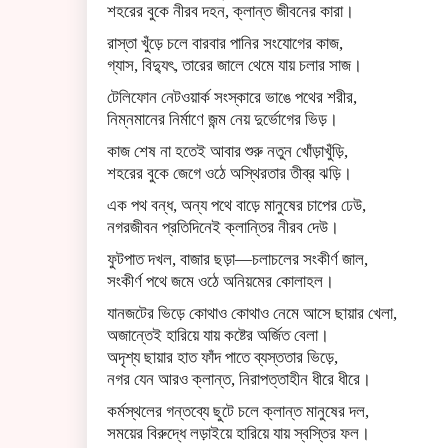
শহরের বুকে নীরব দহন, ক্লান্ত জীবনের কারা।
রাস্তা খুঁড়ে চলে বারবার পানির সংযোগের কাজ,
গ্যাস, বিদ্যুৎ, তারের জালে থেমে যায় চলার সাজ।
টেলিফোন নেটওয়ার্ক সংস্কারে ভাঙে পথের শরীর,
নিম্নমানের নির্মাণে জন্ম নেয় দুর্ভোগের ভিড়।
কাজ শেষ না হতেই আবার শুরু নতুন খোঁড়াখুঁড়ি,
শহরের বুকে জেগে ওঠে অস্থিরতার তীব্র ঝড়ি।
এক পথ বন্ধ, অন্য পথে বাড়ে মানুষের চাপের ঢেউ,
নগরজীবন প্রতিদিনেই ক্লান্তির নীরব দেউ।
ফুটপাত দখল, বাজার ছড়া—চলাচলের সংকীর্ণ জাল,
সংকীর্ণ পথে জমে ওঠে অনিয়মের কোলাহল।
যানজটের ভিড়ে কোথাও কোথাও নেমে আসে ছায়ার খেলা,
অজান্তেই হারিয়ে যায় কষ্টের অর্জিত বেলা।
অদৃশ্য ছায়ার হাত ফাঁদ পাতে ব্যস্ততার ভিড়ে,
নগর যেন আরও ক্লান্ত, নিরাপত্তাহীন ধীরে ধীরে।
কর্মস্থলের গন্তব্যে ছুটে চলে ক্লান্ত মানুষের দল,
সময়ের বিরুদ্ধে লড়াইয়ে হারিয়ে যায় স্বস্তির ফল।