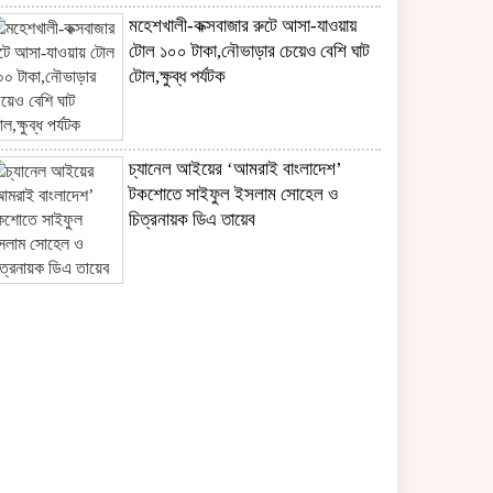
মহেশখালী-কক্সবাজার রুটে আসা-যাওয়ায়
টোল ১০০ টাকা,নৌভাড়ার চেয়েও বেশি ঘাট
টোল,ক্ষুব্ধ পর্যটক
চ্যানেল আইয়ের ‘আমরাই বাংলাদেশ’
টকশোতে সাইফুল ইসলাম সোহেল ও
চিত্রনায়ক ডিএ তায়েব
ছেলের খতনায় সাড়ে ৩ হাজার মাদরাসা-
এতিমখানার শিক্ষার্থীকে খাবার খাওয়ালেন
প্রতিমন্ত্রী টুকু
সাংবাদিকতা পেশার অস্তিত্ব রক্ষায়
অবিলম্বে গণমাধ্যম কমিশন গঠন করুন ‎