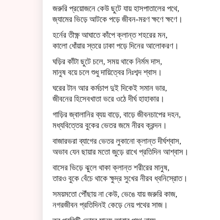
জরুরি প্রয়োজনে কেউ ছুটে যায় হাসপাতালের পথে,
জ্যামের ভিড়ে আটকে পড়ে জীবন-মরণ ক্ষণে ক্ষণে।
হর্নের তীক্ষ্ণ আঘাতে কাঁপে ক্লান্ত শহরের মন,
কালো ধোঁয়ার স্তরে ঢাকা পড়ে দিনের আলোকরণ।
ঘড়ির কাঁটা ছুটে চলে, সময় থাকে নির্মম দাস,
মানুষ বয়ে চলে শুধু দায়িত্বের নিঃশব্দ শ্বাস।
ঘরের টান আর কর্মচাপ দুই দিকেই সমান ভার,
জীবনের হিসেবখাতা ভরে ওঠে দীর্ঘ হাহাকার।
গাড়ির জ্বালানির ব্যয় বাড়ে, বাড়ে জীবনচাপের দহন,
মধ্যবিত্তের বুকের ভেতর জমে নীরব ক্রন্দন।
বাজারভরা ব্যাগের ভেতর লুকানো ক্লান্ত দীর্ঘশ্বাস,
অভাব যেন ছায়ার মতো জুড়ে রাখে প্রতিদিন আশ্বাস।
বাসের ভিড়ে ঝুলে থাকা ক্লান্ত শরীরের মানুষ,
তারও বুকে বেঁচে থাকে ক্ষুদ্র সুখের নীরব ধ্বনিস্রোত।
সময়মতো পৌঁছায় না কেউ, ভেঙে যায় জরুরি কাজ,
নগরজীবন প্রতিদিনই কেড়ে নেয় পথের সাজ।