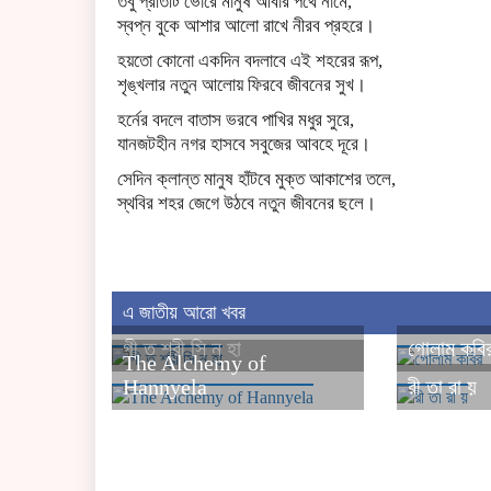
তবু প্রতিটি ভোরে মানুষ আবার পথে নামে,
স্বপ্ন বুকে আশার আলো রাখে নীরব প্রহরে।
হয়তো কোনো একদিন বদলাবে এই শহরের রূপ,
শৃঙ্খলার নতুন আলোয় ফিরবে জীবনের সুখ।
হর্নের বদলে বাতাস ভরবে পাখির মধুর সুরে,
যানজটহীন নগর হাসবে সবুজের আবহে দূরে।
সেদিন ক্লান্ত মানুষ হাঁটবে মুক্ত আকাশের তলে,
স্থবির শহর জেগে উঠবে নতুন জীবনের ছলে।
এ জাতীয় আরো খবর
গী ত শ্রী সি ন হা
গোলাম কবি
The Alchemy of
Hannyela
রী তা রা য়