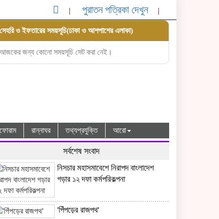
পুরাতন পত্রিকা দেখুন
সেহরি ও ইফতারের সময়সূচি(ঢাকা ও আশপাশের এলাকা)
আজকের জন্য কোনো সময়সূচি সেট করা নেই।
ধুফোরাম
রান্নাঘর
তথ্যপ্রযুক্তি
আরো
সর্বশেষ সংবাদ
নিসচার মহাসমাবেশে নিরাপদ বাংলাদেশ
গড়ার ১২ দফা কর্মপরিকল্পনা
'পিঁপড়ের রাজপথ'