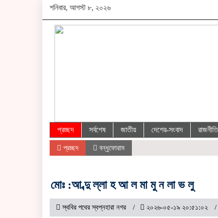
শনিবার, আগস্ট ৮, ২০২৬
প্রচ্ছদ
সর্বশেষ
জাতীয়
দেশের-সংবাদ
রাজনীতি
প্রচ্ছদ
বন্ধুফোরাম
মোঃ :আ ব্দু ল্লা হ আ ল মা মু ন লা ভ লু
স্থবির পথের স্বপ্নহারা নগর
২০২৬-০৫-১৯ ২০:৫১:০২