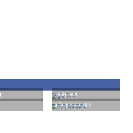
র
রো জী ঘো ষ
র ফি কু ল ই স লা ম