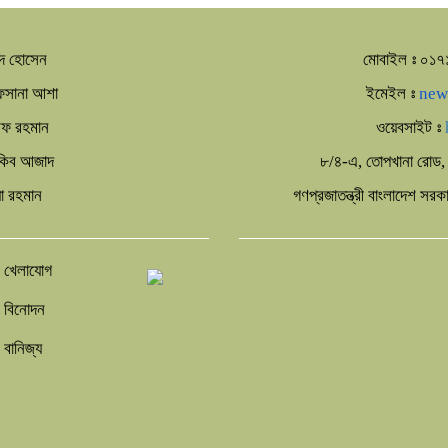
দ হোসেন
মোবাইল ঃ ০১
আফসানা আশা
ইমেইল ঃ
new
রিফ রহমান
ওয়েবসাইট ঃ
আকিব আজাদ
৮/৪-এ, তোপখানা রোড, 
া রহমান
গণপ্রজাতন্ত্রী বাংলাদেশ সর
খেলাযোগ
বিনোদন
বানিজ্য