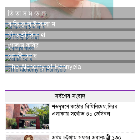
তি তা স ম ন্ড ল
র ফি কু ল ই স লা ম
গী ত শ্রী সি ন হা
গোলাম কবির
রো জী ঘো ষ
The Alchemy of Hannyela
সর্বশেষ সংবাদ
শব্দদূষণে কঠোর বিধিনিষেধ,নিরব
এলাকায় সর্বোচ্চ ৪০ ডেসিবল
প্রথম চট্টগ্রাম সফরে প্রধানমন্ত্রী,১৩০