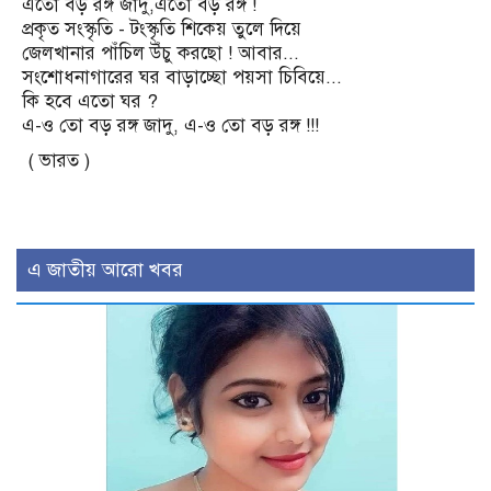
এতো বড় রঙ্গ জাদু,এতো বড় রঙ্গ !
প্রকৃত সংস্কৃতি - টংস্কৃতি শিকেয় তুলে দিয়ে
জেলখানার পাঁচিল উঁচু করছো ! আবার...
সংশোধনাগারের ঘর বাড়াচ্ছো পয়সা চিবিয়ে...
কি হবে এতো ঘর ?
এ-ও তো বড় রঙ্গ জাদু, এ-ও তো বড় রঙ্গ !!!
( ভারত )
এ জাতীয় আরো খবর