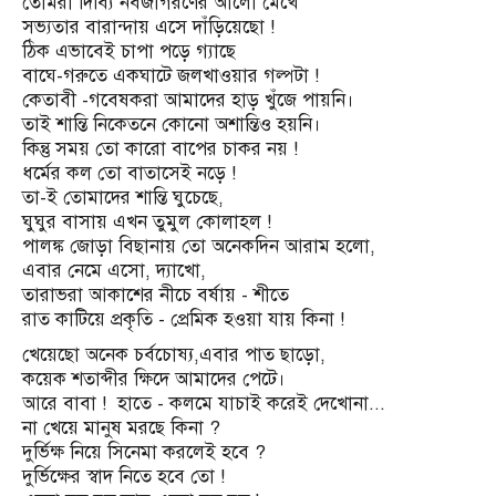
তোমরা দিব্যি নবজাগরণের আলো মেখে
সভ্যতার বারান্দায় এসে দাঁড়িয়েছো !
ঠিক এভাবেই চাপা পড়ে গ্যাছে
বাঘে-গরুতে একঘাটে জলখাওয়ার গল্পটা !
কেতাবী -গবেষকরা আমাদের হাড় খুঁজে পায়নি।
তাই শান্তি নিকেতনে কোনো অশান্তিও হয়নি।
কিন্তু সময় তো কারো বাপের চাকর নয় !
ধর্মের কল তো বাতাসেই নড়ে !
তা-ই তোমাদের শান্তি ঘুচেছে,
ঘুঘুর বাসায় এখন তুমুল কোলাহল !
পালঙ্ক জোড়া বিছানায় তো অনেকদিন আরাম হলো,
এবার নেমে এসো, দ্যাখো,
তারাভরা আকাশের নীচে বর্ষায় - শীতে
রাত কাটিয়ে প্রকৃতি - প্রেমিক হওয়া যায় কিনা !
খেয়েছো অনেক চর্বচোষ্য,এবার পাত ছাড়ো,
কয়েক শতাব্দীর ক্ষিদে আমাদের পেটে।
আরে বাবা ! হাতে - কলমে যাচাই করেই দেখোনা...
না খেয়ে মানুষ মরছে কিনা ?
দুর্ভিক্ষ নিয়ে সিনেমা করলেই হবে ?
দুর্ভিক্ষের স্বাদ নিতে হবে তো !