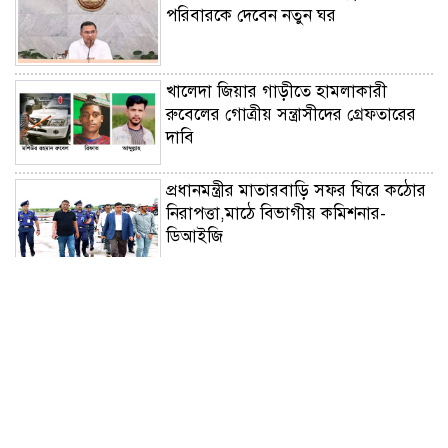
পরিবারকে দেবেন নতুন ঘর
খালেদা জিয়ার গাড়ীতে হামলাকারী
রুবেলের গোত্রীয় সন্ত্রাসীদের গ্রেফতারের
দাবি
প্রধানমন্ত্রীর মাতারবাড়ি সফর ঘিরে কঠোর
নিরাপত্তা,মাঠে বিভাগীয় কমিশনার-
ডিআইজি
সড়ক নিরাপত্তায় বিশেষ অবদান:
'জাহানারা কাঞ্চন স্মৃতি পদক' পেল নিসচা
ডুমুরিয়া উপজেলা শাখা
মহেশখালী ঘাটে আগের নিয়মেই টোল,
নতুন টোল তালিকা ঘিরে ক্ষোভের পর
এমপি ফরিদের হস্তক্ষেপ;