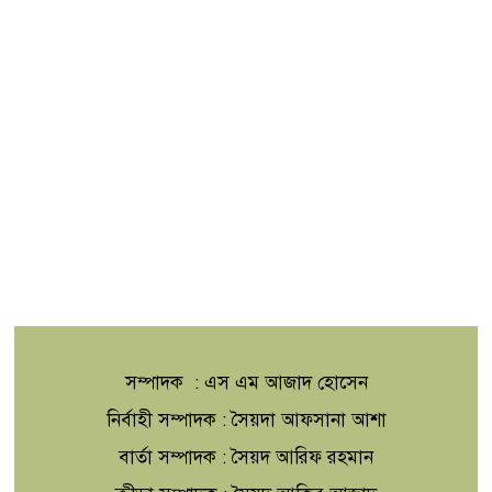
সম্পাদক : এস এম আজাদ হোসেন
নির্বাহী সম্পাদক : সৈয়দা আফসানা আশা
বার্তা সম্পাদক : সৈয়দ আরিফ রহমান