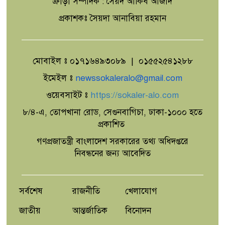
ক্রীড়া সম্পাদক : সৈয়দ আকিব আজাদ
প্রকাশকঃ সৈয়দা আনাবিয়া রহমান
মোবাইল ঃ ০১৭১৬৪৯৩০৮৯ | ০১৫৫২৫৪১২৮৮
ইমেইল ঃ
newssokaleralo@gmail.com
ওয়েবসাইট ঃ
https://sokaler-alo.com
৮/৪-এ, তোপখানা রোড, সেগুনবাগিচা, ঢাকা-১০০০ হতে
প্রকাশিত
গণপ্রজাতন্ত্রী বাংলাদেশ সরকারের তথ্য অধিদপ্তরে
নিবন্ধনের জন্য আবেদিত
সর্বশেষ
রাজনীতি
খেলাযোগ
জাতীয়
আন্তর্জাতিক
বিনোদন