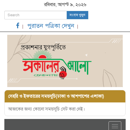
রবিবার, আগস্ট ৯, ২০২৬
সংবাদ খুজুন
পুরাতন পত্রিকা দেখুন
সেহরি ও ইফতারের সময়সূচি(ঢাকা ও আশপাশের এলাকা)
আজকের জন্য কোনো সময়সূচি সেট করা নেই।
Toggle