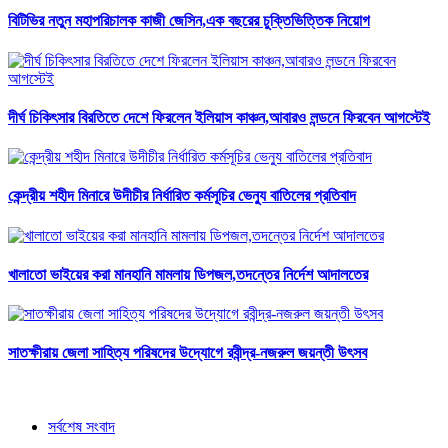
বিটিভির নতুন মহাপরিচালক কাজী জেসিন,এক বছরের চুক্তিভিত্তিক নিয়োগ
দীর্ঘ চিকিৎসার বিরতিতে দেশে ফিরলেন ইলিয়াস কাঞ্চন,আবারও লন্ডনে ফিরবেন আগস্টেই
কেন্দ্রীয় শহীদ মিনারে উদীচীর নির্ধারিত কর্মসূচির ভেন্যু বাতিলের প্রতিবাদ
খালাতো ভাইয়ের করা মানহানি মামলায় ডিপজল,তদন্তের নির্দেশ আদালতের
সাতক্ষীরায় জেলা সাহিত্য পরিষদের উদ্যোগে রবীন্দ্র-নজরুল জয়ন্তী উৎসব
সর্বশেষ সংবাদ