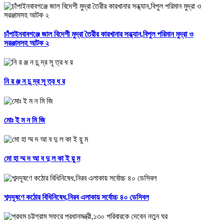
চাঁপাইনবাবগঞ্জে জাল বিদেশী মুদ্রা তৈরীর কারখানার সন্ধ্যান,বিপুল পরিমান মুদ্রা ও
সরঞ্জামসহ আটক ২
নি র ঞ্জ ন চ ন্দ্র সূ ত্র ধ র
মোঃ ই ম ন মি জি
মো হা ম্ম দ আ ব দু ল কা ই য়ু ম
শব্দদূষণে কঠোর বিধিনিষেধ,নিরব এলাকায় সর্বোচ্চ ৪০ ডেসিবল