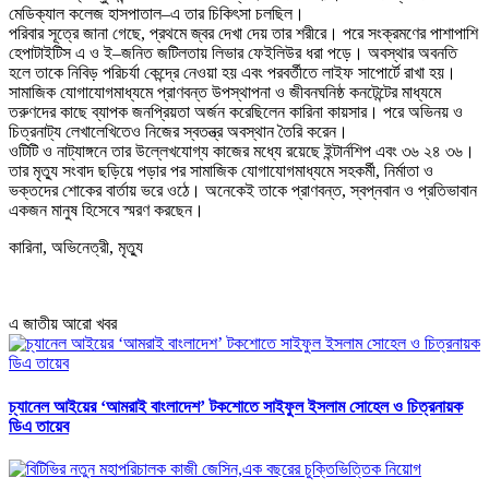
মেডিক্যাল কলেজ হাসপাতাল–এ তার চিকিৎসা চলছিল।
পরিবার সূত্রে জানা গেছে, প্রথমে জ্বর দেখা দেয় তার শরীরে। পরে সংক্রমণের পাশাপাশি
হেপাটাইটিস এ ও ই–জনিত জটিলতায় লিভার ফেইলিউর ধরা পড়ে। অবস্থার অবনতি
হলে তাকে নিবিড় পরিচর্যা কেন্দ্রে নেওয়া হয় এবং পরবর্তীতে লাইফ সাপোর্টে রাখা হয়।
সামাজিক যোগাযোগমাধ্যমে প্রাণবন্ত উপস্থাপনা ও জীবনঘনিষ্ঠ কনটেন্টের মাধ্যমে
তরুণদের কাছে ব্যাপক জনপ্রিয়তা অর্জন করেছিলেন কারিনা কায়সার। পরে অভিনয় ও
চিত্রনাট্য লেখালেখিতেও নিজের স্বতন্ত্র অবস্থান তৈরি করেন।
ওটিটি ও নাট্যাঙ্গনে তার উল্লেখযোগ্য কাজের মধ্যে রয়েছে ইন্টার্নশিপ এবং ৩৬ ২৪ ৩৬।
তার মৃত্যু সংবাদ ছড়িয়ে পড়ার পর সামাজিক যোগাযোগমাধ্যমে সহকর্মী, নির্মাতা ও
ভক্তদের শোকের বার্তায় ভরে ওঠে। অনেকেই তাকে প্রাণবন্ত, স্বপ্নবান ও প্রতিভাবান
একজন মানুষ হিসেবে স্মরণ করছেন।
কারিনা, অভিনেত্রী, মৃত্যু
এ জাতীয় আরো খবর
চ্যানেল আইয়ের ‘আমরাই বাংলাদেশ’ টকশোতে সাইফুল ইসলাম সোহেল ও চিত্রনায়ক
ডিএ তায়েব