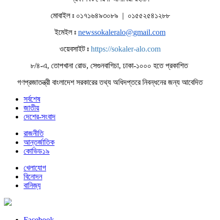
মোবাইল ঃ ০১৭১৬৪৯৩০৮৯ | ০১৫৫২৫৪১২৮৮
ইমেইল ঃ
newssokaleralo@gmail.com
ওয়েবসাইট ঃ
https://sokaler-alo.com
৮/৪-এ, তোপখানা রোড, সেগুনবাগিচা, ঢাকা-১০০০ হতে প্রকাশিত
গণপ্রজাতন্ত্রী বাংলাদেশ সরকারের তথ্য অধিদপ্তরে নিবন্ধনের জন্য আবেদিত
সর্বশেষ
জাতীয়
দেশের-সংবাদ
রাজনীতি
আন্তর্জাতিক
কোভিড১৯
খেলাযোগ
বিনোদন
বানিজ্য
Facebook