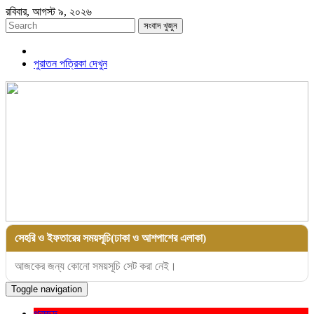
রবিবার, আগস্ট ৯, ২০২৬
সংবাদ খুজুন
পুরাতন পত্রিকা দেখুন
সেহরি ও ইফতারের সময়সূচি(ঢাকা ও আশপাশের এলাকা)
আজকের জন্য কোনো সময়সূচি সেট করা নেই।
Toggle navigation
প্রচ্ছদ