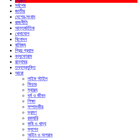
সর্বশেষ
জাতীয়
দেশের-সংবাদ
রাজনীতি
আন্তর্জাতিক
খেলাযোগ
বিনোদন
বানিজ্য
প্রিয় প্রবাস
বন্ধুফোরাম
রান্নাঘর
তথ্যপ্রযুক্তি
আরো
লাইফ স্টাইল
ফিচার
স্বাস্থ্য
ধর্ম ও জীবন
শিক্ষা
সম্পাদকীয়
ভ্রমণ
রকমারি
কৃষি ও খাদ্য
ফ্যাশন
আইন ও অপরাধ