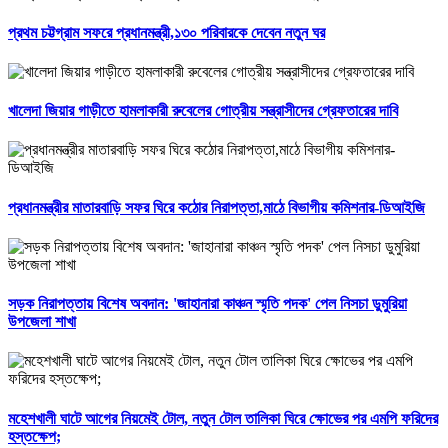
প্রথম চট্টগ্রাম সফরে প্রধানমন্ত্রী,১৩০ পরিবারকে দেবেন নতুন ঘর
খালেদা জিয়ার গাড়ীতে হামলাকারী রুবেলের গোত্রীয় সন্ত্রাসীদের গ্রেফতারের দাবি
প্রধানমন্ত্রীর মাতারবাড়ি সফর ঘিরে কঠোর নিরাপত্তা,মাঠে বিভাগীয় কমিশনার-ডিআইজি
সড়ক নিরাপত্তায় বিশেষ অবদান: 'জাহানারা কাঞ্চন স্মৃতি পদক' পেল নিসচা ডুমুরিয়া
উপজেলা শাখা
মহেশখালী ঘাটে আগের নিয়মেই টোল, নতুন টোল তালিকা ঘিরে ক্ষোভের পর এমপি ফরিদের
হস্তক্ষেপ;