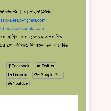
১৬৪৯৩০৮৯ | ০১৫৫২৫৪১২৮৮
ssokaleralo@gmail.com
ঃ
https://sokaler-alo.com
েগুনবাগিচা, ঢাকা-১০০০ হতে প্রকাশিত
ারের তথ্য অধিদপ্তরে নিবন্ধনের জন্য আবেদিত
Facebook
Twitter
Linkedin
Google Plus
Youtube