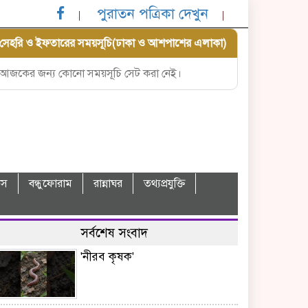
পুরাতন পত্রিকা দেখুন
সেহরি ও ইফতারের সময়সূচি(ঢাকা ও আশপাশের এলাকা)
আজকের জন্য কোনো সময়সূচি সেট করা নেই।
বাস
বন্ধুফোরাম
রান্নাঘর
তথ্যপ্রযুক্তি
সর্বশেষ সংবাদ
'নীরব কৃষক'