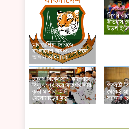
লিগস কাপ
ইতিহাস,
উড়ল ইন্টা
মালয়েশিয়া সিরিজে
বাংলাদেশ অনূর্ধ্ব-২৩ দলে
আলীন অধিনায়ক
ঢাকায় বিকেএসপি ক্যাম্পাসে
পরবর্তী বি
বিদ্যুৎস্পৃষ্ট হয়ে মহেশখালীর
থেকেই আ
কৃতী মার্শাল আর্ট
সরকার: তথ্য
খেলোয়াড়ের মৃত্যু