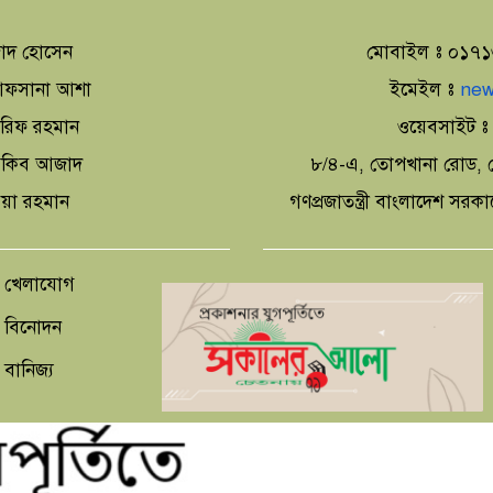
াদ হোসেন
মোবাইল ঃ ০১৭
া আফসানা আশা
ইমেইল ঃ
new
আরিফ রহমান
ওয়েবসাইট 
 আকিব আজাদ
৮/৪-এ, তোপখানা রোড, স
িয়া রহমান
গণপ্রজাতন্ত্রী বাংলাদেশ সরক
খেলাযোগ
বিনোদন
বানিজ্য