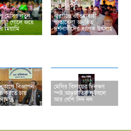
ে মেসির নতুন
বীরগঞ্জে ঐতিহ্যবাহী
জোড়া গোলে জয়ে
পাতাখেলা অনুষ্ঠিত,
র মিয়ামি
দর্শনার্থীদের ব্যাপক উৎসাহ
শ্বকাপে বিজ্ঞাপন
মেসির বিদায়ের দিনক্ষণ
য় করতে চায়
স্পষ্ট,আন্তর্জাতিক ফুটবলে
মন্ত্রী
আর বেশি দিন নন