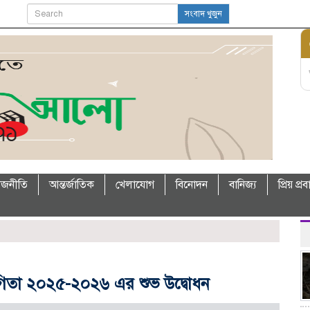
সংবাদ খুজুন
াজনীতি
আন্তর্জাতিক
খেলাযোগ
বিনোদন
বানিজ্য
প্রিয় প্র
িযোগিতা ২০২৫-২০২৬ এর শুভ উদ্বোধন