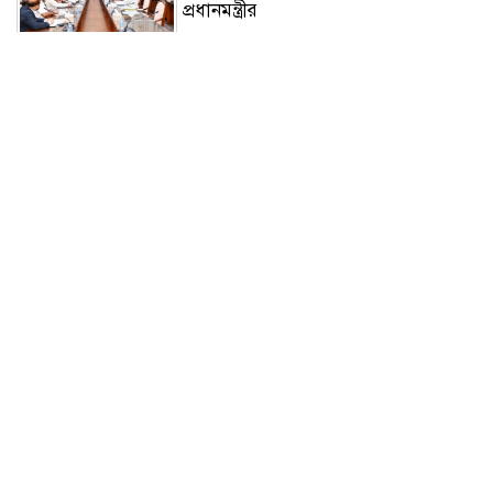
প্রধানমন্ত্রীর
জুলাইয়ে সড়কে ঝরল ৪১৬
প্রাণ,মোটরসাইকেল দুর্ঘটনাই সবচেয়ে
ভয়াবহ
টাঙ্গাইলের মহিষমারা কলেজে গড়ে উঠছে
ভবিষ্যতের কৃষি উদ্যোক্তা
'এক মুঠো মাটির বিস্ময়'
উৎপাদন বাড়াতে না পারলে দেশের উন্নয়ন
সম্ভব নয়: এমপি রবিউল বাশার