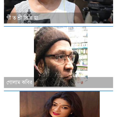
গী ত শ্রী সি ন হা
গোলাম কবির