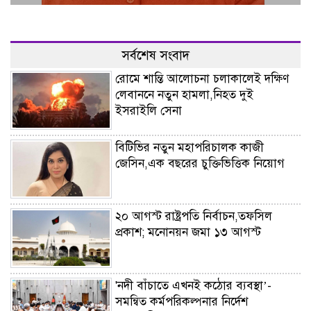
সর্বশেষ সংবাদ
রোমে শান্তি আলোচনা চলাকালেই দক্ষিণ
লেবাননে নতুন হামলা,নিহত দুই
ইসরাইলি সেনা
বিটিভির নতুন মহাপরিচালক কাজী
জেসিন,এক বছরের চুক্তিভিত্তিক নিয়োগ
২০ আগস্ট রাষ্ট্রপতি নির্বাচন,তফসিল
প্রকাশ; মনোনয়ন জমা ১৩ আগস্ট
'নদী বাঁচাতে এখনই কঠোর ব্যবস্থা’-
সমন্বিত কর্মপরিকল্পনার নির্দেশ