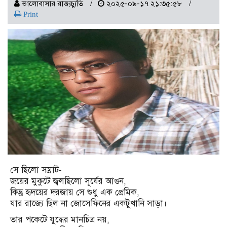
ভালোবাসার রাজ্যচ্যুতি
২০২৫-০৯-১৭ ২১:৩৫:৫৮
Print
সে ছিলো সম্রাট-
জয়ের মুকুটে জ্বলছিলো সূর্যের আগুন,
কিন্তু হৃদয়ের দরজায় সে শুধু এক প্রেমিক,
যার রাজ্যে ছিল না জোসেফিনের একটুখানি সাড়া।
তার পকেটে যুদ্ধের মানচিত্র নয়,