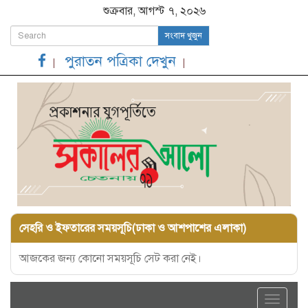
শুক্রবার, আগস্ট ৭, ২০২৬
সংবাদ খুজুন
পুরাতন পত্রিকা দেখুন
সেহরি ও ইফতারের সময়সূচি(ঢাকা ও আশপাশের এলাকা)
আজকের জন্য কোনো সময়সূচি সেট করা নেই।
Toggle