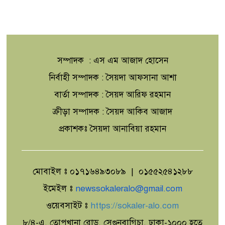
সম্পাদক : এস এম আজাদ হোসেন
নির্বাহী সম্পাদক : সৈয়দা আফসানা আশা
বার্তা সম্পাদক : সৈয়দ আরিফ রহমান
ক্রীড়া সম্পাদক : সৈয়দ আকিব আজাদ
প্রকাশকঃ সৈয়দা আনাবিয়া রহমান
মোবাইল ঃ ০১৭১৬৪৯৩০৮৯ | ০১৫৫২৫৪১২৮৮
ইমেইল ঃ
newssokaleralo@gmail.com
ওয়েবসাইট ঃ
https://sokaler-alo.com
৮/৪-এ, তোপখানা রোড, সেগুনবাগিচা, ঢাকা-১০০০ হতে