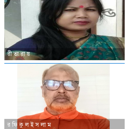
রী তা রা য়
র ফি কু ল ই স লা ম