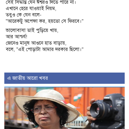
সেই সিদ্ধান্ত যেন ঈশ্বরও দিতে পারে না।
এখানে হেরে যাওয়াই নিয়ম,
তবুও কে যেন বলে-
"আরেকটু অপেক্ষা কর, হয়তো সে ফিরবে।"
ভালোবাসা তাই পুড়িয়ে খায়,
আর আশ্চর্য!
জেনেও মানুষ আগুনে হাত বাড়ায়,
বলে, "এই পোড়াটা আমার দরকার ছিলো।"
এ জাতীয় আরো খবর