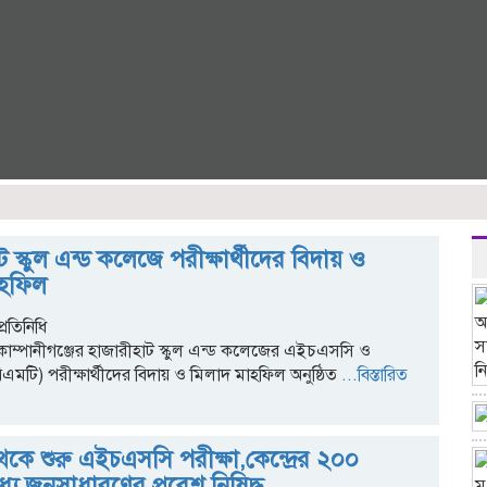
 স্কুল এন্ড কলেজে পরীক্ষার্থীদের বিদায় ও
াহফিল
্রতিনিধি
োম্পানীগঞ্জের হাজারীহাট স্কুল এন্ড কলেজের এইচএসসি ও
টি) পরীক্ষার্থীদের বিদায় ও মিলাদ মাহফিল অনুষ্ঠিত
...বিস্তারিত
েকে শুরু এইচএসসি পরীক্ষা,কেন্দ্রের ২০০
যে জনসাধারণের প্রবেশ নিষিদ্ধ