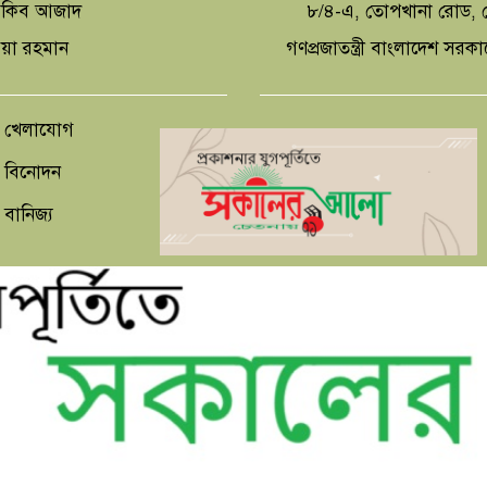
 আকিব আজাদ
৮/৪-এ, তোপখানা রোড, স
িয়া রহমান
গণপ্রজাতন্ত্রী বাংলাদেশ সরক
খেলাযোগ
বিনোদন
বানিজ্য