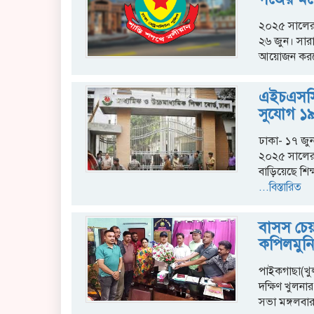
২০২৫ সালের 
২৬ জুন। সারাদ
আয়োজন কর
এইচএসসি
সুযোগ ১৯ 
ঢাকা- ১৭ জ
২০২৫ সালের
বাড়িয়েছে শিক
...বিস্তারিত
বাসস চেয়
কপিলমুনি
পাইকগাছা(খু
দক্ষিণ খুলনা
সভা মঙ্গলবার