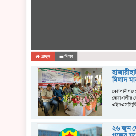
প্রচ্ছদ
শিক্ষা
হাজারীহাট
মিলাদ ম
কোম্পানীগঞ্জ প
নোয়াখালীর ক
এইচএসসি(বিএম
২৬ জুন থ
গজের মধ্