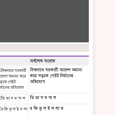
সর্বশেষ সংবাদ
বিশ্বনাথে সরকারী আদেশ অমান্য
করে সড়কে গেইট নির্মাণের
অভিযোগ
তি তা স ম ন্ড ল
র ফি কু ল ই স লা ম