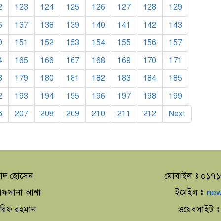
2
123
124
125
126
127
128
129
6
137
138
139
140
141
142
143
0
151
152
153
154
155
156
157
4
165
166
167
168
169
170
171
8
179
180
181
182
183
184
185
2
193
194
195
196
197
198
199
6
207
208
209
210
211
212
Next
াদ হোসেন
মোবাইল ঃ ০১৭
া আফসানা আশা
ইমেইল ঃ
new
আরিফ রহমান
ওয়েবসাইট 