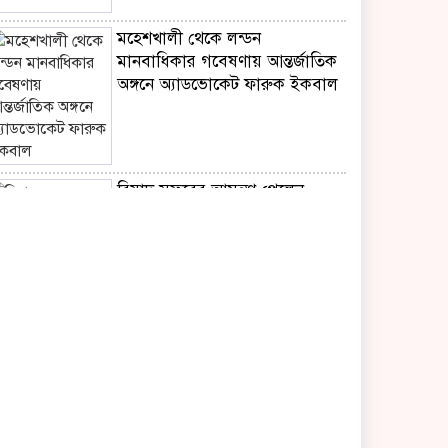
মহেশখালী থেকে লন্ডন
মানবাধিকার গবেষণায় আন্তর্জাতিক
অঙ্গনে অ্যাডভোকেট ফারুক ইকবাল
রিয়াদ সফরের আমন্ত্রণ পেলেন
ইরাকি প্রধানমন্ত্রী,প্রতিশোধ হামলা
স্থগিত
নিরাপদ সড়কের লড়াইয়ে
‘জাহানারা কাঞ্চন স্মৃতি পদক’
পেলেন এস এম আজাদ
‘মুক্তিযুদ্ধ ছিল জনতার যুদ্ধ,গণতন্ত্র ও
সমঅধিকার প্রতিষ্ঠার সংগ্রাম’-