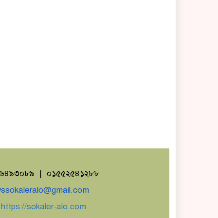
১৬৪৯৩০৮৯ | ০১৫৫২৫৪১২৮৮
ssokaleralo@gmail.com
ঃ
https://sokaler-alo.com