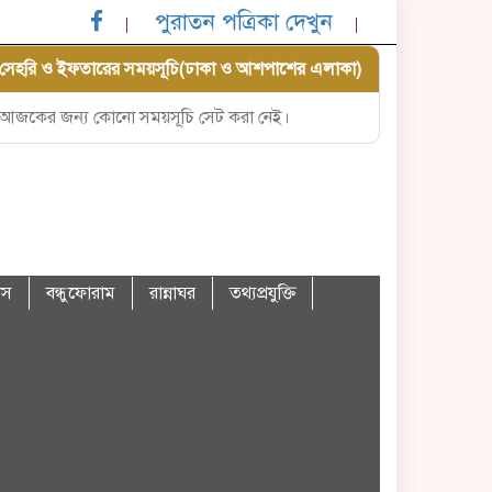
পুরাতন পত্রিকা দেখুন
সেহরি ও ইফতারের সময়সূচি(ঢাকা ও আশপাশের এলাকা)
আজকের জন্য কোনো সময়সূচি সেট করা নেই।
বাস
বন্ধুফোরাম
রান্নাঘর
তথ্যপ্রযুক্তি