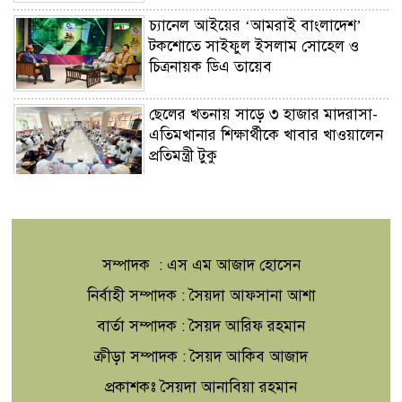
চ্যানেল আইয়ের ‘আমরাই বাংলাদেশ’
টকশোতে সাইফুল ইসলাম সোহেল ও
চিত্রনায়ক ডিএ তায়েব
ছেলের খতনায় সাড়ে ৩ হাজার মাদরাসা-
এতিমখানার শিক্ষার্থীকে খাবার খাওয়ালেন
প্রতিমন্ত্রী টুকু
সাংবাদিকতা পেশার অস্তিত্ব রক্ষায়
অবিলম্বে গণমাধ্যম কমিশন গঠন করুন ‎
সম্পাদক : এস এম আজাদ হোসেন
রোমে শান্তি আলোচনা চলাকালেই দক্ষিণ
নির্বাহী সম্পাদক : সৈয়দা আফসানা আশা
লেবাননে নতুন হামলা,নিহত দুই
বার্তা সম্পাদক : সৈয়দ আরিফ রহমান
ইসরাইলি সেনা
ক্রীড়া সম্পাদক : সৈয়দ আকিব আজাদ
বিটিভির নতুন মহাপরিচালক কাজী
প্রকাশকঃ সৈয়দা আনাবিয়া রহমান
জেসিন,এক বছরের চুক্তিভিত্তিক নিয়োগ