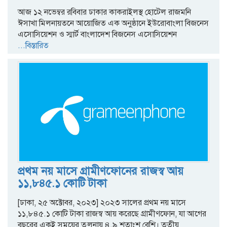
আজ ১২ নভেম্বর রবিবার ঢাকার কাকরাইলস্থ হোটেল রাজমনি
ঈসাখা মিলনায়তনে আয়োজিত এক অনুষ্ঠানে ইউরোবাংলা বিজনেস
এসোসিয়েশন ও স্মার্ট বাংলাদেশ বিজনেস এসোসিয়েশন
...বিস্তারিত
প্রথম নয় মাসে গ্রামীণফোনের রাজস্ব আয়
১১,৮৪৫.১ কোটি টাকা
[ঢাকা, ২৫ অক্টোবর, ২০২৩] ২০২৩ সালের প্রথম নয় মাসে
১১,৮৪৫.১ কোটি টাকা রাজস্ব আয় করেছে গ্রামীণফোন, যা আগের
বছরের একই সময়ের তুলনায় ৪.৯ শতাংশ বেশি। তৃতীয়