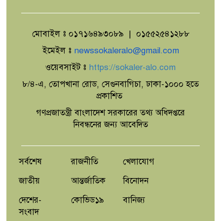
মোবাইল ঃ ০১৭১৬৪৯৩০৮৯ | ০১৫৫২৫৪১২৮৮
২০ আগস্ট রাষ্ট্রপতি নির্বাচন,তফসিল
প্রকাশ; মনোনয়ন জমা ১৩ আগস্ট
ইমেইল ঃ
newssokaleralo@gmail.com
ওয়েবসাইট ঃ
https://sokaler-alo.com
৮/৪-এ, তোপখানা রোড, সেগুনবাগিচা, ঢাকা-১০০০ হতে
'নদী বাঁচাতে এখনই কঠোর ব্যবস্থা’-
সমন্বিত কর্মপরিকল্পনার নির্দেশ
প্রকাশিত
প্রধানমন্ত্রীর
গণপ্রজাতন্ত্রী বাংলাদেশ সরকারের তথ্য অধিদপ্তরে
নিবন্ধনের জন্য আবেদিত
জুলাইয়ে সড়কে ঝরল ৪১৬
প্রাণ,মোটরসাইকেল দুর্ঘটনাই সবচেয়ে
ভয়াবহ
সর্বশেষ
রাজনীতি
খেলাযোগ
জাতীয়
আন্তর্জাতিক
বিনোদন
দেশের-
কোভিড১৯
বানিজ্য
সংবাদ