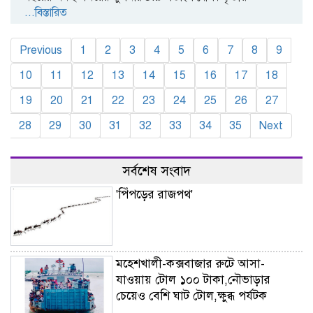
...বিস্তারিত
Previous
1
2
3
4
5
6
7
8
9
10
11
12
13
14
15
16
17
18
19
20
21
22
23
24
25
26
27
28
29
30
31
32
33
34
35
Next
সর্বশেষ সংবাদ
'পিঁপড়ের রাজপথ'
মহেশখালী-কক্সবাজার রুটে আসা-
যাওয়ায় টোল ১০০ টাকা,নৌভাড়ার
চেয়েও বেশি ঘাট টোল,ক্ষুব্ধ পর্যটক