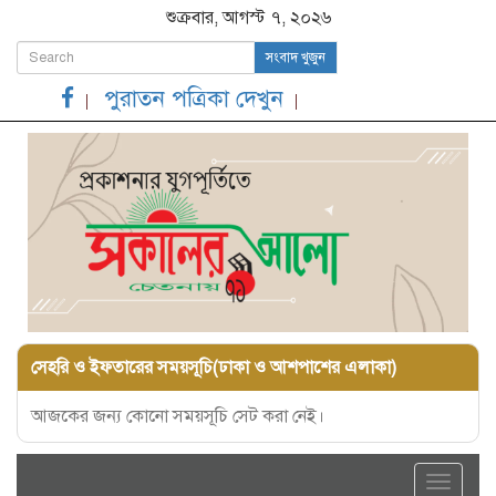
শুক্রবার, আগস্ট ৭, ২০২৬
সংবাদ খুজুন
পুরাতন পত্রিকা দেখুন
সেহরি ও ইফতারের সময়সূচি(ঢাকা ও আশপাশের এলাকা)
আজকের জন্য কোনো সময়সূচি সেট করা নেই।
Toggle