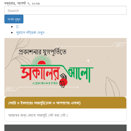
শুক্রবার, আগস্ট ৭, ২০২৬
সংবাদ খুজুন
পুরাতন পত্রিকা দেখুন
সেহরি ও ইফতারের সময়সূচি(ঢাকা ও আশপাশের এলাকা)
আজকের জন্য কোনো সময়সূচি সেট করা নেই।