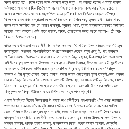
বিজয় করতে হবে। তিনি বলেন আমি এলাকায় নতুন মানুষ। আপনাদের পরামর্শ একান্ত দরকার।
ভবিষ্যতে আপনাদের দিক নির্দেশনা ও পরামর্শে জনগনের কল্যানে কাজ করার ইচ্ছা রয়েছে।
আপনারা পাশে থেকে আমাকে সহযোগিতা করুন।নৌকার বিজয় নিশ্চিতের মাধ্যমে চৌগাছা-
ঝিকরগাছায় ন্যায়বিচার প্রতিষ্ঠাসহ আলোকিত এলাকা হিসাবে গড়ে তুলতে চাই। তিনি আরও
বলেন আমি নির্বাচীত হলে যোগাযোগ ব্যবস্থা, স্বাস্থ্য, শিক্ষা, কৃষির উন্নয়নসহ অসহায় নির্যাতিত
মানুষের পাশে থাকবো। সেই সাথে সন্রাস, মাদক, চোরাচালান মুক্ত করবো যশোর-২ চৌগাছা-
ঝিকরগা উপজেলা থেকে।
বর্ধিত সভায় উপজেলা আওয়ামীলীগের সিনিয়র সহ-সভাপতি শহিদুল ইসলাম মিয়ার সভাপতিত্বে
বক্তব্যদেন, উপজেলা আওয়ামীলীগের সাধারণ সম্পাদক মেহেদি মাসুদ চৌধু রী, সহ-সভাপতি
আতিয়ার রহমান, উপজেলা চেয়ারম্যান ড. এম মোস্তানিছুর রহমান, ঝিকরগাছা উপ জেলা আও
য়ামীলীগের যুগ্ম সম্পাদক ও উপজেলা চেয়ার ম্যান মনিরুল ইসলাম, উপজেলা আওয়ামী যুবলী গের
আহ্বায়ক ও উপ জেলা ভাইস চেয়ারম্যান দেবাশীষ মিশ্র জয়, ইউপি চেয়ার ম্যান সিরাজুল
ইসলাম ও বীর মুক্তি যোদ্ধা হবিবর রহমান, মহিলা ভাইস চেয়ারম্যান লুবনা তাক্কী,জেলা পরিষদ
সদস্য রফিকুল ইসলাম বাপ্পি, উপজে লা আওয়ামী লীগের যুগ্ন সম্পাদক তারিকুল ইসলাম, সাংগঠ
নিক সম্পা দক হুমায়ুন কবির সোহেল ও সোলাইমান হোসেন, আওয়ামী লীগ নেতা শামীম রেজা,
মাহবুবুলআলম রিংকু, ইউনিয়ন আওয়ামীলীগ নেতা মামুন কবির প্রমূখ।
এসময় উপস্থিত ছিলেন ঝিকরগাছা উপজেলা আওয়ামীলীগের সহ-সভাপতি পৌর মেয়র আনোয়ার
পাশা জামাল, সহ-সভাপতি চৌধুরী রমজান শরীফ বাদশা, উপজেলা ভাইস চেয়ারম্যান সেলিম
রেজা, মহিলা ভাইস চেয়ারম্যান লুবনা তাক্কী, জেলা পরিষদ সদস্য দেওয়ান তৌহিদুর রহমান ও
রফিকুল ইসলাম বাপ্পি, আওয়ামীলীগ নেতা রেজাউর রহমান রেন্দু, জসিম উদ্দিন, কামরুল ইসলাম,
শহিদুল ইসলাম, শফিক হায়দার লাভলু, মনিরুজ্জামান মিলন, আব্দুল কালাম আজাদ, মোর্ত্তজা
ইসলাম বাবু, নাসি মুল হাবিব শিপার, বীর মুক্তি যোদ্ধা ইদ্রিস আলী, আও য়ামী যুবলীগ নেতা