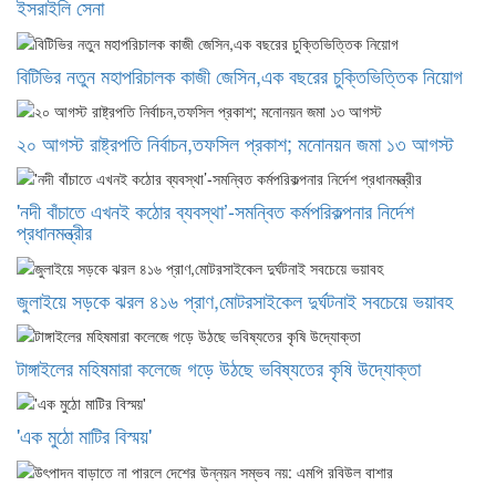
ইসরাইলি সেনা
বিটিভির নতুন মহাপরিচালক কাজী জেসিন,এক বছরের চুক্তিভিত্তিক নিয়োগ
২০ আগস্ট রাষ্ট্রপতি নির্বাচন,তফসিল প্রকাশ; মনোনয়ন জমা ১৩ আগস্ট
'নদী বাঁচাতে এখনই কঠোর ব্যবস্থা’-সমন্বিত কর্মপরিকল্পনার নির্দেশ
প্রধানমন্ত্রীর
জুলাইয়ে সড়কে ঝরল ৪১৬ প্রাণ,মোটরসাইকেল দুর্ঘটনাই সবচেয়ে ভয়াবহ
টাঙ্গাইলের মহিষমারা কলেজে গড়ে উঠছে ভবিষ্যতের কৃষি উদ্যোক্তা
'এক মুঠো মাটির বিস্ময়'