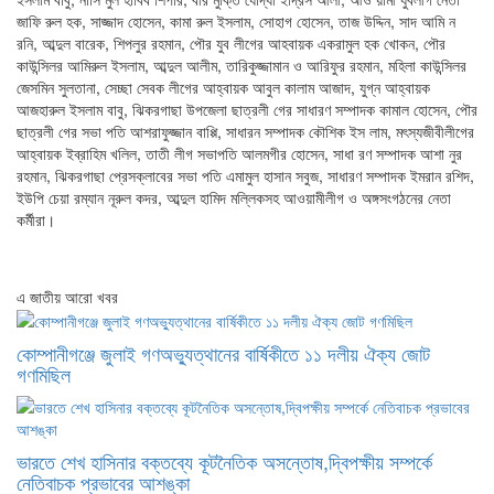
জাফি রুল হক, সাজ্জাদ হোসেন, কামা রুল ইসলাম, সোহাগ হোসেন, তাজ উদ্দিন, সাদ আমি ন
রনি, আব্দুল বারেক, শিপলুর রহমান, পৌর যুব লীগের আহবায়ক একরামুল হক খোকন, পৌর
কাউন্সিলর আমিরুল ইসলাম, আব্দুল আলীম, তারিকুজ্জামান ও আরিফুর রহমান, মহিলা কাউন্সিলর
জেসমিন সুলতানা, সেচ্ছা সেবক লীগের আহ্বায়ক আবুল কালাম আজাদ, যুগ্ন আহ্বায়ক
আজহারুল ইসলাম বাবু, ঝিকরগাছা উপজেলা ছাত্রলী গের সাধারণ সম্পাদক কামাল হোসেন, পৌর
ছাত্রলী গের সভা পতি আশরাফুজ্জান বাপ্পি, সাধারন সম্পাদক কৌশিক ইস লাম, মৎস্যজীবীলীগের
আহ্বায়ক ইব্রাহিম খলিল, তাতী লীগ সভাপতি আলমগীর হোসেন, সাধা রণ সম্পাদক আশা নুর
রহমান, ঝিকরগাছা প্রেসক্লাবের সভা পতি এমামুল হাসান সবুজ, সাধারণ সম্পাদক ইমরান রশিদ,
ইউপি চেয়া রম্যান নূরুল কদর, আব্দুল হামিদ মল্লিকসহ আওয়ামীলীগ ও অঙ্গসংগঠনের নেতা
কর্মীরা।
এ জাতীয় আরো খবর
কোম্পানীগঞ্জে জুলাই গণঅভ্যুত্থানের বার্ষিকীতে ১১ দলীয় ঐক্য জোট
গণমিছিল
ভারতে শেখ হাসিনার বক্তব্যে কূটনৈতিক অসন্তোষ,দ্বিপক্ষীয় সম্পর্কে
নেতিবাচক প্রভাবের আশঙ্কা