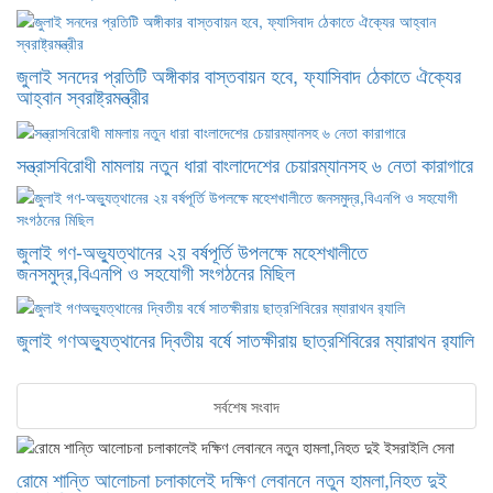
জুলাই সনদের প্রতিটি অঙ্গীকার বাস্তবায়ন হবে, ফ্যাসিবাদ ঠেকাতে ঐক্যের
আহ্বান স্বরাষ্ট্রমন্ত্রীর
সন্ত্রাসবিরোধী মামলায় নতুন ধারা বাংলাদেশের চেয়ারম্যানসহ ৬ নেতা কারাগারে
জুলাই গণ-অভ্যুত্থানের ২য় বর্ষপূর্তি উপলক্ষে মহেশখালীতে
জনসমুদ্র,বিএনপি ও সহযোগী সংগঠনের মিছিল
জুলাই গণঅভ্যুত্থানের দ্বিতীয় বর্ষে সাতক্ষীরায় ছাত্রশিবিরের ম্যারাথন র‌্যালি
সর্বশেষ সংবাদ
রোমে শান্তি আলোচনা চলাকালেই দক্ষিণ লেবাননে নতুন হামলা,নিহত দুই