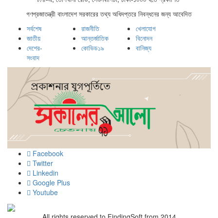
গণপ্রজাতন্ত্রী বাংলাদেশ সরকারের তথ্য অধিদপ্তরে নিবন্ধনের জন্য আবেদিত
সর্বশেষ
রাজনীতি
খেলাযোগ
জাতীয়
আন্তর্জাতিক
বিনোদন
দেশের-
কোভিড১৯
বানিজ্য
সংবাদ
Facebook
Twitter
Linkedin
Google Plus
Youtube
All rights reserved to FindingSoft from 2014