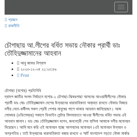
Toggle
navigati
প্রচ্ছদ
রাজনীতি
চৌগাছায় আ.লীগের বর্ধিত সভায় নৌকার প্রার্থী ডাঃ
তৌহিদুজ্জামানের আহবান
আবু জাফর বিশ্বাস
২০২৩-১২-০৪ ২১:২৩:৫৬
Print
চৌগাছা (যশোর) প্রতিনিধি
দ্বাদশ জাতীয় সংসদ নির্বাচনে যশোর-২ চৌগাছা-ঝিকরগাছা আসনের আওয়ামীলীগের নৌকার
প্রার্থী ডাঃ মোঃ তৌহিদুজ্জামান দেশের উন্নয়নের ধারাবাহিকতা অব্যহত রাখতে নৌকার বিজয়ে
দলীয় নেতা-কর্মীসহ সকল শ্রেনী পেশার মানুষের পাশে থাকার আহবান জানিয়েছেন। আজ
সোমবার (৪ডিসেম্বর) সকালে ডিভাইন সেন্টার মিলনায়তনে আওয়া মীলীগের বর্ধিত সভায় এই
আহবান জানান। ডাঃ মোঃ তৌহিদুজ্জামান বলেন, জননেত্রী শেখ হাসিনা আমাকে দলীয় মনোনয়ন
দিয়েছেন। আমি মনে করি এই মনোনয়ন হচ্ছে আপনাদের মনোনয়ন।এই মনোনয়ন উন্নয়ন ও
অগ্রগতির। তাই উন্নয়নের ধারাবাহিকতা বজায় রাখতে ও স্মার্ট বাংলাদেশ গড়তে নৌকা মার্কার