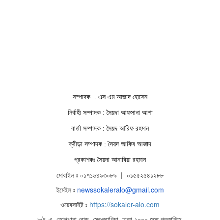
সম্পাদক : এস এম আজাদ হোসেন
নির্বাহী সম্পাদক : সৈয়দা আফসানা আশা
বার্তা সম্পাদক : সৈয়দ আরিফ রহমান
ক্রীড়া সম্পাদক : সৈয়দ আকিব আজাদ
প্রকাশকঃ সৈয়দা আনাবিয়া রহমান
মোবাইল ঃ ০১৭১৬৪৯৩০৮৯ | ০১৫৫২৫৪১২৮৮
ইমেইল ঃ
newssokaleralo@gmail.com
ওয়েবসাইট ঃ
https://sokaler-alo.com
৮/৪-এ, তোপখানা রোড, সেগুনবাগিচা, ঢাকা-১০০০ হতে প্রকাশিত