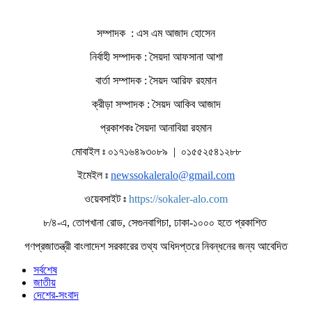
সম্পাদক : এস এম আজাদ হোসেন
নির্বাহী সম্পাদক : সৈয়দা আফসানা আশা
বার্তা সম্পাদক : সৈয়দ আরিফ রহমান
ক্রীড়া সম্পাদক : সৈয়দ আকিব আজাদ
প্রকাশকঃ সৈয়দা আনাবিয়া রহমান
মোবাইল ঃ ০১৭১৬৪৯৩০৮৯ | ০১৫৫২৫৪১২৮৮
ইমেইল ঃ
newssokaleralo@gmail.com
ওয়েবসাইট ঃ
https://sokaler-alo.com
৮/৪-এ, তোপখানা রোড, সেগুনবাগিচা, ঢাকা-১০০০ হতে প্রকাশিত
গণপ্রজাতন্ত্রী বাংলাদেশ সরকারের তথ্য অধিদপ্তরে নিবন্ধনের জন্য আবেদিত
সর্বশেষ
জাতীয়
দেশের-সংবাদ