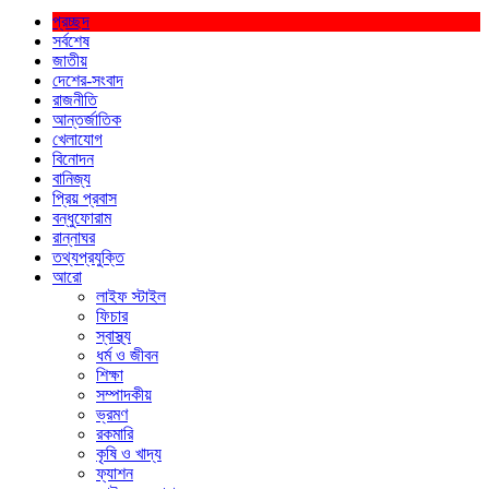
প্রচ্ছদ
সর্বশেষ
জাতীয়
দেশের-সংবাদ
রাজনীতি
আন্তর্জাতিক
খেলাযোগ
বিনোদন
বানিজ্য
প্রিয় প্রবাস
বন্ধুফোরাম
রান্নাঘর
তথ্যপ্রযুক্তি
আরো
লাইফ স্টাইল
ফিচার
স্বাস্থ্য
ধর্ম ও জীবন
শিক্ষা
সম্পাদকীয়
ভ্রমণ
রকমারি
কৃষি ও খাদ্য
ফ্যাশন