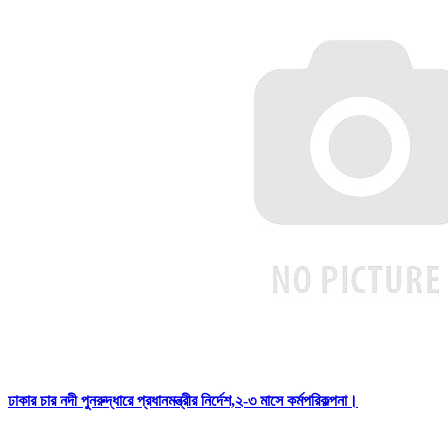
ঢাকার চার নদী পুনরুদ্ধারে প্রধানমন্ত্রীর নির্দেশ,২-৩ মাসে কর্মপরিকল্পনা।