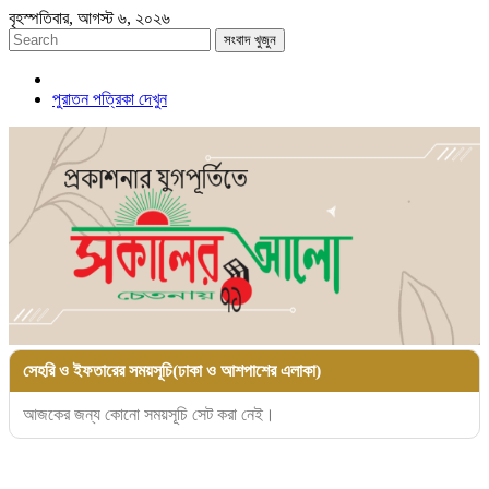
বৃহস্পতিবার, আগস্ট ৬, ২০২৬
সংবাদ খুজুন
পুরাতন পত্রিকা দেখুন
সেহরি ও ইফতারের সময়সূচি(ঢাকা ও আশপাশের এলাকা)
আজকের জন্য কোনো সময়সূচি সেট করা নেই।