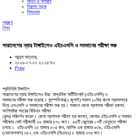
আইন ও অপরাধ
নিরাপদ সড়ক
শিশুমেলা
প্রচ্ছদ
শিক্ষা
সারাদেশের ন্যায় টাঙ্গাইলেও এইচএসসি ও সমমানের পরীক্ষা শুরু
আব্দুস সাত্তার,
২০২৬-০৭-০২ ২১:২৮:৪০
Print
প্রতিনিধি টাঙ্গাইল:
সারাদেশের ন্যায় টাঙ্গাইলেও উচ্চ মাধ্যমিক সার্টিফিকেট (এইচএসসি) ও
সমমানের পরীক্ষা শুরু হয়েছে। বৃহস্পতিবার(২ জুলাই) সকাল ১০টায় বাংলা প্রথমপত্র
দিয়ে এসএসসি ও সমমানের পরীক্ষা শুরু হয়। সকালে জেলা প্রশাসক শরীফা হকসহ
সংশ্লিষ্টরা শহরের বিভিন্ন পরীক্ষা
কেন্দ্র পরিদর্শন করেন। জেলা প্রশাসক শরীফা হক জানান, জেলায় এইচএসসি ও সমমান
পরীক্ষার মোট পরীক্ষার্থী ৩২ হাজার ৮৭০ জন। ৬৫টি কেন্দ্রের ০৭টি ভেন্যুতে পরীক্ষা
চলছে। এইচএসসি ২৫ হাজার ৫০৫ জন, আলিম এক হাজার ৬৩৯, এইচএসসি
(ভোকেশনাল) ৩৫২ এবং এইচএসসি (বিএমএ) ৫ হাজার ৩৭৫ জন।