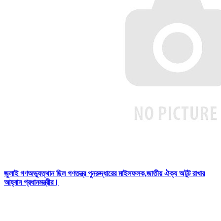
জুলাই গণঅভ্যুত্থান ছিল গণতন্ত্র পুনরুদ্ধারের মাইলফলক,জাতীয় ঐক্য অটুট রাখার
আহ্বান প্রধানমন্ত্রীর।