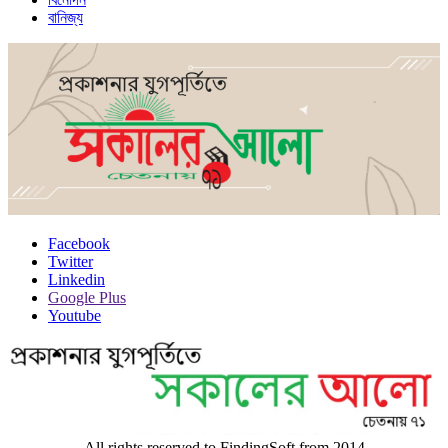
বানিজ্য
Facebook
Twitter
Linkedin
Google Plus
Youtube
All rights reserved to FindingSoft from 2014