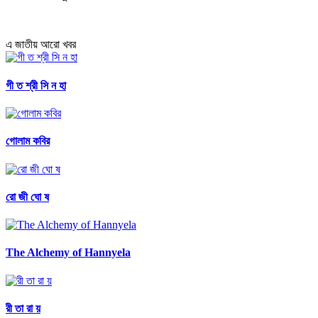
এ জাতীয় আরো খবর
গী ত শ্রী সি ন হা
গোলাম কবির
রো জী ঘো ষ
The Alchemy of Hannyela
রী তা রা য়