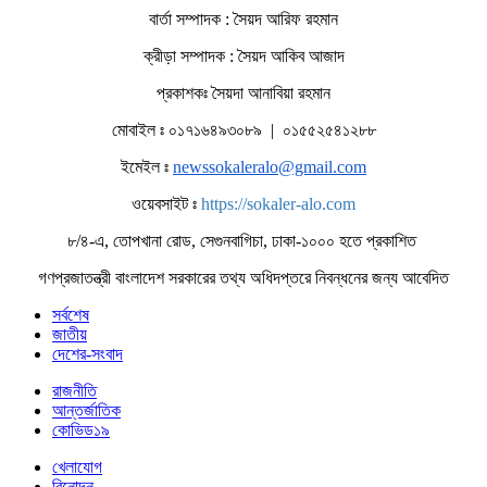
বার্তা সম্পাদক : সৈয়দ আরিফ রহমান
ক্রীড়া সম্পাদক : সৈয়দ আকিব আজাদ
প্রকাশকঃ সৈয়দা আনাবিয়া রহমান
মোবাইল ঃ ০১৭১৬৪৯৩০৮৯ | ০১৫৫২৫৪১২৮৮
ইমেইল ঃ
newssokaleralo@gmail.com
ওয়েবসাইট ঃ
https://sokaler-alo.com
৮/৪-এ, তোপখানা রোড, সেগুনবাগিচা, ঢাকা-১০০০ হতে প্রকাশিত
গণপ্রজাতন্ত্রী বাংলাদেশ সরকারের তথ্য অধিদপ্তরে নিবন্ধনের জন্য আবেদিত
সর্বশেষ
জাতীয়
দেশের-সংবাদ
রাজনীতি
আন্তর্জাতিক
কোভিড১৯
খেলাযোগ
বিনোদন