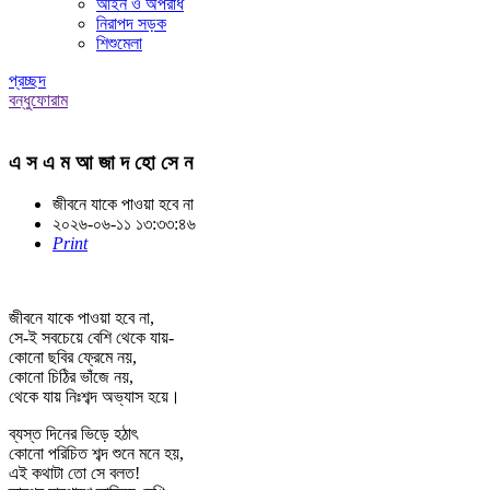
আইন ও অপরাধ
নিরাপদ সড়ক
শিশুমেলা
প্রচ্ছদ
বন্ধুফোরাম
এ স এ ম আ জা দ হো সে ন
জীবনে যাকে পাওয়া হবে না
২০২৬-০৬-১১ ১৩:৩৩:৪৬
Print
জীবনে যাকে পাওয়া হবে না,
সে-ই সবচেয়ে বেশি থেকে যায়-
কোনো ছবির ফ্রেমে নয়,
কোনো চিঠির ভাঁজে নয়,
থেকে যায় নিঃশব্দ অভ্যাস হয়ে।
ব্যস্ত দিনের ভিড়ে হঠাৎ
কোনো পরিচিত শব্দ শুনে মনে হয়,
এই কথাটা তো সে বলত!