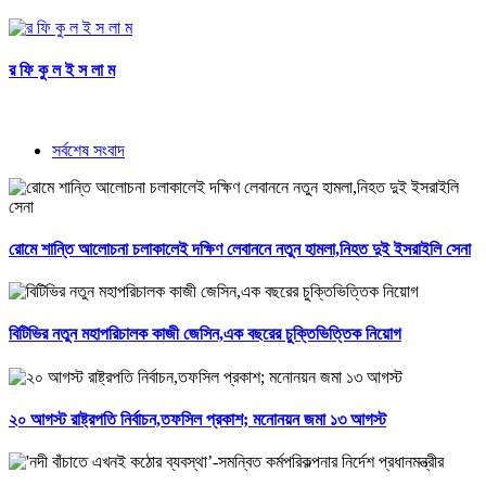
র ফি কু ল ই স লা ম
সর্বশেষ সংবাদ
রোমে শান্তি আলোচনা চলাকালেই দক্ষিণ লেবাননে নতুন হামলা,নিহত দুই ইসরাইলি সেনা
বিটিভির নতুন মহাপরিচালক কাজী জেসিন,এক বছরের চুক্তিভিত্তিক নিয়োগ
২০ আগস্ট রাষ্ট্রপতি নির্বাচন,তফসিল প্রকাশ; মনোনয়ন জমা ১৩ আগস্ট