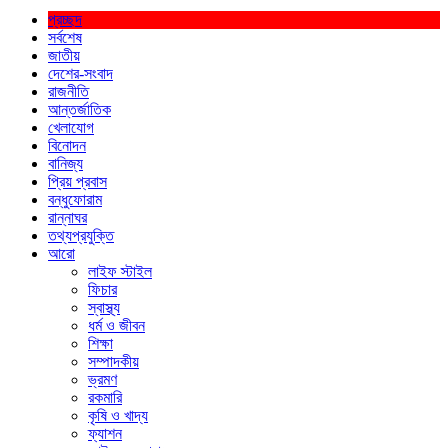
প্রচ্ছদ
সর্বশেষ
জাতীয়
দেশের-সংবাদ
রাজনীতি
আন্তর্জাতিক
খেলাযোগ
বিনোদন
বানিজ্য
প্রিয় প্রবাস
বন্ধুফোরাম
রান্নাঘর
তথ্যপ্রযুক্তি
আরো
লাইফ স্টাইল
ফিচার
স্বাস্থ্য
ধর্ম ও জীবন
শিক্ষা
সম্পাদকীয়
ভ্রমণ
রকমারি
কৃষি ও খাদ্য
ফ্যাশন