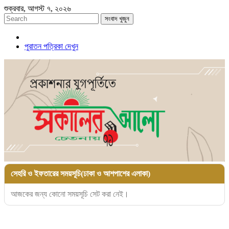
শুক্রবার, আগস্ট ৭, ২০২৬
সংবাদ খুজুন
পুরাতন পত্রিকা দেখুন
সেহরি ও ইফতারের সময়সূচি(ঢাকা ও আশপাশের এলাকা)
আজকের জন্য কোনো সময়সূচি সেট করা নেই।