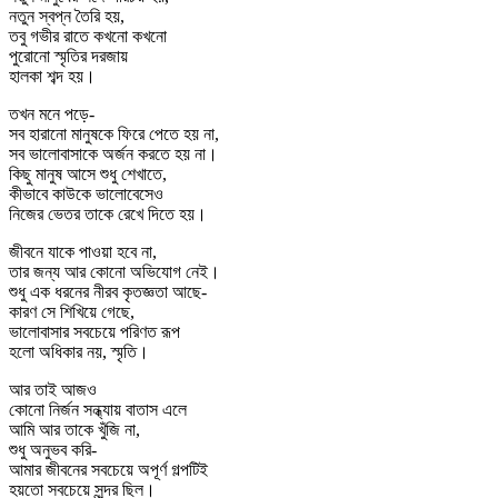
নতুন স্বপ্ন তৈরি হয়,
তবু গভীর রাতে কখনো কখনো
পুরোনো স্মৃতির দরজায়
হালকা শব্দ হয়।
তখন মনে পড়ে-
সব হারানো মানুষকে ফিরে পেতে হয় না,
সব ভালোবাসাকে অর্জন করতে হয় না।
কিছু মানুষ আসে শুধু শেখাতে,
কীভাবে কাউকে ভালোবেসেও
নিজের ভেতর তাকে রেখে দিতে হয়।
জীবনে যাকে পাওয়া হবে না,
তার জন্য আর কোনো অভিযোগ নেই।
শুধু এক ধরনের নীরব কৃতজ্ঞতা আছে-
কারণ সে শিখিয়ে গেছে,
ভালোবাসার সবচেয়ে পরিণত রূপ
হলো অধিকার নয়, স্মৃতি।
আর তাই আজও
কোনো নির্জন সন্ধ্যায় বাতাস এলে
আমি আর তাকে খুঁজি না,
শুধু অনুভব করি-
আমার জীবনের সবচেয়ে অপূর্ণ গল্পটিই
হয়তো সবচেয়ে সুন্দর ছিল।