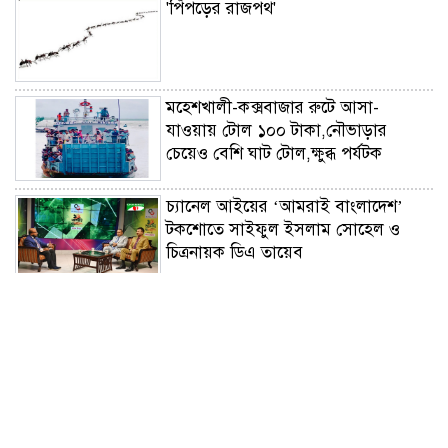
'পিঁপড়ের রাজপথ'
মহেশখালী-কক্সবাজার রুটে আসা-
যাওয়ায় টোল ১০০ টাকা,নৌভাড়ার
চেয়েও বেশি ঘাট টোল,ক্ষুব্ধ পর্যটক
চ্যানেল আইয়ের ‘আমরাই বাংলাদেশ’
টকশোতে সাইফুল ইসলাম সোহেল ও
চিত্রনায়ক ডিএ তায়েব
ছেলের খতনায় সাড়ে ৩ হাজার মাদরাসা-
এতিমখানার শিক্ষার্থীকে খাবার খাওয়ালেন
প্রতিমন্ত্রী টুকু
সাংবাদিকতা পেশার অস্তিত্ব রক্ষায়
অবিলম্বে গণমাধ্যম কমিশন গঠন করুন ‎