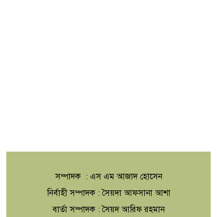
সম্পাদক : এস এম আজাদ হোসেন
নির্বাহী সম্পাদক : সৈয়দা আফসানা আশা
বার্তা সম্পাদক : সৈয়দ আরিফ রহমান