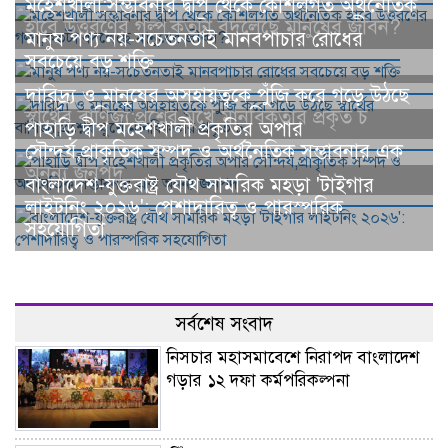
মহেশখালী:সম্ভাবনার দ্বীপ থেকে কৌশলগত অর্থনৈতিক
হাবে উত্তরণের গল্প,কতটা বদলেছে মানুষের জীবন?
মানুষ পণ্য নয়-সচেতনতাই মানবপাচার রোধের
সবচেয়ে বড় শক্তি
দারিদ্র্য ও মানুষের অসহায়ত্বকে পুঁজি করে গড়ে উঠছে
স্বার্থের বাণিজ্য;প্রশ্নের মুখে মানবিকতার প্রকৃত চ
পাহাড়ি দ্বীপ মহেশখালী প্রকৃতির অপার
সৌন্দর্য,প্রাকৃতিক সম্পদ ও অর্থনৈতিক সম্ভাবনার এক
অনন্য জনপদ
বাংলাদেশ-যুক্তরাষ্ট্র যৌথ সামরিক মহড়া 'টাইগার
লাইটনিং ২০২৬': পেশাদারিত্ব ও পারস্পরিক
সহযোগিতা
সর্বশেষ সংবাদ
নিসচার মহাসমাবেশে নিরাপদ বাংলাদেশ
গড়ার ১২ দফা কর্মপরিকল্পনা