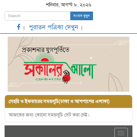
শনিবার, আগস্ট ৮, ২০২৬
সংবাদ খুজুন
পুরাতন পত্রিকা দেখুন
সেহরি ও ইফতারের সময়সূচি(ঢাকা ও আশপাশের এলাকা)
আজকের জন্য কোনো সময়সূচি সেট করা নেই।
Toggle