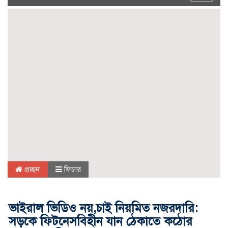
navigat
প্রচ্ছদ
ফিচার
ভাইরাল ভিডিও নয়,চাই নিয়মিত নজরদারি:
সড়কে ফিটনেসবিহীন যান ঠেকাতে কঠোর