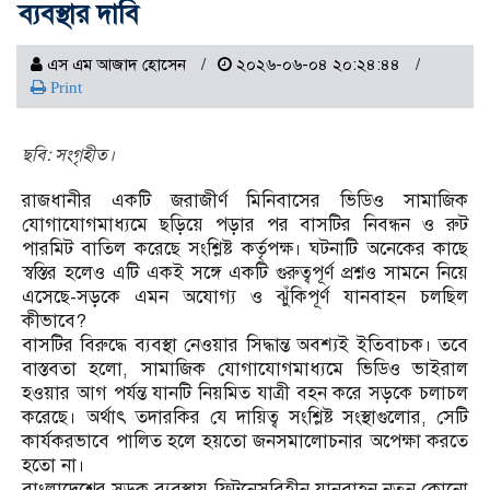
ব্যবস্থার দাবি
এস এম আজাদ হোসেন
২০২৬-০৬-০৪ ২০:২৪:৪৪
Print
ছবি: সংগৃহীত।
রাজধানীর একটি জরাজীর্ণ মিনিবাসের ভিডিও সামাজিক
যোগাযোগমাধ্যমে ছড়িয়ে পড়ার পর বাসটির নিবন্ধন ও রুট
পারমিট বাতিল করেছে সংশ্লিষ্ট কর্তৃপক্ষ। ঘটনাটি অনেকের কাছে
স্বস্তির হলেও এটি একই সঙ্গে একটি গুরুত্বপূর্ণ প্রশ্নও সামনে নিয়ে
এসেছে-সড়কে এমন অযোগ্য ও ঝুঁকিপূর্ণ যানবাহন চলছিল
কীভাবে?
বাসটির বিরুদ্ধে ব্যবস্থা নেওয়ার সিদ্ধান্ত অবশ্যই ইতিবাচক। তবে
বাস্তবতা হলো, সামাজিক যোগাযোগমাধ্যমে ভিডিও ভাইরাল
হওয়ার আগ পর্যন্ত যানটি নিয়মিত যাত্রী বহন করে সড়কে চলাচল
করেছে। অর্থাৎ তদারকির যে দায়িত্ব সংশ্লিষ্ট সংস্থাগুলোর, সেটি
কার্যকরভাবে পালিত হলে হয়তো জনসমালোচনার অপেক্ষা করতে
হতো না।
বাংলাদেশের সড়ক ব্যবস্থায় ফিটনেসবিহীন যানবাহন নতুন কোনো