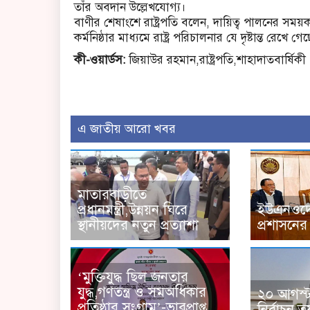
তাঁর অবদান উল্লেখযোগ্য।
বাণীর শেষাংশে রাষ্ট্রপতি বলেন, দায়িত্ব পালনের সময়
কর্মনিষ্ঠার মাধ্যমে রাষ্ট্র পরিচালনার যে দৃষ্টান্ত রে
কী-ওয়ার্ডস:
জিয়াউর রহমান,রাষ্ট্রপতি,শাহাদাতবার্ষিকী
এ জাতীয় আরো খবর
মাতারবাড়ীতে
প্রধানমন্ত্রী,উন্নয়ন ঘিরে
ইউএনওদে
স্থানীয়দের নতুন প্রত্যাশা
প্রশাসনের আ
‘মুক্তিযুদ্ধ ছিল জনতার
যুদ্ধ,গণতন্ত্র ও সমঅধিকার
২০ আগস্ট র
প্রতিষ্ঠার সংগ্রাম’-ভারপ্রাপ্ত
নির্বাচন,