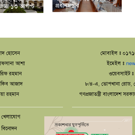
প্রধানমন্ত্রীর
জমা ১৩ আগস্ট
াদ হোসেন
মোবাইল ঃ ০১৭
া আফসানা আশা
ইমেইল ঃ
new
আরিফ রহমান
ওয়েবসাইট 
 আকিব আজাদ
৮/৪-এ, তোপখানা রোড, স
িয়া রহমান
গণপ্রজাতন্ত্রী বাংলাদেশ সরক
খেলাযোগ
বিনোদন