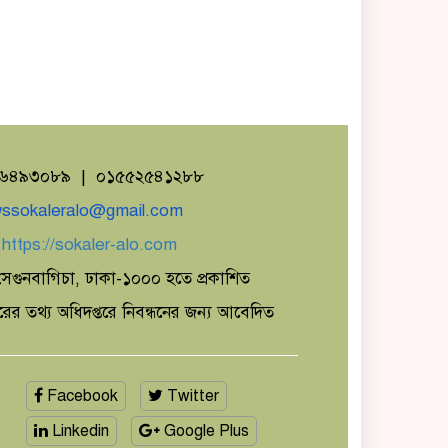
১৬৪৯৩০৮৯ | ০১৫৫২৫৪১২৮৮
ssokaleralo@gmail.com
ঃ
https://sokaler-alo.com
েগুনবাগিচা, ঢাকা-১০০০ হতে প্রকাশিত
ারের তথ্য অধিদপ্তরে নিবন্ধনের জন্য আবেদিত
Facebook
Twitter
Linkedin
Google Plus