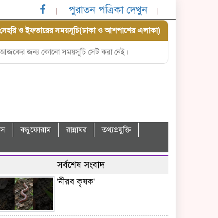
পুরাতন পত্রিকা দেখুন
সেহরি ও ইফতারের সময়সূচি(ঢাকা ও আশপাশের এলাকা)
আজকের জন্য কোনো সময়সূচি সেট করা নেই।
বাস
বন্ধুফোরাম
রান্নাঘর
তথ্যপ্রযুক্তি
সর্বশেষ সংবাদ
'নীরব কৃষক'