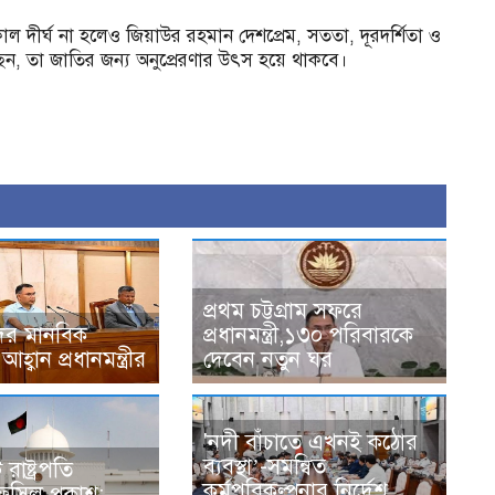
কাল দীর্ঘ না হলেও জিয়াউর রহমান দেশপ্রেম, সততা, দূরদর্শিতা ও
খে গেছেন, তা জাতির জন্য অনুপ্রেরণার উৎস হয়ে থাকবে।
প্রথম চট্টগ্রাম সফরে
র মানবিক
প্রধানমন্ত্রী,১৩০ পরিবারকে
হ্বান প্রধানমন্ত্রীর
দেবেন নতুন ঘর
'নদী বাঁচাতে এখনই কঠোর
ব্যবস্থা’-সমন্বিত
াষ্ট্রপতি
কর্মপরিকল্পনার নির্দেশ
তফসিল প্রকাশ;