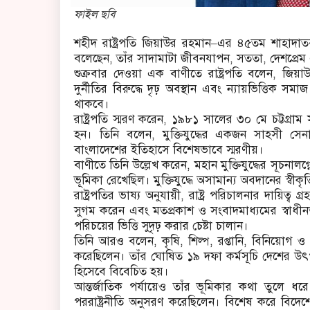
ফাইল ছবি
শহীদ রাষ্ট্রপতি জিয়াউর রহমান–এর ৪৫তম শাহাদাতবার্ষ
বলেছেন, তাঁর সাদামাটা জীবনযাপন, সততা, দেশপ্রেম এবং 
শুক্রবার দেওয়া এক বাণীতে রাষ্ট্রপতি বলেন, জিয়াউর
দুর্নীতির বিরুদ্ধে দৃঢ় অবস্থান এবং ন্যায়ভিত্তিক সমাজ প
থাকবে।
রাষ্ট্রপতি স্মরণ করেন, ১৯৮১ সালের ৩০ মে চট্টগ্রা
হন। তিনি বলেন, মুক্তিযুদ্ধের একজন সাহসী সে
বাংলাদেশের ইতিহাসে বিশেষভাবে স্মরণীয়।
বাণীতে তিনি উল্লেখ করেন, মহান মুক্তিযুদ্ধের সূচনালগ্
ভূমিকা রেখেছিল। মুক্তিযুদ্ধে অসামান্য অবদানের স্বীকৃ
রাষ্ট্রপতির ভাষ্য অনুযায়ী, রাষ্ট্র পরিচালনার দায়ি
সুগম করেন এবং মতপ্রকাশ ও সংবাদমাধ্যমের স্বাধীনতা
পরিচয়ের ভিত্তি সুদৃঢ় করার চেষ্টা চালান।
তিনি আরও বলেন, কৃষি, শিল্প, রপ্তানি, বিনিয়োগ ও গ্
করেছিলেন। তাঁর ঘোষিত ১৯ দফা কর্মসূচি দেশের উৎপাদনম
হিসেবে বিবেচিত হয়।
আন্তর্জাতিক পর্যায়েও তাঁর ভূমিকার কথা তুলে ধরে রা
পররাষ্ট্রনীতি অনুসরণ করেছিলেন। বিশেষ করে বিদেশে