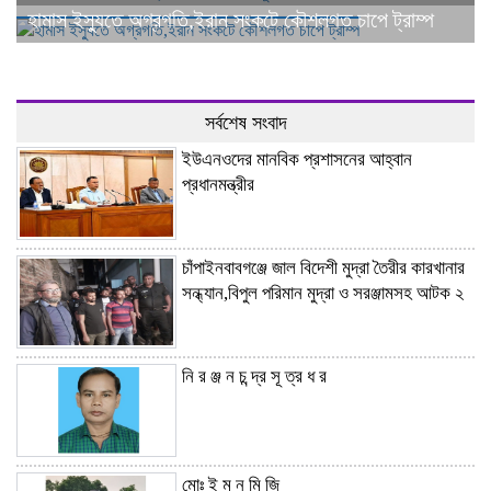
হামাস ইস্যুতে অগ্রগতি,ইরান সংকটে কৌশলগত চাপে ট্রাম্প
সর্বশেষ সংবাদ
ইউএনওদের মানবিক প্রশাসনের আহ্বান
প্রধানমন্ত্রীর
চাঁপাইনবাবগঞ্জে জাল বিদেশী মুদ্রা তৈরীর কারখানার
সন্ধ্যান,বিপুল পরিমান মুদ্রা ও সরঞ্জামসহ আটক ২
নি র ঞ্জ ন চ ন্দ্র সূ ত্র ধ র
মোঃ ই ম ন মি জি