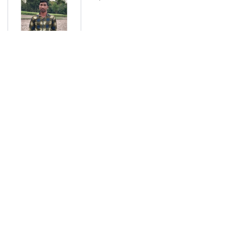
মো হা ম্ম দ আ ব দু ল কা ই য়ু ম
শব্দদূষণে কঠোর বিধিনিষেধ,নিরব এলাকায় সর্বোচ্চ
৪০ ডেসিবল
প্রথম চট্টগ্রাম সফরে প্রধানমন্ত্রী,১৩০ পরিবারকে
দেবেন নতুন ঘর
খালেদা জিয়ার গাড়ীতে হামলাকারী রুবেলের গোত্রীয়
সন্ত্রাসীদের গ্রেফতারের দাবি