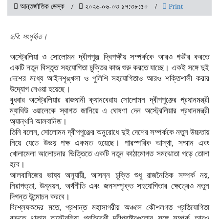
আন্তর্জাতিক ডেস্ক
২০২৬-০৬-০৩ ১৭:৩৮:৫০
Print
ছবি: সংগৃহীত।
অস্ট্রেলিয়া ও সোলোমন দ্বীপপুঞ্জ দ্বিপক্ষীয় সম্পর্ককে আরও গভীর করতে
একটি নতুন বিস্তৃত সহযোগিতা চুক্তির কাজ শুরু করতে যাচ্ছে। একই সঙ্গে দুই
দেশের মধ্যে আইনশৃঙ্খলা ও পুলিশি সহযোগিতাও আরও শক্তিশালী করার
উদ্যোগ নেওয়া হয়েছে।
বুধবার অস্ট্রেলিয়ার রাজধানী ক্যানবেরায় সোলোমন দ্বীপপুঞ্জের প্রধানমন্ত্রী
ম্যাথিউ ওয়ালেকে স্বাগত জানিয়ে এ ঘোষণা দেন অস্ট্রেলিয়ার প্রধানমন্ত্রী
অ্যান্থনি আলবানিজ।
তিনি বলেন, সোলোমন দ্বীপপুঞ্জের অনুরোধে দুই দেশের সম্পর্ককে নতুন উচ্চতায়
নিয়ে যেতে উভয় পক্ষ একমত হয়েছে। পারস্পরিক আস্থা, সম্মান এবং
খোলামেলা আলোচনার ভিত্তিতে একটি নতুন কাঠামোগত সমঝোতা গড়ে তোলা
হবে।
আলবানিজের ভাষ্য অনুযায়ী, আসন্ন চুক্তি শুধু রাজনৈতিক সম্পর্ক নয়,
নিরাপত্তা, উন্নয়ন, অর্থনীতি এবং জনসম্পৃক্ত সহযোগিতার ক্ষেত্রেও নতুন
দিগন্ত উন্মোচন করবে।
বিশ্লেষকদের মতে, প্রশান্ত মহাসাগরীয় অঞ্চলে কৌশলগত প্রতিযোগিতা
বাড়তে থাকায় অস্ট্রেলিয়া প্রতিবেশী দ্বীপরাষ্ট্রগুলোর সঙ্গে সম্পর্ক আরও