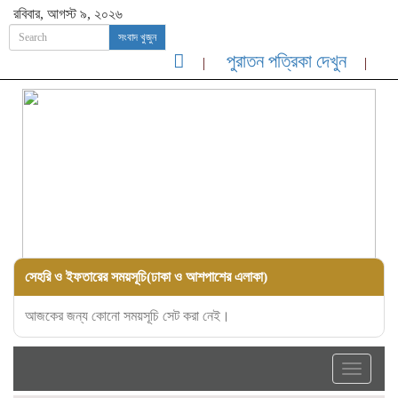
রবিবার, আগস্ট ৯, ২০২৬
সংবাদ খুজুন
পুরাতন পত্রিকা দেখুন
সেহরি ও ইফতারের সময়সূচি(ঢাকা ও আশপাশের এলাকা)
আজকের জন্য কোনো সময়সূচি সেট করা নেই।
Toggle
navigati