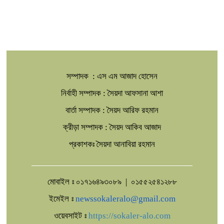
সম্পাদক : এস এম আজাদ হোসেন
নির্বাহী সম্পাদক : সৈয়দা আফসানা আশা
বার্তা সম্পাদক : সৈয়দ আরিফ রহমান
ক্রীড়া সম্পাদক : সৈয়দ আকিব আজাদ
প্রকাশকঃ সৈয়দা আনাবিয়া রহমান
মোবাইল ঃ ০১৭১৬৪৯৩০৮৯ | ০১৫৫২৫৪১২৮৮
ইমেইল ঃ
newssokaleralo@gmail.com
ওয়েবসাইট ঃ
https://sokaler-alo.com