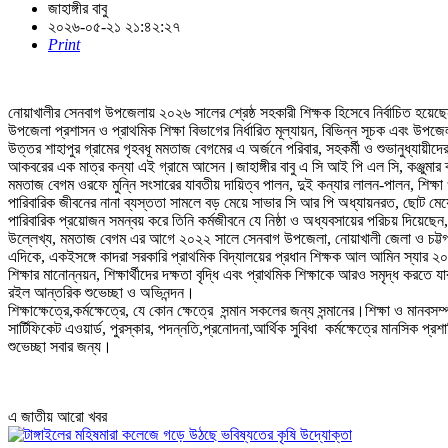
জাহাঙ্গীর বাবু
২০২৬-০৫-২১ ২১:৪২:২৭
Print
নোয়াখালীর সেনবাগ উপজেলায় ২০২৬ সালের শ্রেষ্ঠ সহকারী শিক্ষক হিসেবে নির্বাচিত হয়ে
উপজেলা প্রশাসন ও প্রাথমিক শিক্ষা বিভাগের নির্ধারিত মূল্যায়ন, বিভিন্ন সূচক এবং উপজেল
উত্তর শাহাপুর গ্রামের গৃহবধূ মমতাজ বেগমের এ অর্জনে পরিবার, সহকর্মী ও শুভানুধ্যায়ী
আকবরের এক মাত্র কন্যা এই গ্রামে আসেন।জাহাঙ্গীর বাবু এ সি আই পি এল সি, কঞ্জুমার ব্র
মমতাজ বেগম ওরফে মুন্নি সংসারের যাবতীয় দায়িত্ব পালন, দুই কন্যার লালন-পালন, শিক্ষা 
পারিবারিক জীবনের নানা ব্যস্ততা সামলে বড় মেয়ে সাভার সি আর পি অধ্যায়নরত, ছোট মেয়ে 
পারিবারিক প্রয়োজন সমন্বয় করে তিনি কর্মজীবনে যে নিষ্ঠা ও অধ্যবসায়ের পরিচয় দিয়েছে
উল্লেখ্য, মমতাজ বেগম এর আগে ২০২২ সালে সেনবাগ উপজেলা, নোয়াখালী জেলা ও চট্টগ্রাম 
এদিকে, একইসঙ্গে কাদরা সরকারি প্রাথমিক বিদ্যালয়ের প্রধান শিক্ষক আল আমিন স্যার ২০২৬
শিক্ষার মানোন্নয়ন, শিক্ষার্থীদের দক্ষতা বৃদ্ধি এবং প্রাথমিক শিক্ষাকে আরও সমৃদ্ধ করতে য
রইল আন্তরিক শুভেচ্ছা ও অভিনন্দন।
শিক্ষাক্ষেত্রে,কর্মক্ষেত্রে, যে কোন ক্ষেত্রে সন্মান সকলের জন্য সন্মানের।শিক্ষা ও মা
সার্টিফিকেট এওয়ার্ড, পুরস্কার, পদন্নতি,প্রনোদনা,আর্থিক সুবিধা কর্মক্ষেত্রে মানসিক প্রশ
শুভেচ্ছা সবার জন্য।
এ জাতীয় আরো খবর