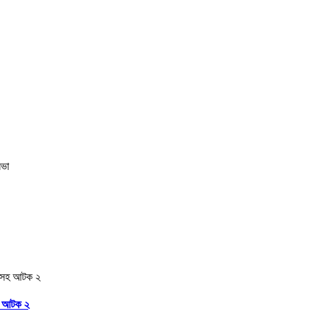
মসহ আটক ২