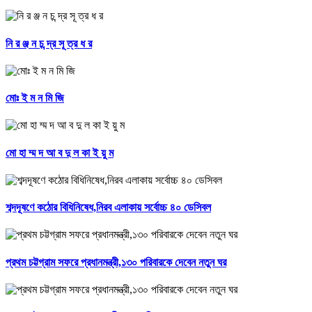
নি র ঞ্জ ন চ ন্দ্র সূ ত্র ধ র
মোঃ ই ম ন মি জি
মো হা ম্ম দ আ ব দু ল কা ই য়ু ম
শব্দদূষণে কঠোর বিধিনিষেধ,নিরব এলাকায় সর্বোচ্চ ৪০ ডেসিবল
প্রথম চট্টগ্রাম সফরে প্রধানমন্ত্রী,১৩০ পরিবারকে দেবেন নতুন ঘর