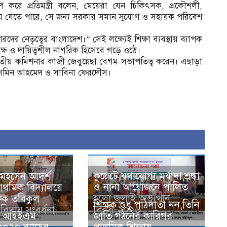
প করে প্রতিমন্ত্রী বলেন, মেয়েরা যেন চিকিৎসক, প্রকৌশলী,
য়ে যেতে পারে, সে জন্য সরকার সমান সুযোগ ও সহায়ক পরিবেশ
র নেতৃত্বের বাংলাদেশ।” সেই লক্ষ্যেই শিক্ষা ব্যবস্থায় ব্যাপক
, দক্ষ ও দায়িত্বশীল নাগরিক হিসেবে গড়ে ওঠে।
াতীয় কমিশনার কাজী জেবুন্নেছা বেগম সভাপতিত্ব করেন। এছাড়া
ইয়াসমিন আহমেদ ও সাবিনা ফেরদৌস।
কুয়েটে যথাযোগ্য মর্যাদা,শ্রদ্ধা
মহসেন আদর্শ
ও নানা আয়োজনে পালিত
রাথমিক বিদ্যালয়ে
হলো জুলাই অভ্যুত্থান
ক্ষক তরিকুল
শিক্ষক শুধু পাঠদাতা নন,তিনি
দিবস-২০২৬
িদায় সংবর্ধনা
র আইইএম
জাতি গঠনের কারিগর