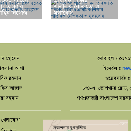
২০২০ ব্যাচের
প্রাথমিক শিক্ষায়
 মোঃ তাসরীব
শালীনতা,নৈতিকতা ও
হিন নিখোঁজ
মূল্যবোধ
াদ হোসেন
মোবাইল ঃ ০১৭
া আফসানা আশা
ইমেইল ঃ
new
আরিফ রহমান
ওয়েবসাইট 
 আকিব আজাদ
৮/৪-এ, তোপখানা রোড, স
িয়া রহমান
গণপ্রজাতন্ত্রী বাংলাদেশ সরক
খেলাযোগ