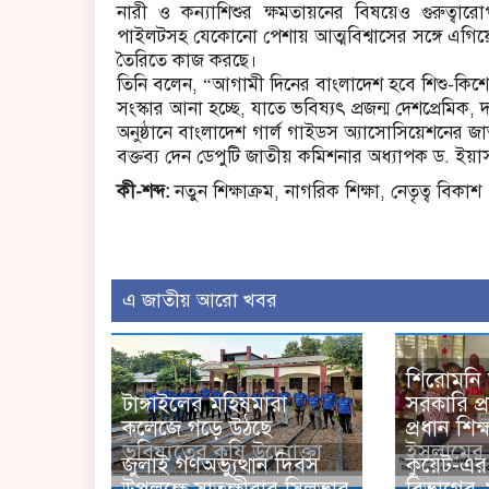
নারী ও কন্যাশিশুর ক্ষমতায়নের বিষয়েও গুরুত্বারো
পাইলটসহ যেকোনো পেশায় আত্মবিশ্বাসের সঙ্গে এগি
তৈরিতে কাজ করছে।
তিনি বলেন, “আগামী দিনের বাংলাদেশ হবে শিশু-কিশোরদে
সংস্কার আনা হচ্ছে, যাতে ভবিষ্যৎ প্রজন্ম দেশপ্রেমিক
অনুষ্ঠানে বাংলাদেশ গার্ল গাইডস অ্যাসোসিয়েশনের জ
বক্তব্য দেন ডেপুটি জাতীয় কমিশনার অধ্যাপক ড. 
কী-শব্দ:
নতুন শিক্ষাক্রম, নাগরিক শিক্ষা, নেতৃত্ব বিকাশ
এ জাতীয় আরো খবর
শিরোমনি 
টাঙ্গাইলের মহিষমারা
সরকারি প্
কলেজে গড়ে উঠছে
প্রধান শি
ভবিষ্যতের কৃষি উদ্যোক্তা
ইসলামের ব
জুলাই গণঅভ্যু্ত্থান দিবস
কুয়েট-এ