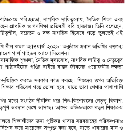
 পাঠ্যক্রমে পরিচ্ছন্নতা, নাগরিক দায়িত্ববোধ, নৈতিক শিক্ষা এবং
েছেন প্রাথমিক ও গণশিক্ষা প্রতিমন্ত্রী ববি হাজ্জাজ। তিনি বলেছেন,
ে দায়িত্বশীল, সচেতন ও দক্ষ নাগরিক হিসেবে গড়ে তুলতেই এই
ল কমল অ্যাওয়ার্ড–২০২৬’ অনুষ্ঠানে প্রধান অতিথির বক্তব্যে
াদেশ গার্ল গাইডস অ্যাসোসিয়েশন।
্নতা, সামাজিক শৃঙ্খলা, নৈতিক মূল্যবোধ, নাগরিক দায়িত্ব ও নেতৃত্বের
রা পাঠ্যবইয়ের গণ্ডির বাইরে বাস্তব জীবনের প্রয়োজনীয় দক্ষতা
আনন্দভিত্তিক করতে সরকার কাজ করছে। শিশুদের ওপর অতিরিক্ত
 শিক্ষার পরিবেশ গড়ে তোলা হবে, যাতে তারা শেখার পাশাপাশি
র মতো সংগঠন দীর্ঘদিন ধরে শিশু-কিশোরদের নেতৃত্ব বিকাশ,
ুত্বপূর্ণ অবদান রেখে আসছে। তাদের অভিজ্ঞতাকে নতুন শিক্ষাক্রম
ালয়ে শিক্ষার্থীদের জন্য পুষ্টিকর খাবার সরবরাহের পরিকল্পনাও
 বিশেষ করে মায়েদের সম্পৃক্ত করা হবে, যাতে খাবারের মান ও