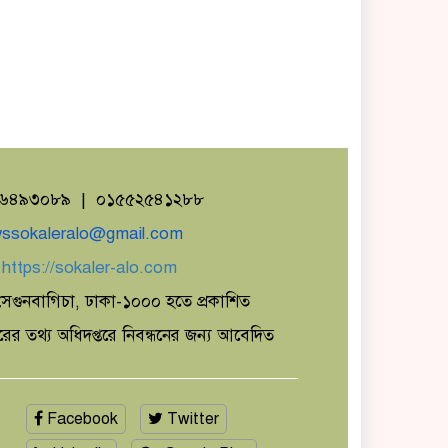
১৬৪৯৩০৮৯ | ০১৫৫২৫৪১২৮৮
ssokaleralo@gmail.com
ঃ
https://sokaler-alo.com
েগুনবাগিচা, ঢাকা-১০০০ হতে প্রকাশিত
ারের তথ্য অধিদপ্তরে নিবন্ধনের জন্য আবেদিত
Facebook
Twitter