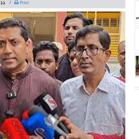
:১১
Print