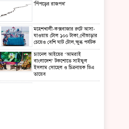
'পিঁপড়ের রাজপথ'
মহেশখালী-কক্সবাজার রুটে আসা-
যাওয়ায় টোল ১০০ টাকা,নৌভাড়ার
চেয়েও বেশি ঘাট টোল,ক্ষুব্ধ পর্যটক
চ্যানেল আইয়ের ‘আমরাই
বাংলাদেশ’ টকশোতে সাইফুল
ইসলাম সোহেল ও চিত্রনায়ক ডিএ
তায়েব
ছেলের খতনায় সাড়ে ৩ হাজার
মাদরাসা-এতিমখানার শিক্ষার্থীকে
খাবার খাওয়ালেন প্রতিমন্ত্রী টুকু
সাংবাদিকতা পেশার অস্তিত্ব রক্ষায়
অবিলম্বে গণমাধ্যম কমিশন গঠন
করুন ‎