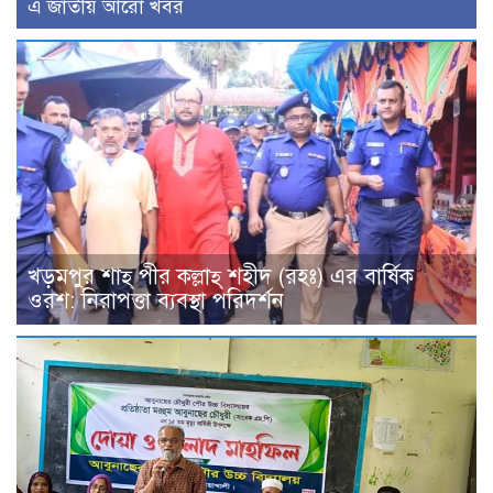
এ জাতীয় আরো খবর
খড়মপুর শাহ্ পীর কল্লাহ্ শহীদ (রহঃ) এর বার্ষিক
ওরশ: নিরাপত্তা ব্যবস্থা পরিদর্শন