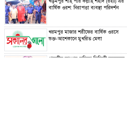
খড়মপুর শাহ্ পীর কল্লাহ্ শহীদ (রহঃ) এর
বার্ষিক ওরশ: নিরাপত্তা ব্যবস্থা পরিদর্শন
খরমপুর মাজার শরীফের বার্ষিক ওরসে
ভক্ত-আশেকানে মুখরিত মেলা
পারভীন আক্তার লতিফা সিদ্দিকী কলেজের
ভারপ্রাপ্ত অধ্যক্ষ নিযুক্ত
বিশ্বনাথে দারুন নাজাত মহিলা মাদ্রাসায়
পুরষ্কার বিতরণ অনুষ্ঠিত