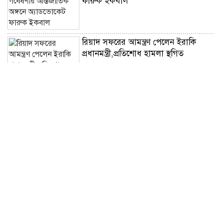
ফারুক ইকবাল
রিয়াদ সফরের আমন্ত্রণ পেলেন ইরাকি
প্রধানমন্ত্রী,প্রতিশোধ হামলা স্থগিত
নিরাপদ সড়কের লড়াইয়ে ‘জাহানারা
কাঞ্চন স্মৃতি পদক’ পেলেন এস এম
আজাদ
‘মুক্তিযুদ্ধ ছিল জনতার যুদ্ধ,গণতন্ত্র ও
সমঅধিকার প্রতিষ্ঠার সংগ্রাম’-ভারপ্রাপ্ত
রাষ্ট্রপতি
নিসচার মহাসমাবেশে নিরাপদ বাংলাদেশ
গড়ার ১২ দফা কর্মপরিকল্পনা