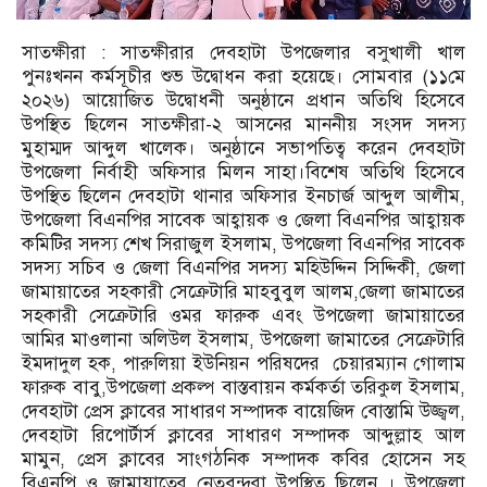
সাতক্ষীরা : সাতক্ষীরার দেবহাটা উপজেলার বসুখালী খাল
পুনঃখনন কর্মসূচীর শুভ উদ্বোধন করা হয়েছে। সোমবার (১১মে
২০২৬) আয়োজিত উদ্বোধনী অনুষ্ঠানে প্রধান অতিথি হিসেবে
উপস্থিত ছিলেন সাতক্ষীরা-২ আসনের মাননীয় সংসদ সদস্য
মুহাম্মদ আব্দুল খালেক। অনুষ্ঠানে সভাপতিত্ব করেন দেবহাটা
উপজেলা নির্বাহী অফিসার মিলন সাহা।বিশেষ অতিথি হিসেবে
উপস্থিত ছিলেন দেবহাটা থানার অফিসার ইনচার্জ আব্দুল আলীম,
উপজেলা বিএনপির সাবেক আহ্বায়ক ও জেলা বিএনপির আহ্বায়ক
কমিটির সদস্য শেখ সিরাজুল ইসলাম, উপজেলা বিএনপির সাবেক
সদস্য সচিব ও জেলা বিএনপির সদস্য মহিউদ্দিন সিদ্দিকী, জেলা
জামায়াতের সহকারী সেক্রেটারি মাহবুবুল আলম,জেলা জামাতের
সহকারী সেক্রেটারি ওমর ফারুক এবং উপজেলা জামায়াতের
আমির মাওলানা অলিউল ইসলাম, উপজেলা জামাতের সেক্রেটারি
ইমদাদুল হক, পারুলিয়া ইউনিয়ন পরিষদের চেয়ারম্যান গোলাম
ফারুক বাবু,উপজেলা প্রকল্প বাস্তবায়ন কর্মকর্তা তরিকুল ইসলাম,
দেবহাটা প্রেস ক্লাবের সাধারণ সম্পাদক বায়েজিদ বোস্তামি উজ্জ্বল,
দেবহাটা রিপোর্টার্স ক্লাবের সাধারণ সম্পাদক আব্দুল্লাহ আল
মামুন, প্রেস ক্লাবের সাংগঠনিক সম্পাদক কবির হোসেন সহ
বিএনপি ও জামায়াতের নেতৃবৃন্দরা উপস্থিত ছিলেন । উপজেলা