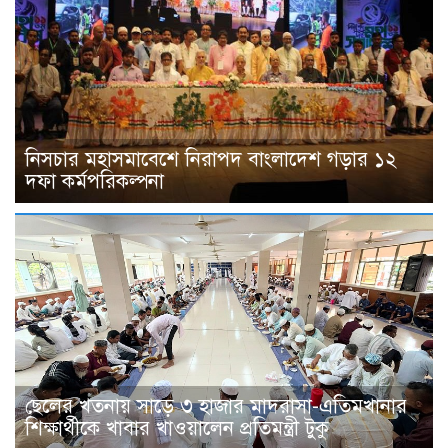
নিসচার মহাসমাবেশে নিরাপদ বাংলাদেশ গড়ার ১২
দফা কর্মপরিকল্পনা
ছেলের খতনায় সাড়ে ৩ হাজার মাদরাসা-এতিমখানার
শিক্ষার্থীকে খাবার খাওয়ালেন প্রতিমন্ত্রী টুকু