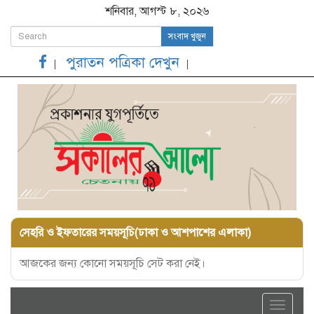
শনিবার, আগস্ট ৮, ২০২৬
সংবাদ খুজুন
পুরাতন পত্রিকা দেখুন
সেহরি ও ইফতারের সময়সূচি(ঢাকা ও আশপাশের এলাকা)
আজকের জন্য কোনো সময়সূচি সেট করা নেই।
Toggle