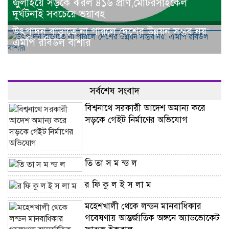
জুলাইয়ে সড়কে ঝরল ৪১৬ প্রাণ,মোটরসাইকেল
দুর্ঘটনাই সবচেয়ে ভয়াবহ
উৎপাদন বাড়াতে না পারলে দেশের উন্নয়ন সম্ভব নয়:
এমপি রবিউল বাশার
সর্বশেষ সংবাদ
বিশ্বনাথে সরকারী আদেশ অমান্য করে
সড়কে গেইট নির্মাণের অভিযোগ
তি তা স ম ন্ড ল
র ফি কু ল ই স লা ম
মহেশখালী থেকে লন্ডন মানবাধিকার
গবেষণায় আন্তর্জাতিক অঙ্গনে অ্যাডভোকেট