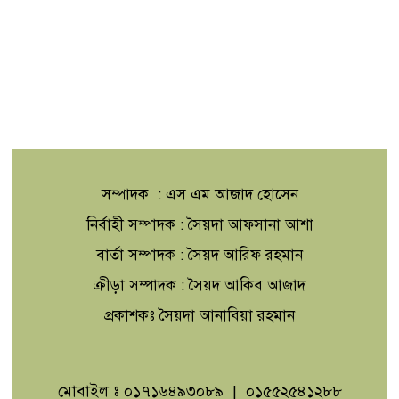
সম্পাদক : এস এম আজাদ হোসেন
নির্বাহী সম্পাদক : সৈয়দা আফসানা আশা
বার্তা সম্পাদক : সৈয়দ আরিফ রহমান
ক্রীড়া সম্পাদক : সৈয়দ আকিব আজাদ
প্রকাশকঃ সৈয়দা আনাবিয়া রহমান
মোবাইল ঃ ০১৭১৬৪৯৩০৮৯ | ০১৫৫২৫৪১২৮৮