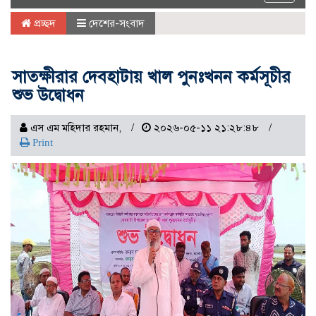
navigat
প্রচ্ছদ
দেশের-সংবাদ
সাতক্ষীরার দেবহাটায় খাল পুনঃখনন কর্মসূচীর
শুভ উদ্বোধন
এস এম মহিদার রহমান,
২০২৬-০৫-১১ ২১:২৮:৪৮
Print