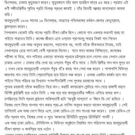
ডিসেম্বর, ঢাকায় মৃত্যুবরণ করেন। মৃত্যুকালে তাঁর বয়স হয়েছিল মাত্র ৫৪ বছর। প্রয়াত এই
গুণী সঙ্গীতশিল্পীর স্মৃতির প্রতি বিনম্র শ্রদ্ধা জানাই । তাঁর বিদেহী আত্মার মাগফেরাত কামনা
করি।
মাহমুদুন্নবী ১৯৩৬ সালের ১৬ ডিসেম্বর, ভারতের পশ্চিমবঙ্গের বর্ধমান জেলার কেতুগ্রামে,
জন্মগ্রহন করেন।
শৈশবকাল থেকেই তাঁর গানের প্রতি ভীষণ ঝোঁক ছিল। কোনো গান একবার শুনলেই হুবহু তা
গাইতে পারতেন তিনি। কলেজ জীবনে এসে ওস্তাদ প্রাণবন্ধু সাহার নিকট গান শিখেন
মাহমুদুন্নবী এক সময় অনুভব করলেন, পড়াশোনা নয়, গানই তাঁকে ভীষণভাবে টানছে, তাই
লেখাপড়ার চেয়ে গান'কেই বেশী প্রাধান্য দিলেন। গানে মগ্ন থাকার নিম্মিত্তে, কলেজের
পরীক্ষা না দিয়ে, গান গাইবার একান্ত বাসনায় প্রথমে চট্টগ্রাম চলে গেলেন এবং সেখান থেকে
ঢাকায় এলেন । ঢাকায় তাঁর দেখা হয় ওস্তাদ গঁফুর খাঁ'র সাথে । তিনি শিল্পীর গান শুনে মুগ্ধ হন
। তখন থেকে মাহমুদুন্নবী ওস্তাদ গঁফুর খাঁ'র কাছে গান শেখা শুরু করেন । পাশাপাশি বিভিন্ন
জায়গায় গান গেয়ে তিনি শ্রোতাপ্রিয় হয়ে উঠতে শুরু করেন । এসময় একদিন কার্জন হলে গান
গাইতে গিয়ে পরিচয় হয় বিখ্যাত গণসংগীতশিল্পী শেখ লুৎফর রহমানের সাথে ।
লুৎফর রহমানই তাঁকে করাচীতে নিয়ে যান। করাচী কালচারাল সেন্টারে গান গেয়ে বাঙ্গালী মহলে
বিশিষ্ট কন্ঠশিল্পী হয়ে ওঠেন তিনি । শুরু হয়ে যায় মাহমুদুন্নবীর সঙ্গীতে এগিয়ে যাবার ধাপ।
চলচ্চিত্রে তিনি প্রথম কন্ঠদেন পাকিস্তানী ছবি 'আধুরী দাস্তান' ও ‘জিনে ভি দো’ ছবিতে ।
নিজের দেশে ফিরে বাংলায় গান করার প্রচণ্ড তাগিদ অনূভব করতে থাকেন মাহমুদুন্নবী । সেই
তাগিদেই এক সময় দেশে ফিরে এসে, ঢাকা রেডিও-তে গান গাওয়া শুরু করেন। ঢাকা রেডিও-তে
তাঁর প্রথম গান, নিজের লেখা ও সুরে ‘কাকনের ঠিনিঠিনি নূপূরের রিনিঝিনি’ গানটি ।
এক সময় ঢাকা রেডিও, টেলিভিশন ও বিভিন্ন অনুষ্ঠানে নিয়মিত গান পরিবেশন করে মাহমুদুন্নবী
ভীষণ ব্যস্ত ও জনপ্রিয় হয়ে ওঠেন ।
এরপরে ঢাকার চলচ্চিত্রে নেপথ্য কন্ঠশিল্পী হিসেবে গান গাওয়া শুরু করেন তিনি। মাহমুদুন্নবী