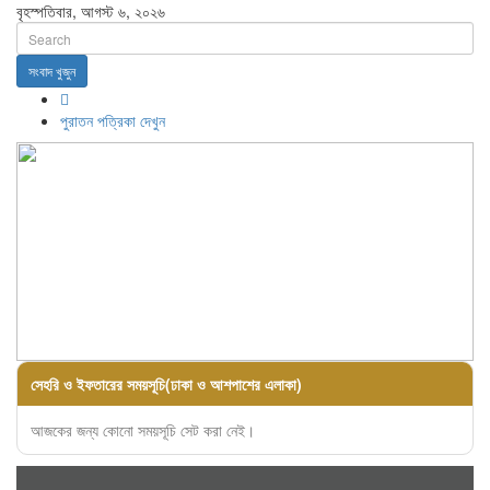
বৃহস্পতিবার, আগস্ট ৬, ২০২৬
সংবাদ খুজুন
পুরাতন পত্রিকা দেখুন
সেহরি ও ইফতারের সময়সূচি(ঢাকা ও আশপাশের এলাকা)
আজকের জন্য কোনো সময়সূচি সেট করা নেই।