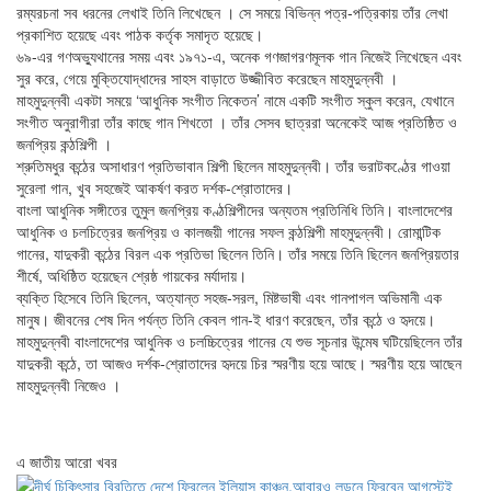
রম্যরচনা সব ধরনের লেখাই তিনি লিখেছেন । সে সময়ে বিভিন্ন পত্র-পত্রিকায় তাঁর লেখা
প্রকাশিত হয়েছে এবং পাঠক কর্তৃক সমাদৃত হয়েছে।
৬৯-এর গণঅভ্যুথানের সময় এবং ১৯৭১-এ, অনেক গণজাগরণমূলক গান নিজেই লিখেছেন এবং
সুর করে, গেয়ে মুক্তিযোদ্ধাদের সাহস বাড়াতে উজ্জীবিত করেছেন মাহমুদুন্নবী ।
মাহমুদুন্নবী একটা সময়ে ‘আধুনিক সংগীত নিকেতন’ নামে একটি সংগীত স্কুল করেন, যেখানে
সংগীত অনুরাগীরা তাঁর কাছে গান শিখতো । তাঁর সেসব ছাত্ররা অনেকেই আজ প্রতিষ্ঠিত ও
জনপ্রিয় কন্ঠশিল্পী ।
শ্রুতিমধুর কন্ঠের অসাধারণ প্রতিভাবান শিল্পী ছিলেন মাহমুদুন্নবী। তাঁর ভরাটকণ্ঠের গাওয়া
সুরেলা গান, খুব সহজেই আকর্ষণ করত দর্শক-শ্রোতাদের।
বাংলা আধুনিক সঙ্গীতের তুমুল জনপ্রিয় কণ্ঠশিল্পীদের অন্যতম প্রতিনিধি তিনি। বাংলাদেশের
আধুনিক ও চলচিত্রের জনপ্রিয় ও কালজয়ী গানের সফল কন্ঠশিল্পী মাহমুদুন্নবী। রোমান্টিক
গানের, যাদুকরী কন্ঠের বিরল এক প্রতিভা ছিলেন তিনি। তাঁর সময়ে তিনি ছিলেন জনপ্রিয়তার
শীর্ষে, অধিষ্ঠিত হয়েছেন শ্রেষ্ঠ গায়কের মর্যাদায়।
ব্যক্তি হিসেবে তিনি ছিলেন, অত্যান্ত সহজ-সরল, মিষ্টভাষী এবং গানপাগল অভিমানী এক
মানুষ। জীবনের শেষ দিন পর্যন্ত তিনি কেবল গান-ই ধারণ করেছেন, তাঁর কন্ঠে ও হৃদয়ে।
মাহমুদুন্নবী বাংলাদেশের আধুনিক ও চলচ্চিত্রের গানের যে শুভ সূচনার উন্মেষ ঘটিয়েছিলেন তাঁর
যাদুকরী কন্ঠে, তা আজও দর্শক-শ্রোতাদের হৃদয়ে চির স্মরণীয় হয়ে আছে। স্মরণীয় হয়ে আছেন
মাহমুদুন্নবী নিজেও ।
এ জাতীয় আরো খবর