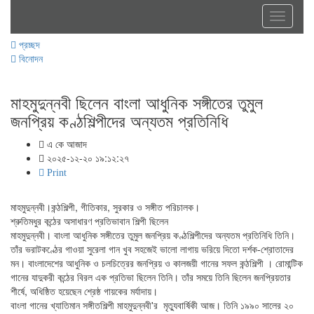
Toggle
navigati
প্রচ্ছদ
বিনোদন
মাহমুদুন্নবী ছিলেন বাংলা আধুনিক সঙ্গীতের তুমুল
জনপ্রিয় কণ্ঠশিল্পীদের অন্যতম প্রতিনিধি
এ কে আজাদ
২০২৫-১২-২০ ১৯:১২:২৭
Print
মাহমুদুন্নবী।কন্ঠশিল্পী, গীতিকার, সুরকার ও সঙ্গীত পরিচালক।
শ্রুতিমধুর কন্ঠের অসাধারণ প্রতিভাবান শিল্পী ছিলেন
মাহমুদুন্নবী। বাংলা আধুনিক সঙ্গীতের তুমুল জনপ্রিয় কণ্ঠশিল্পীদের অন্যতম প্রতিনিধি তিনি।
তাঁর ভরাটকণ্ঠের গাওয়া সুরেলা গান খুব সহজেই ভালো লাগায় ভরিয়ে দিতো দর্শক-শ্রোতাদের
মন। বাংলাদেশের আধুনিক ও চলচিত্রের জনপ্রিয় ও কালজয়ী গানের সফল কন্ঠশিল্পী । রোমান্টিক
গানের যাদুকরী কন্ঠের বিরল এক প্রতিভা ছিলেন তিনি। তাঁর সময়ে তিনি ছিলেন জনপ্রিয়তার
শীর্ষে, অধিষ্ঠিত হয়েছেন শ্রেষ্ঠ গায়কের মর্যাদায়।
বাংলা গানের খ্যাতিমান সঙ্গীতশিল্পী মাহমুদুন্নবী'র মৃত্যুবার্ষিকী আজ। তিনি ১৯৯০ সালের ২০