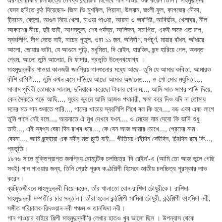
যেসব ছবিতে কন্ঠ দিয়েছেন- জিনা ভি মুশকিল, পিয়াসা, উলঝন, জংলী ফুল, কাগজের নৌকা,
হীরামন, বেহুলা, আগুন নিয়ে খেলা, চাওয়া পাওয়া, আয়না ও অবশিষ্ট, আবির্ভাব, খেলাঘর, নীল
আকাশের নীচে, দুই ভাই, আগন্তুক, শেষ পর্যন্ত, আলিঙ্গন, সমাপ্তি, একই অঙ্গে এত রূপ,
স্বরলিপি, দীপ নেভে নাই, নাচের পুতুল, ওরা ১১ জন, অনির্বাণ, দর্পচূর্ণ, মায়ার বাঁধন, আঁধারে
আলো, জোয়ার ভাটা, যে আগুনে পুড়ি, মধুমিতা, দি রেইন, হারজিৎ, ছন্দ হারিয়ে গেল, অনন্ত
প্রেম, আলো তুমি আলেয়া, দি ফাদার, প্রভৃতি উল্লেখযোগ্য ।
মাহমুদুন্নবীর গাওয়া কালজয়ী জনপ্রিয় গানগুলোর মধ্যে আছে- তুমি যে আমার কবিতা, আমারও
বাঁশি রাগিণী..., তুমি কখন এসে দাঁড়িয়ে আছো আমার অজান্তে..., ও গো মোর মধুমিতা...,
সালাম পৃথিবী তোমাকে সালাম, দুনিয়াকে করেছো টাকার গোলাম..., আমি সাত সাগর পাড়ি দিয়ে,
কেন সৈকতে পড়ে আছি..., সুরের ভুবনে আমি আজও পথচারী, ক্ষমা করে দিও যদি না তোমায়
মনের মত গান শুনাতে পারি..., গানের খাতায় স্বরলিপি লিখে বল কি হবে..., বড় একা একা লাগে
তুমি পাশে নেই বলে..., আয়নাতে ঐ মুখ দেখবে যখন..., ও মেয়ের নাম দেবো কি ভাবি শুধু
তাই..., এই স্বপ্ন ঘেরা দিন রাখব ধরে..., কে যেন আজ আমার চোখে..., প্রেমের নাম
বেদনা..., আমি ছন্দহারা এক নদীর মত ছুটে যাই... গীতিময় এইদিন সেইদিন, চিরদিন রবে কি...,
প্রভৃতি।
১৯৭৬ সালে মুক্তিপ্রাপ্ত জনপ্রিয় রোমান্টিক চলচ্চিত্র 'দি রেইন'-এ (আমি তো আজ ভুলে গেছি
সবই) গান গাওয়ার জন্য, তিনি শ্রেষ্ঠ পুরুষ কণ্ঠশিল্পী হিসেবে জাতীয় চলচ্চিত্র পুরস্কার লাভ
করেন।
ব্যক্তিজীবনে মাহমুদুন্নবী বিয়ে করেন, তাঁর খালাতো বোন রাশিদা চৌধুরীকে। রাশিদা-
মাহমুদুন্নবী দম্পতী'র চার সন্তান। তাঁরা হলেন কন্ঠশিল্পী সামিনা চৌধুরী, কন্ঠশিল্পী ফাহমিদা নবী,
সঙ্গীত পরিচালক রিদওয়ান নবী পঞ্চম ও তানজিদা নবী।
গান গাওয়ার বাইরে শিল্পী মাহমুদুন্নবী'র লেখার হাতও খুব ভালো ছিল । উপন্যাস থেকে