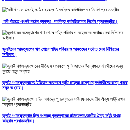
'নদী বাঁচাতে এখনই কঠোর ব্যবস্থা’-সমন্বিত কর্মপরিকল্পনার নির্দেশ প্রধানমন্ত্রীর।
জুলাইয়ের আত্মত্যাগের ঋণ শোধে শহিদ পরিবার ও আহতদের সর্বোচ্চ সেবা নিশ্চিতের
অঙ্গীকার।
জুলাই গণঅভ্যুত্থানের ইতিহাস সংরক্ষণে স্মৃতি জাদুঘর উদ্বোধন,দর্শনার্থীদের জন্য খুলছে
নতুন অধ্যায়।
জুলাই গণঅভ্যুত্থান ছিল গণতন্ত্র পুনরুদ্ধারের মাইলফলক,জাতীয় ঐক্য অটুট রাখার
আহ্বান প্রধানমন্ত্রীর।