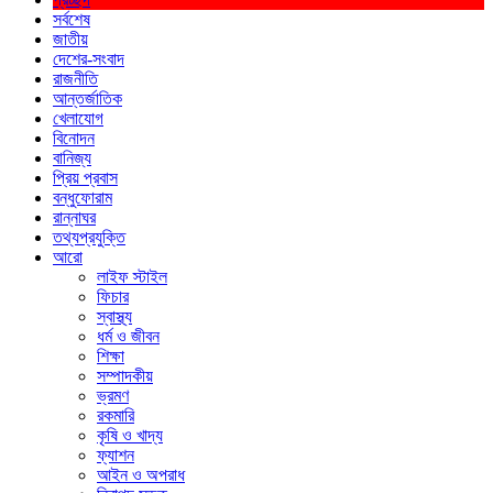
সর্বশেষ
জাতীয়
দেশের-সংবাদ
রাজনীতি
আন্তর্জাতিক
খেলাযোগ
বিনোদন
বানিজ্য
প্রিয় প্রবাস
বন্ধুফোরাম
রান্নাঘর
তথ্যপ্রযুক্তি
আরো
লাইফ স্টাইল
ফিচার
স্বাস্থ্য
ধর্ম ও জীবন
শিক্ষা
সম্পাদকীয়
ভ্রমণ
রকমারি
কৃষি ও খাদ্য
ফ্যাশন
আইন ও অপরাধ