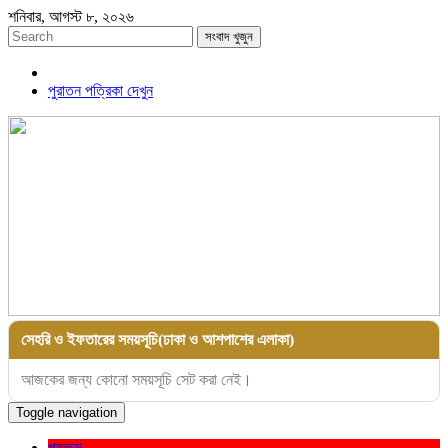
শনিবার, আগস্ট ৮, ২০২৬
সংবাদ খুজুন
পুরাতন পত্রিকা দেখুন
সেহরি ও ইফতারের সময়সূচি(ঢাকা ও আশপাশের এলাকা)
আজকের জন্য কোনো সময়সূচি সেট করা নেই।
Toggle navigation
প্রচ্ছদ