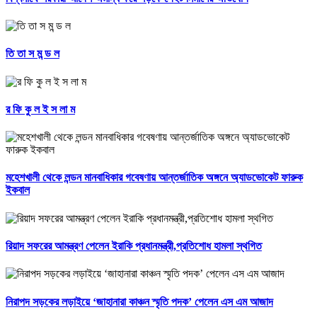
তি তা স ম ন্ড ল
র ফি কু ল ই স লা ম
মহেশখালী থেকে লন্ডন মানবাধিকার গবেষণায় আন্তর্জাতিক অঙ্গনে অ্যাডভোকেট ফারুক
ইকবাল
রিয়াদ সফরের আমন্ত্রণ পেলেন ইরাকি প্রধানমন্ত্রী,প্রতিশোধ হামলা স্থগিত
নিরাপদ সড়কের লড়াইয়ে ‘জাহানারা কাঞ্চন স্মৃতি পদক’ পেলেন এস এম আজাদ