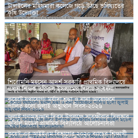
টাঙ্গাইলের মহিষমারা কলেজে গড়ে উঠছে ভবিষ্যতের
কৃষি উদ্যোক্তা
শিরোমনি মহসেন আদর্শ সরকারি প্রাথমিক বিদ্যালয়ে
প্রধান শিক্ষক তরিকুল ইসলামের বিদায় সংবর্ধনা
কুয়েটে যথাযোগ্য মর্যাদা,শ্রদ্ধা ও নানা আয়োজনে
পালিত হলো জুলাই অভ্যুত্থান দিবস-২০২৬
জুলাই গণঅভ্যু্ত্থান দিবস উপলক্ষে সাতক্ষীরার সিলভার
জুবিলি মডেল প্রাথমিক বিদ্যালয়ে আলোচনাসভা
কুয়েট-এর আইইএম বিভাগের ২০২০ ব্যাচের শিক্ষার্থী