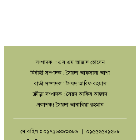
সম্পাদক : এস এম আজাদ হোসেন
নির্বাহী সম্পাদক : সৈয়দা আফসানা আশা
বার্তা সম্পাদক : সৈয়দ আরিফ রহমান
ক্রীড়া সম্পাদক : সৈয়দ আকিব আজাদ
প্রকাশকঃ সৈয়দা আনাবিয়া রহমান
মোবাইল ঃ ০১৭১৬৪৯৩০৮৯ | ০১৫৫২৫৪১২৮৮