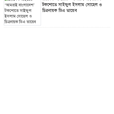
টকশোতে সাইফুল ইসলাম সোহেল ও
চিত্রনায়ক ডিএ তায়েব
ছেলের খতনায় সাড়ে ৩ হাজার মাদরাসা-
এতিমখানার শিক্ষার্থীকে খাবার খাওয়ালেন
প্রতিমন্ত্রী টুকু
সাংবাদিকতা পেশার অস্তিত্ব রক্ষায়
অবিলম্বে গণমাধ্যম কমিশন গঠন করুন ‎
রোমে শান্তি আলোচনা চলাকালেই দক্ষিণ
লেবাননে নতুন হামলা,নিহত দুই
ইসরাইলি সেনা