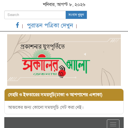
শনিবার, আগস্ট ৮, ২০২৬
সংবাদ খুজুন
পুরাতন পত্রিকা দেখুন
সেহরি ও ইফতারের সময়সূচি(ঢাকা ও আশপাশের এলাকা)
আজকের জন্য কোনো সময়সূচি সেট করা নেই।
Toggle