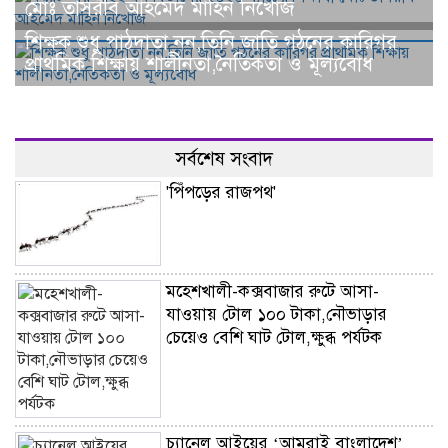
মোঃ তাসরীব আহমেদ মাহিন নিখোঁজ
শিক্ষক শুধু পাঠদাতা নন,তিনি জাতি গঠনের কারিগর
প্রাথমিক শিক্ষায় শালীনতা,নৈতিকতা ও মূল্যবোধ
সর্বশেষ সংবাদ
'পিঁপড়ের রাজপথ'
মহেশখালী-কক্সবাজার রুটে আসা-
যাওয়ায় টোল ১০০ টাকা,নৌভাড়ার
চেয়েও বেশি ঘাট টোল,ক্ষুব্ধ পর্যটক
চ্যানেল আইয়ের ‘আমরাই বাংলাদেশ’