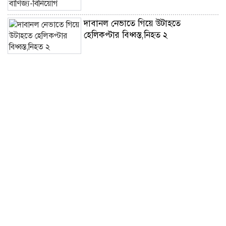
দাবানল নেভাতে গিয়ে উটাহতে
হেলিকপ্টার বিধ্বস্ত,নিহত ২
মাতারবাড়ীতে প্রধানমন্ত্রী,উন্নয়ন ঘিরে
স্থানীয়দের নতুন প্রত্যাশা
মালয়েশিয়া সিরিজে বাংলাদেশ অনূর্ধ্ব-২৩
দলে আলীন অধিনায়ক
বাইডেনের ক্যান্সার আরও
ছড়িয়েছে,জানালেন ছেলে হান্টার
অবসরপ্রাপ্তদের বন্ধন আরও দৃঢ় করার