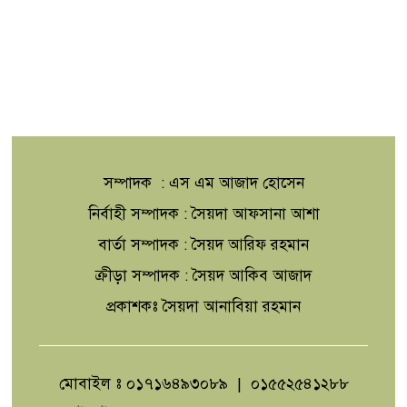
সম্পাদক : এস এম আজাদ হোসেন
নির্বাহী সম্পাদক : সৈয়দা আফসানা আশা
বার্তা সম্পাদক : সৈয়দ আরিফ রহমান
ক্রীড়া সম্পাদক : সৈয়দ আকিব আজাদ
প্রকাশকঃ সৈয়দা আনাবিয়া রহমান
মোবাইল ঃ ০১৭১৬৪৯৩০৮৯ | ০১৫৫২৫৪১২৮৮