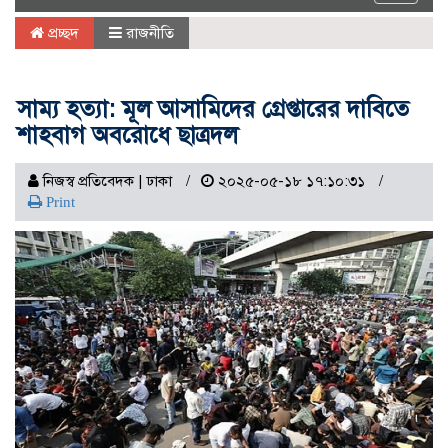
navigat
প্রচ্ছদ
রাজনীতি
সাম্য হত্যা: মূল আসামিদের গ্রেপ্তারের দাবিতে
শাহবাগ অবরোধে ছাত্রদল
নিজস্ব প্রতিবেদক | ঢাকা
২০২৫-০৫-১৮ ১৭:১০:৩১
Print