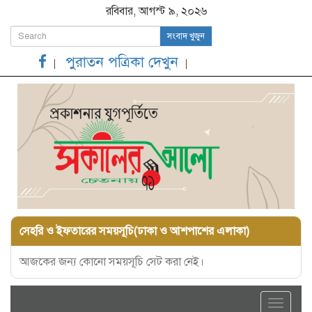
রবিবার, আগস্ট ৯, ২০২৬
সংবাদ খুজুন
পুরাতন পত্রিকা দেখুন
সেহরি ও ইফতারের সময়সূচি(ঢাকা ও আশপাশের এলাকা)
আজকের জন্য কোনো সময়সূচি সেট করা নেই।
Toggle