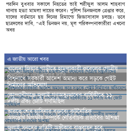
পরদিন বুধবার সকালে নিহতের ভাই শরীফুল আলম শাহবাগ
থানায় হত্যা মামলা দায়ের করেন। পুলিশ তিনজনকে গ্রেপ্তার করে,
যাদের বর্তমানে ছয় দিনের রিমান্ডে জিজ্ঞাসাবাদ চলছে। তবে
ছাত্রদলের দাবি, “এই তিনজন নয়, মূল পরিকল্পনাকারীরা এখনো
অধর
এ জাতীয় আরো খবর
খালেদা জিয়ার গাড়ীতে হামলাকারী রুবেলের গোত্রীয়
সন্ত্রাসীদের গ্রেফতারের দাবি
বিশ্বনাথে সরকারী আদেশ অমান্য করে সড়কে গেইট
নির্মাণের অভিযোগ
কোম্পানীগঞ্জে জুলাই গণঅভ্যুত্থানের বার্ষিকীতে ১১
দলীয় ঐক্য জোট গণমিছিল
ভারতে শেখ হাসিনার বক্তব্যে কূটনৈতিক
অসন্তোষ,দ্বিপক্ষীয় সম্পর্কে নেতিবাচক প্রভাবের আশঙ্কা
জুলাই সনদের প্রতিটি অঙ্গীকার বাস্তবায়ন হবে,