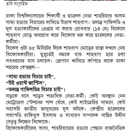
ছবি সংগৃহিত
ঢাকা বিশ্ববিদ্যালয়ের শিক্ষার্থী ও ছাত্রদল নেতা শাহরিয়ার আলম
সাম্য হত্যার বিচারের দাবিতে উত্তাল শাহবাগ। তদন্তে গাফিলতি ও
মূল হত্যাকারীদের গ্রেপ্তার না করায় রোববার (১৩ মে) বিকেলে
শাহবাগ মোড় অবরোধ করে বিক্ষোভ শুরু করে ছাত্রদলের নেতা-
কর্মীরা।
বিকেল ৩টা ৪৫ মিনিটের দিকে শাহবাগ মোড়ের রাস্তা দখলে নেয়
বিক্ষোভকারীরা। মুহূর্তেই থমকে যায় শাহবাগ হয়ে চলা
সবধরনের যান চলাচল। স্লোগান ধ্বনিতে কাঁপতে থাকে ঢাকা
শহরের কেন্দ্রস্থল—
“সাম্য হত্যার বিচার চাই”,
“উই ওয়ান্ট জাস্টিস”,
“তদন্তে গাফিলতির বিচার চাই”।
সড়কে বসে পড়েন শতাধিক নেতা-কর্মী। কেউ অবস্থান নেন
মেট্রোরেল স্টেশনের পাশ ঘেঁষে, কেউ লাইব্রেরির সামনে, কেউ
সরাসরি জাতীয় জাদুঘরের মূল ফটকে। কেন্দ্রীয় ছাত্রদলের
সভাপতি রাকিবুল ইসলাম ও সাধারণ সম্পাদক নাছির উদ্দীন
নেতৃত্ব দিচ্ছেন বিক্ষোভে।
বিক্ষোভকারীদের ভাষ্য, শাহরিয়ারের হত্যার পেছনে রাজনৈতিক