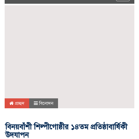
navigat
প্রচ্ছদ
বিনোদন
বিনয়বাঁশী শিল্পীগোষ্ঠীর ১৪তম প্রতিষ্ঠাবার্ষিকী
উদযাপন