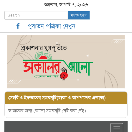
শুক্রবার, আগস্ট ৭, ২০২৬
সংবাদ খুজুন
পুরাতন পত্রিকা দেখুন
সেহরি ও ইফতারের সময়সূচি(ঢাকা ও আশপাশের এলাকা)
আজকের জন্য কোনো সময়সূচি সেট করা নেই।
Toggle