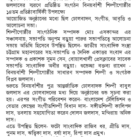
জলদাসের স্মরণে প্রতিষ্ঠিত সংগঠন বিনয়বাঁশী শিল্পীগোষ্ঠীর
১৪তম প্রতিষ্ঠাবার্ষিকী উপলক্ষ্যে
আয়োজিত অনুষ্ঠানের মধ্যে ছিল ঢোলবাদন, সংগীত, আবৃত্তি ও
আলোচনা সভা।
শিল্পীগোষ্ঠীর সাংগঠনিক সম্পাদক মোঃ এসকান্দর এর
সঞ্চালনায়, সভাপতি অনুপম বড়ুয়া পারুর সভাপতিত্বে আলোচনা
সভায় অতিথি হিসেবে উপস্থিত ছিলেন- জাতীয় সাংবাদিক সংস্থা
চট্টগ্রাম মহানগরের সহ-সভাপতি ও দৈনিক একাত্তর সংবাদ এর
সম্পাদক ও প্রকাশক সুমন সেন, বোয়ালখালী প্রেসক্লাবের সাবেক
সভাপতি সাংবাদিক অধীর বড়ুয়া। শুভেচ্ছা বক্তব্য রাখেন -
বিনয়বাঁশী শিল্পীগোষ্ঠীর সাধারণ সম্পাদক শিল্পী ও সংগঠক
বিপ্লব জলদাস।
শুরুতে বিনয়বাঁশীর পুত্র আন্তর্জাতিক ঢোলবাদক শিল্পী বাবুল
জলদাস এর ঢোলবাদনের মধ্য দিয়ে অনুষ্ঠানের শুভ সূচনা করা
হয়। এরপর সংগীত পরিবেশন করেন- বাংলাদেশ টেলিভিশন ও
বেতার কেন্দ্রের সংগীতশিল্পী বিধান দাস- সঙ্গীতশিল্পী কালিপদ
দাস, তবলায় সহযোগিতা করেন দোলন জলদাস, মন্দিরায় অনিক
দাস।
এতে উপস্থিত ছিলেন- ফটো সাংবাদিক রাজিব ধর, প্রীতি দাস,
পুনম দাস, ঋত্বিকা দাস, বর্ষা দাস, রিপা দাস প্রমুখ।