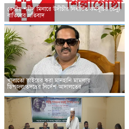
কেন্দ্রীয় শহীদ মিনারে উদীচীর নির্ধারিত কর্মসূচির ভেন্যু
বাতিলের প্রতিবাদ
খালাতো ভাইয়ের করা মানহানি মামলায়
ডিপজল,তদন্তের নির্দেশ আদালতের