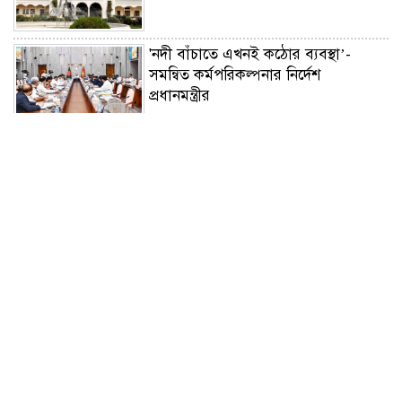
'নদী বাঁচাতে এখনই কঠোর ব্যবস্থা’-
সমন্বিত কর্মপরিকল্পনার নির্দেশ
প্রধানমন্ত্রীর
জুলাইয়ে সড়কে ঝরল ৪১৬
প্রাণ,মোটরসাইকেল দুর্ঘটনাই সবচেয়ে
ভয়াবহ
টাঙ্গাইলের মহিষমারা কলেজে গড়ে উঠছে
ভবিষ্যতের কৃষি উদ্যোক্তা
'এক মুঠো মাটির বিস্ময়'