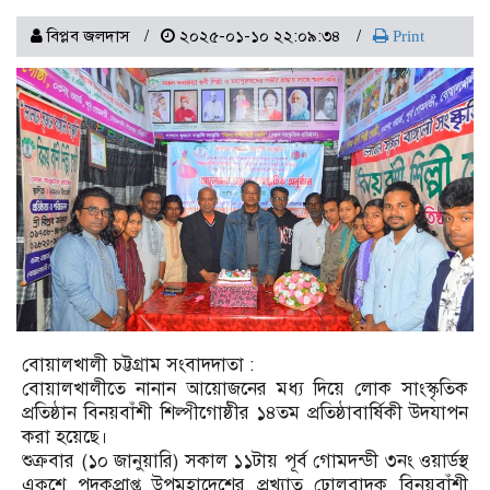
বিপ্লব জলদাস
২০২৫-০১-১০ ২২:০৯:৩৪
Print
বোয়ালখালী চট্টগ্রাম সংবাদদাতা :
বোয়ালখালীতে নানান আয়োজনের মধ্য দিয়ে লোক সাংস্কৃতিক
প্রতিষ্ঠান বিনয়বাঁশী শিল্পীগোষ্ঠীর ১৪তম প্রতিষ্ঠাবার্ষিকী উদযাপন
করা হয়েছে।
শুক্রবার (১০ জানুয়ারি) সকাল ১১টায় পূর্ব গোমদন্ডী ৩নং ওয়ার্ডস্থ
একুশে পদকপ্রাপ্ত উপমহাদেশের প্রখ্যাত ঢোলবাদক বিনয়বাঁশী