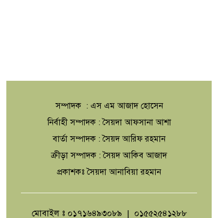
সম্পাদক : এস এম আজাদ হোসেন
নির্বাহী সম্পাদক : সৈয়দা আফসানা আশা
বার্তা সম্পাদক : সৈয়দ আরিফ রহমান
ক্রীড়া সম্পাদক : সৈয়দ আকিব আজাদ
প্রকাশকঃ সৈয়দা আনাবিয়া রহমান
মোবাইল ঃ ০১৭১৬৪৯৩০৮৯ | ০১৫৫২৫৪১২৮৮