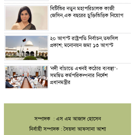
বিটিভির নতুন মহাপরিচালক কাজী
জেসিন,এক বছরের চুক্তিভিত্তিক নিয়োগ
২০ আগস্ট রাষ্ট্রপতি নির্বাচন,তফসিল
প্রকাশ; মনোনয়ন জমা ১৩ আগস্ট
'নদী বাঁচাতে এখনই কঠোর ব্যবস্থা’-
সমন্বিত কর্মপরিকল্পনার নির্দেশ
প্রধানমন্ত্রীর
জুলাইয়ে সড়কে ঝরল ৪১৬
প্রাণ,মোটরসাইকেল দুর্ঘটনাই সবচেয়ে
ভয়াবহ
সম্পাদক : এস এম আজাদ হোসেন
টাঙ্গাইলের মহিষমারা কলেজে গড়ে উঠছে
নির্বাহী সম্পাদক : সৈয়দা আফসানা আশা
ভবিষ্যতের কৃষি উদ্যোক্তা