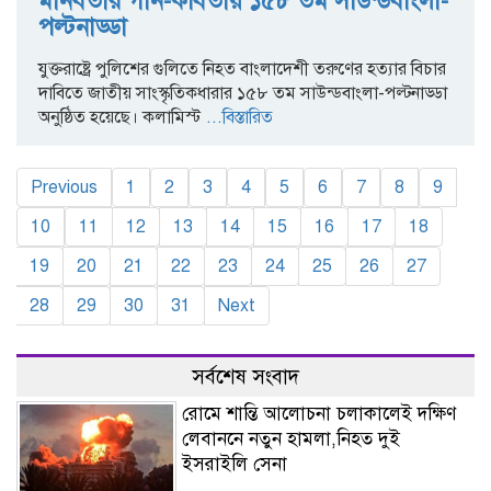
মানবতার গান-কবিতায় ১৫৮ তম সাউন্ডবাংলা-
পল্টনাড্ডা
যুক্তরাষ্ট্রে পুলিশের গুলিতে নিহত বাংলাদেশী তরুণের হত্যার বিচার
দাবিতে জাতীয় সাংস্কৃতিকধারার ১৫৮ তম সাউন্ডবাংলা-পল্টনাড্ডা
অনুষ্ঠিত হয়েছে। কলামিস্ট
...বিস্তারিত
Previous
1
2
3
4
5
6
7
8
9
10
11
12
13
14
15
16
17
18
19
20
21
22
23
24
25
26
27
28
29
30
31
Next
সর্বশেষ সংবাদ
রোমে শান্তি আলোচনা চলাকালেই দক্ষিণ
লেবাননে নতুন হামলা,নিহত দুই
ইসরাইলি সেনা