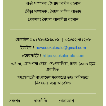
বার্তা সম্পাদক : সৈয়দ আরিফ রহমান
ক্রীড়া সম্পাদক : সৈয়দ আকিব আজাদ
'এক মুঠো মাটির বিস্ময়'
প্রকাশকঃ সৈয়দা আনাবিয়া রহমান
মোবাইল ঃ ০১৭১৬৪৯৩০৮৯ | ০১৫৫২৫৪১২৮৮
উৎপাদন বাড়াতে না পারলে দেশের উন্নয়ন
সম্ভব নয়: এমপি রবিউল বাশার
ইমেইল ঃ
newssokaleralo@gmail.com
ওয়েবসাইট ঃ
https://sokaler-alo.com
৮/৪-এ, তোপখানা রোড, সেগুনবাগিচা, ঢাকা-১০০০ হতে
শিরোমনি মহসেন আদর্শ সরকারি প্রাথমিক
প্রকাশিত
বিদ্যালয়ে প্রধান শিক্ষক তরিকুল ইসলামের
বিদায় সংবর্ধনা
গণপ্রজাতন্ত্রী বাংলাদেশ সরকারের তথ্য অধিদপ্তরে
নিবন্ধনের জন্য আবেদিত
নাচোলে ট্রেনে কাটা পড়ে যুবকের মৃত্যু
সর্বশেষ
রাজনীতি
খেলাযোগ