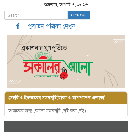
শুক্রবার, আগস্ট ৭, ২০২৬
সংবাদ খুজুন
পুরাতন পত্রিকা দেখুন
সেহরি ও ইফতারের সময়সূচি(ঢাকা ও আশপাশের এলাকা)
আজকের জন্য কোনো সময়সূচি সেট করা নেই।