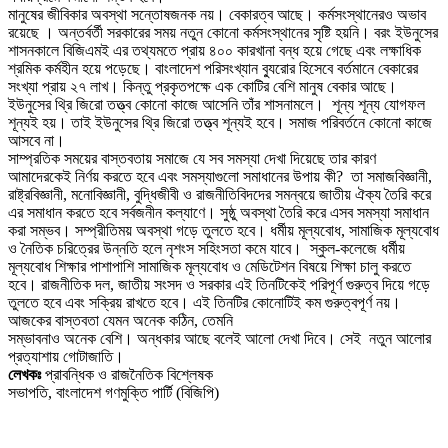
মানুষের জীবিকার অবস্থা সন্তোষজনক নয়। বেকারত্ব আছে। কর্মসংস্থানেরও অভাব
রয়েছে । অন্তর্বর্তী সরকারের সময় নতুন কোনো কর্মসংস্থানের সৃষ্টি হয়নি। বরং ইউনুসের
শাসনকালে বিজিএমই এর তথ্যমতে প্রায় ৪০০ কারখানা বন্ধ হয়ে গেছে এবং লক্ষাধিক
শ্রমিক কর্মহীন হয়ে পড়েছে। বাংলাদেশ পরিসংখ্যান ব্যুরোর হিসেবে বর্তমানে বেকারের
সংখ্যা প্রায় ২৭ লাখ। কিন্তু প্রকৃতপক্ষে এক কোটির বেশি মানুষ বেকার আছে।
ইউনুসের থ্রি জিরো তত্ত্ব কোনো কাজে আসেনি তাঁর শাসনামলে। শূন্য শূন্য যোগফল
শূন্যই হয়। তাই ইউনুসের থ্রি জিরো তত্ত্ব শূন্যই হবে। সমাজ পরিবর্তনে কোনো কাজে
আসবে না।
সাম্প্রতিক সময়ের বাস্তবতায় সমাজে যে সব সমস্যা দেখা দিয়েছে তার কারণ
আমাদেরকেই নির্ণয় করতে হবে এবং সমস্যাগুলো সমাধানের উপায় কী? তা সমাজবিজ্ঞানী,
রাষ্ট্রবিজ্ঞানী, মনোবিজ্ঞানী, বুদ্ধিজীবী ও রাজনীতিবিদদের সমন্বয়ে জাতীয় ঐক্য তৈরি করে
এর সমাধান করতে হবে সর্বজনীন কল্যাণে। সুষ্ঠু অবস্থা তৈরি করে এসব সমস্যা সমাধান
করা সম্ভব। সম্প্রীতিময় অবস্থা গড়ে তুলতে হবে। ধর্মীয় মূল্যবোধ, সামাজিক মূল্যবোধ
ও নৈতিক চরিত্রের উন্নতি হলে নৃশংস সহিংসতা কমে যাবে। স্কুল-কলেজে ধর্মীয়
মূল্যবোধ শিক্ষার পাশাপাশি সামাজিক মূল্যবোধ ও মেডিটেশন বিষয়ে শিক্ষা চালু করতে
হবে। রাজনীতিক দল, জাতীয় সংসদ ও সরকার এই তিনটিকেই পরিপূর্ণ গুরুত্ব দিয়ে গড়ে
তুলতে হবে এবং সক্রিয় রাখতে হবে। এই তিনটির কোনোটিই কম গুরুত্বপূর্ণ নয়।
আজকের বাস্তবতা যেমন অনেক কঠিন, তেমনি
সম্ভাবনাও অনেক বেশি। অন্ধকার আছে বলেই আলো দেখা দিবে। সেই নতুন আলোর
প্রত্যাশায় গোটাজাতি।
লেখকঃ
প্রাবন্ধিক ও রাজনৈতিক বিশ্লেষক
সভাপতি, বাংলাদেশ গণমুক্তি পার্টি (বিজিপি)