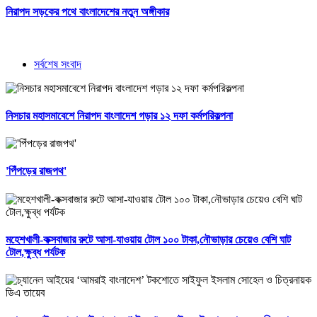
নিরাপদ সড়কের পথে বাংলাদেশের নতুন অঙ্গীকার
সর্বশেষ সংবাদ
নিসচার মহাসমাবেশে নিরাপদ বাংলাদেশ গড়ার ১২ দফা কর্মপরিকল্পনা
'পিঁপড়ের রাজপথ'
মহেশখালী-কক্সবাজার রুটে আসা-যাওয়ায় টোল ১০০ টাকা,নৌভাড়ার চেয়েও বেশি ঘাট
টোল,ক্ষুব্ধ পর্যটক