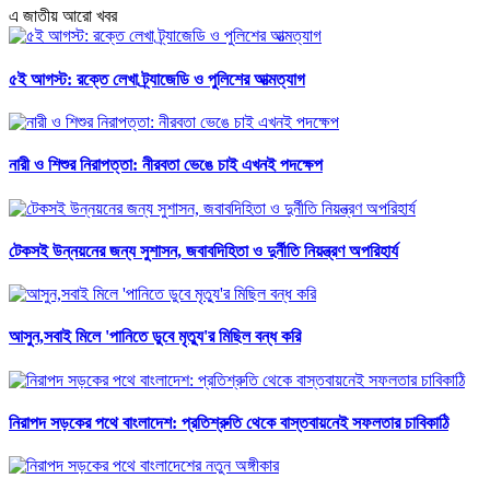
এ জাতীয় আরো খবর
৫ই আগস্ট: রক্তে লেখা ট্র্যাজেডি ও পুলিশের আত্মত্যাগ
নারী ও শিশুর নিরাপত্তা: নীরবতা ভেঙে চাই এখনই পদক্ষেপ
টেকসই উন্নয়নের জন্য সুশাসন, জবাবদিহিতা ও দুর্নীতি নিয়ন্ত্রণ অপরিহার্য
আসুন,সবাই মিলে 'পানিতে ডুবে মৃত্যু'র মিছিল বন্ধ করি
নিরাপদ সড়কের পথে বাংলাদেশ: প্রতিশ্রুতি থেকে বাস্তবায়নেই সফলতার চাবিকাঠি