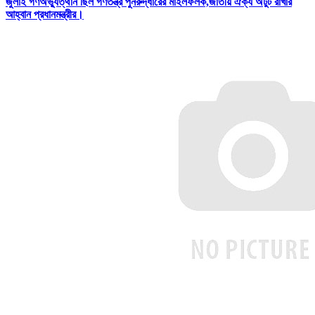
জুলাই গণঅভ্যুত্থান ছিল গণতন্ত্র পুনরুদ্ধারের মাইলফলক,জাতীয় ঐক্য অটুট রাখার
আহ্বান প্রধানমন্ত্রীর।