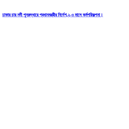
ঢাকার চার নদী পুনরুদ্ধারে প্রধানমন্ত্রীর নির্দেশ,২-৩ মাসে কর্মপরিকল্পনা।