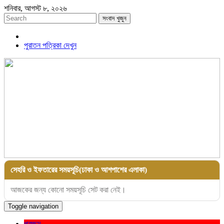
শনিবার, আগস্ট ৮, ২০২৬
সংবাদ খুজুন
পুরাতন পত্রিকা দেখুন
সেহরি ও ইফতারের সময়সূচি(ঢাকা ও আশপাশের এলাকা)
আজকের জন্য কোনো সময়সূচি সেট করা নেই।
Toggle navigation
প্রচ্ছদ