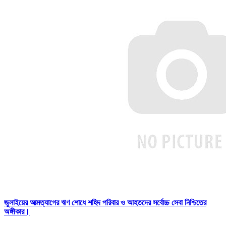
জুলাইয়ের আত্মত্যাগের ঋণ শোধে শহিদ পরিবার ও আহতদের সর্বোচ্চ সেবা নিশ্চিতের
অঙ্গীকার।