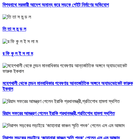
বিশ্বনাথে সরকারী আদেশ অমান্য করে সড়কে গেইট নির্মাণের অভিযোগ
তি তা স ম ন্ড ল
র ফি কু ল ই স লা ম
মহেশখালী থেকে লন্ডন মানবাধিকার গবেষণায় আন্তর্জাতিক অঙ্গনে অ্যাডভোকেট ফারুক
ইকবাল
রিয়াদ সফরের আমন্ত্রণ পেলেন ইরাকি প্রধানমন্ত্রী,প্রতিশোধ হামলা স্থগিত
নিরাপদ সড়কের লড়াইয়ে ‘জাহানারা কাঞ্চন স্মৃতি পদক’ পেলেন এস এম আজাদ