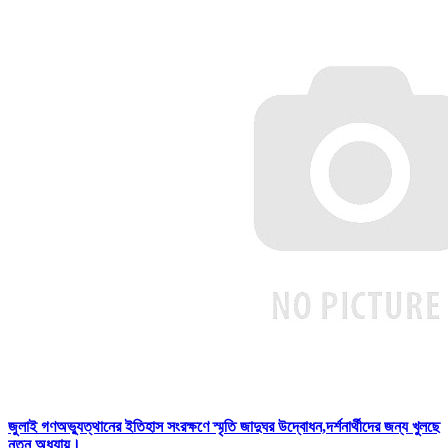
জুলাই গণঅভ্যুত্থানের ইতিহাস সংরক্ষণে স্মৃতি জাদুঘর উদ্বোধন,দর্শনার্থীদের জন্য খুলছে
নতুন অধ্যায়।