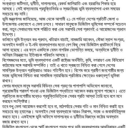
সংক্রান্ত জটিলতা, দুর্নীতি, দালালচক্র, রেকর্ড জালিয়াতি এবং হয়রানির শিকার হয়ে
আসছে। সেই বাস্তবতায় প্রযুক্তিনির্ভর ও স্বয়ংক্রিয় ভূমি ব্যবস্থাপনা এখন সময়ের
সবচেয়ে বড় দাবি।
ভূমি মন্ত্রণালয় জানিয়েছে, আজ থেকে আগামী ২১ মে পর্যন্ত দেশের প্রতিটি জেলা ও
উপজেলায় একযোগে এ মেলা চলবে। সাধারণ মানুষকে ডিজিটাল ভূমিসেবা সম্পর্কে সচেতন
করা, নতুন সেবাগুলোর সঙ্গে পরিচিত করা এবং সরাসরি সেবা প্রদানই এ আয়োজনের প্রধান
উদ্দেশ্য।
বর্তমানে ভূমি উন্নয়ন কর প্রদান, খতিয়ান যাচাই, নামজারি আবেদন, মৌজা ম্যাপ সংগ্রহ,
অনলাইন শুনানি ও ই-নথি ব্যবস্থাপনার মতো বেশ কিছু সেবা ডিজিটাল প্ল্যাটফর্মে নিয়ে
আসা হয়েছে। এর ফলে একদিকে যেমন নাগরিক ভোগান্তি কমছে, অন্যদিকে দুর্নীতি ও
অনিয়ম নিয়ন্ত্রণেও ইতিবাচক পরিবর্তন আসছে।
বিশেষজ্ঞদের মতে, ভূমি ব্যবস্থাপনা একটি রাষ্ট্রের অর্থনীতি, কৃষি, নগরায়ণ এবং বিনিয়োগ
কাঠামোর সঙ্গে সরাসরি সম্পর্কিত। তাই এ খাতে স্বচ্ছতা নিশ্চিত করা গেলে দেশের
সামগ্রিক উন্নয়ন প্রক্রিয়াও আরও গতিশীল হবে। বিশেষ করে গ্রামীণ জনগোষ্ঠীর জন্য
সহজ ভূমিসেবা নিশ্চিত করা সামাজিক ন্যায়বিচার প্রতিষ্ঠার ক্ষেত্রেও গুরুত্বপূর্ণ ভূমিকা
রাখবে।
মেলার মাধ্যমে মানুষ সরাসরি বিভিন্ন সেবা গ্রহণের পাশাপাশি অভিযোগ জানানো,
প্রয়োজনীয় পরামর্শ পাওয়া এবং ডিজিটাল পদ্ধতিতে আবেদন করার সুযোগ পাচ্ছেন। এতে
প্রান্তিক জনগোষ্ঠীর মধ্যেও প্রযুক্তিভিত্তিক সেবার প্রতি আস্থা তৈরি হবে বলে মনে
করছেন সংশ্লিষ্টরা।
তবে শুধু মেলা আয়োজন করলেই হবে না, মাঠপর্যায়ে সেবার গতি ও মান নিশ্চিত করাই হবে
সবচেয়ে বড় চ্যালেঞ্জ। অনলাইন সেবা ব্যবস্থাকে আরও নিরাপদ, সহজ ও জবাবদিহিমূলক
করতে হবে। একইসঙ্গে ভূমি অফিসে দালালচক্র ও দুর্নীতির বিরুদ্ধে কঠোর অবস্থান
বজায় রাখতে হবে।
ডিজিটাল বাংলাদেশ থেকে স্মার্ট বাংলাদেশ গড়ার পথে ভূমি ব্যবস্থাপনার আধুনিকায়ন একটি