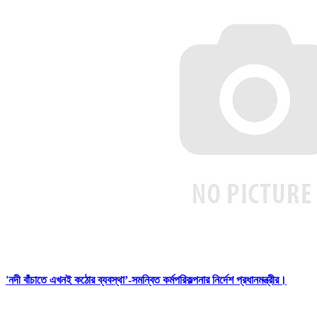
'নদী বাঁচাতে এখনই কঠোর ব্যবস্থা’-সমন্বিত কর্মপরিকল্পনার নির্দেশ প্রধানমন্ত্রীর।