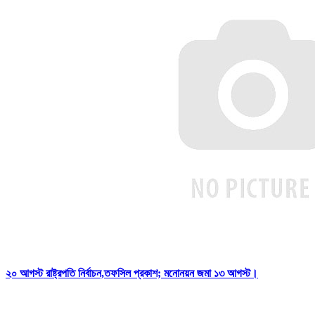
২০ আগস্ট রাষ্ট্রপতি নির্বাচন,তফসিল প্রকাশ; মনোনয়ন জমা ১৩ আগস্ট।