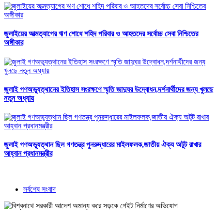
জুলাইয়ের আত্মত্যাগের ঋণ শোধে শহিদ পরিবার ও আহতদের সর্বোচ্চ সেবা নিশ্চিতের
অঙ্গীকার
জুলাই গণঅভ্যুত্থানের ইতিহাস সংরক্ষণে স্মৃতি জাদুঘর উদ্বোধন,দর্শনার্থীদের জন্য খুলছে
নতুন অধ্যায়
জুলাই গণঅভ্যুত্থান ছিল গণতন্ত্র পুনরুদ্ধারের মাইলফলক,জাতীয় ঐক্য অটুট রাখার
আহ্বান প্রধানমন্ত্রীর
সর্বশেষ সংবাদ