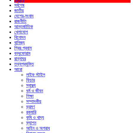
সর্বশেষ
জাতীয়
দেশের-সংবাদ
রাজনীতি
আন্তর্জাতিক
খেলাযোগ
বিনোদন
বানিজ্য
প্রিয় প্রবাস
বন্ধুফোরাম
রান্নাঘর
তথ্যপ্রযুক্তি
আরো
লাইফ স্টাইল
ফিচার
স্বাস্থ্য
ধর্ম ও জীবন
শিক্ষা
সম্পাদকীয়
ভ্রমণ
রকমারি
কৃষি ও খাদ্য
ফ্যাশন
আইন ও অপরাধ