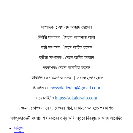
সম্পাদক : এস এম আজাদ হোসেন
নির্বাহী সম্পাদক : সৈয়দা আফসানা আশা
বার্তা সম্পাদক : সৈয়দ আরিফ রহমান
ক্রীড়া সম্পাদক : সৈয়দ আকিব আজাদ
প্রকাশকঃ সৈয়দা আনাবিয়া রহমান
মোবাইল ঃ ০১৭১৬৪৯৩০৮৯ | ০১৫৫২৫৪১২৮৮
ইমেইল ঃ
newssokaleralo@gmail.com
ওয়েবসাইট ঃ
https://sokaler-alo.com
৮/৪-এ, তোপখানা রোড, সেগুনবাগিচা, ঢাকা-১০০০ হতে প্রকাশিত
গণপ্রজাতন্ত্রী বাংলাদেশ সরকারের তথ্য অধিদপ্তরে নিবন্ধনের জন্য আবেদিত
সর্বশেষ