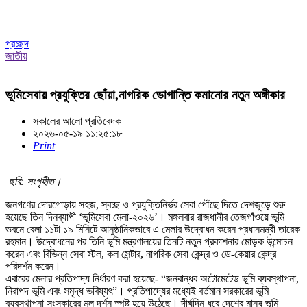
প্রচ্ছদ
জাতীয়
ভূমিসেবায় প্রযুক্তির ছোঁয়া,নাগরিক ভোগান্তি কমানোর নতুন অঙ্গীকার
সকালের আলো প্রতিবেদক
২০২৬-০৫-১৯ ১১:২৫:১৮
Print
ছবি: সংগৃহীত।
জনগণের দোরগোড়ায় সহজ, স্বচ্ছ ও প্রযুক্তিনির্ভর সেবা পৌঁছে দিতে দেশজুড়ে শুরু
হয়েছে তিন দিনব্যাপী ‘ভূমিসেবা মেলা-২০২৬’। মঙ্গলবার রাজধানীর তেজগাঁওয়ে ভূমি
ভবনে বেলা ১১টা ১৯ মিনিটে আনুষ্ঠানিকভাবে এ মেলার উদ্বোধন করেন প্রধানমন্ত্রী তারেক
রহমান। উদ্বোধনের পর তিনি ভূমি মন্ত্রণালয়ের তিনটি নতুন প্রকাশনার মোড়ক উন্মোচন
করেন এবং বিভিন্ন সেবা স্টল, কল সেন্টার, নাগরিক সেবা কেন্দ্র ও ডে-কেয়ার কেন্দ্র
পরিদর্শন করেন।
এবারের মেলার প্রতিপাদ্য নির্ধারণ করা হয়েছে- “জনবান্ধব অটোমেটেড ভূমি ব্যবস্থাপনা,
নিরাপদ ভূমি এবং সমৃদ্ধ ভবিষ্যৎ”। প্রতিপাদ্যের মধ্যেই বর্তমান সরকারের ভূমি
ব্যবস্থাপনা সংস্কারের মূল দর্শন স্পষ্ট হয়ে উঠেছে। দীর্ঘদিন ধরে দেশের মানুষ ভূমি