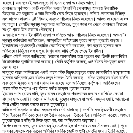
রয়েছে। এর মধ্যেই অঞ্চলজুড়ে বিচ্ছিন্ন হামলা অব্যাহত আছে।
লেবাননের পূর্বাঞ্চলে একটি আবাসিক ভবনে ইসরাইলি ক্ষেপণাস্ত্র হামলায় ইসলামিক
জিহাদের এক কমান্ডার ও তার কিশোরী মেয়ে নিহত হয়েছেন। দক্ষিণ লেবাননের বিভিন্ন
এলাকাতেও হামলায় দুই শিশুসহ অন্তত পাঁচজন নিহত হয়েছেন। আহত হয়েছেন আরও
বহু মানুষ। দেশটির স্বাস্থ্য মন্ত্রণালয় জানিয়েছে, যুদ্ধ শুরুর পর থেকে লেবাননে নিহতের
সংখ্যা প্রায় তিন হাজারে পৌঁছেছে।
অন্যদিকে গাজায় ইসরাইলি হামলা ও গুলিতে আরও পাঁচজন নিহত হয়েছেন। অঞ্চলটির
স্বাস্থ্য কর্মকর্তারা জানিয়েছেন, সাম্প্রতিক সহিংসতায় মৃতের সংখ্যা ক্রমেই বাড়ছে।
ইসরাইলের প্রধানমন্ত্রী বেঞ্জামিন নেতানিয়াহু দাবি করেছেন, গত বছরের হামলার সঙ্গে
জড়িতদের নির্মূলের লক্ষ্য পূরণের খুব কাছাকাছি পৌঁছে গেছে ইসরাইল।
এদিকে সৌদি আরব জানিয়েছে, ইরাকের আকাশসীমা হয়ে প্রবেশ করা তিনটি চালকবিহীন
উড়োজাহাজ ভূপাতিত করা হয়েছে। সৌদি কর্তৃপক্ষ বলেছে, এই ঘটনার উপযুক্ত জবাব
দেওয়া হবে।
সংযুক্ত আরব আমিরাতের একটি পারমাণবিক বিদ্যুৎকেন্দ্রের কাছে চালকবিহীন উড়োজাহাজ
হামলায় অগ্নিকাণ্ডের ঘটনাও নতুন উদ্বেগ তৈরি করেছে। যদিও হতাহতের ঘটনা ঘটেনি
এবং তেজস্ক্রিয়তার মাত্রা স্বাভাবিক রয়েছে বলে জানিয়েছে কর্তৃপক্ষ। জাতিসংঘের
পারমাণবিক সংস্থাও এই ঘটনায় গভীর উদ্বেগ প্রকাশ করেছে।
ইরানের গণমাধ্যমের দাবি, যুদ্ধ বন্ধে তেহরানের প্রস্তাবের জবাবে ওয়াশিংটন কোনো
বাস্তব ছাড় দেয়নি। তাদের অভিযোগ, যুদ্ধের মাধ্যমে যা অর্জন সম্ভব হয়নি, আলোচনা
দিয়ে সেটিই আদায় করতে চাইছে যুক্তরাষ্ট্র।
এদিকে পাকিস্তান আবারও মধ্যস্থতার চেষ্টা চালাচ্ছে। দেশটির স্বরাষ্ট্রমন্ত্রী তেহরানে
গিয়ে ইরানের শীর্ষ নেতাদের সঙ্গে বৈঠক করেছেন। বৈঠকে ইরান অভিযোগ করেছে, অঞ্চলে
যুক্তরাষ্ট্রের উপস্থিতি নিরাপত্তা নয়, বরং অস্থিরতাই বাড়াচ্ছে।
বিশ্লেষকদের মতে, যুদ্ধ এখন শুধু ইরান-ইসরাইল বা গাজার মধ্যে সীমাবদ্ধ নেই। পুরো
মধ্যপ্রাচ্যজুড়ে এক ধরনের অস্থির সামরিক জোট ও পাল্টা জোটের সংঘাত তৈরি হয়েছে,