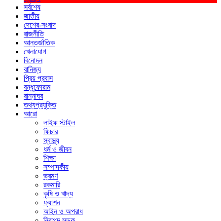
সর্বশেষ
জাতীয়
দেশের-সংবাদ
রাজনীতি
আন্তর্জাতিক
খেলাযোগ
বিনোদন
বানিজ্য
প্রিয় প্রবাস
বন্ধুফোরাম
রান্নাঘর
তথ্যপ্রযুক্তি
আরো
লাইফ স্টাইল
ফিচার
স্বাস্থ্য
ধর্ম ও জীবন
শিক্ষা
সম্পাদকীয়
ভ্রমণ
রকমারি
কৃষি ও খাদ্য
ফ্যাশন
আইন ও অপরাধ
নিরাপদ সড়ক