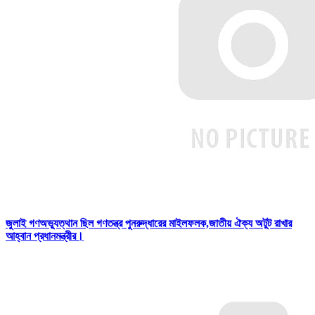
জুলাই গণঅভ্যুত্থান ছিল গণতন্ত্র পুনরুদ্ধারের মাইলফলক,জাতীয় ঐক্য অটুট রাখার
আহ্বান প্রধানমন্ত্রীর।