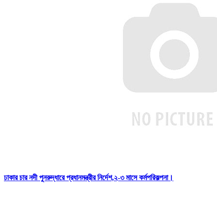
ঢাকার চার নদী পুনরুদ্ধারে প্রধানমন্ত্রীর নির্দেশ,২-৩ মাসে কর্মপরিকল্পনা।