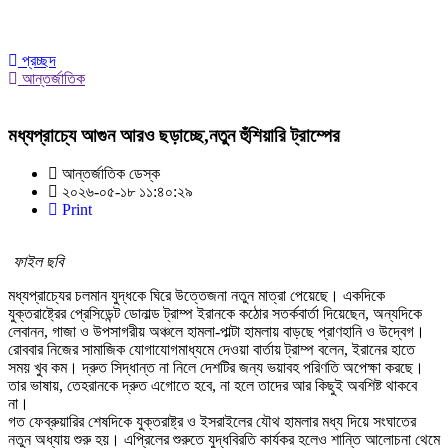
প্রচ্ছদ
আন্তর্জাতিক
মধ্যপ্রাচ্যে আগুন আরও ছড়াচ্ছে,নতুন হুঁশিয়ারি ট্রাম্পের
আন্তর্জাতিক ডেস্ক
২০২৬-০৫-১৮ ১১:৪০:২৯
Print
ফাইল ছবি
মধ্যপ্রাচ্যের চলমান যুদ্ধকে ঘিরে উত্তেজনা নতুন মাত্রা পেয়েছে। একদিকে
যুক্তরাষ্ট্রের প্রেসিডেন্ট ডোনাল্ড ট্রাম্প ইরানকে কঠোর সতর্কবার্তা দিয়েছেন, অন্যদিকে
লেবানন, গাজা ও উপসাগরীয় অঞ্চলে হামলা-পাল্টা হামলায় বাড়ছে প্রাণহানি ও উদ্বেগ।
রোববার নিজের সামাজিক যোগাযোগমাধ্যমে দেওয়া বার্তায় ট্রাম্প বলেন, ইরানের হাতে
সময় খুব কম। দ্রুত সিদ্ধান্ত না নিলে দেশটির জন্য ভয়াবহ পরিণতি অপেক্ষা করছে।
তার ভাষায়, তেহরানকে দ্রুত এগোতে হবে, না হলে তাদের আর কিছুই অবশিষ্ট থাকবে
না।
গত ফেব্রুয়ারির শেষদিকে যুক্তরাষ্ট্র ও ইসরাইলের যৌথ হামলার মধ্য দিয়ে সংঘাতের
নতুন অধ্যায় শুরু হয়। এপ্রিলের শুরুতে যুদ্ধবিরতি কার্যকর হলেও শান্তি আলোচনা থেমে