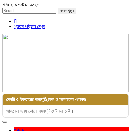
শনিবার, আগস্ট ৮, ২০২৬
সংবাদ খুজুন
পুরাতন পত্রিকা দেখুন
সেহরি ও ইফতারের সময়সূচি(ঢাকা ও আশপাশের এলাকা)
আজকের জন্য কোনো সময়সূচি সেট করা নেই।
Toggle
navigation
প্রচ্ছদ