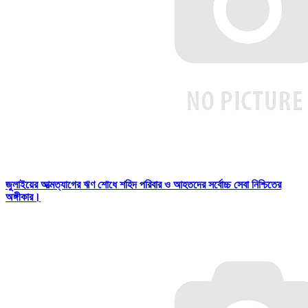
জুলাইয়ের আত্মত্যাগের ঋণ শোধে শহিদ পরিবার ও আহতদের সর্বোচ্চ সেবা নিশ্চিতের
অঙ্গীকার।