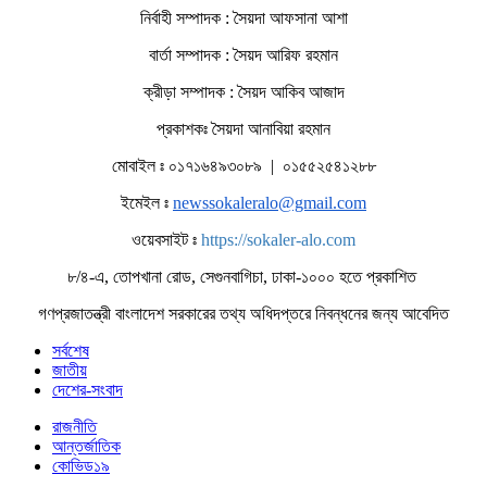
নির্বাহী সম্পাদক : সৈয়দা আফসানা আশা
বার্তা সম্পাদক : সৈয়দ আরিফ রহমান
ক্রীড়া সম্পাদক : সৈয়দ আকিব আজাদ
প্রকাশকঃ সৈয়দা আনাবিয়া রহমান
মোবাইল ঃ ০১৭১৬৪৯৩০৮৯ | ০১৫৫২৫৪১২৮৮
ইমেইল ঃ
newssokaleralo@gmail.com
ওয়েবসাইট ঃ
https://sokaler-alo.com
৮/৪-এ, তোপখানা রোড, সেগুনবাগিচা, ঢাকা-১০০০ হতে প্রকাশিত
গণপ্রজাতন্ত্রী বাংলাদেশ সরকারের তথ্য অধিদপ্তরে নিবন্ধনের জন্য আবেদিত
সর্বশেষ
জাতীয়
দেশের-সংবাদ
রাজনীতি
আন্তর্জাতিক
কোভিড১৯