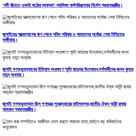
'নদী বাঁচাতে এখনই কঠোর ব্যবস্থা’-সমন্বিত কর্মপরিকল্পনার নির্দেশ প্রধানমন্ত্রীর।
জুলাইয়ের আত্মত্যাগের ঋণ শোধে শহিদ পরিবার ও আহতদের সর্বোচ্চ সেবা নিশ্চিতের
অঙ্গীকার।
জুলাই গণঅভ্যুত্থানের ইতিহাস সংরক্ষণে স্মৃতি জাদুঘর উদ্বোধন,দর্শনার্থীদের জন্য খুলছে
নতুন অধ্যায়।
জুলাই গণঅভ্যুত্থান ছিল গণতন্ত্র পুনরুদ্ধারের মাইলফলক,জাতীয় ঐক্য অটুট রাখার
আহ্বান প্রধানমন্ত্রীর।