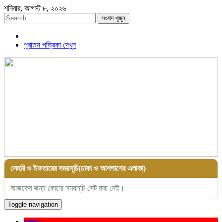
শনিবার, আগস্ট ৮, ২০২৬
সংবাদ খুজুন
পুরাতন পত্রিকা দেখুন
সেহরি ও ইফতারের সময়সূচি(ঢাকা ও আশপাশের এলাকা)
আজকের জন্য কোনো সময়সূচি সেট করা নেই।
Toggle navigation
প্রচ্ছদ