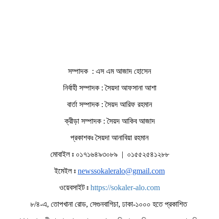
সম্পাদক : এস এম আজাদ হোসেন
নির্বাহী সম্পাদক : সৈয়দা আফসানা আশা
বার্তা সম্পাদক : সৈয়দ আরিফ রহমান
ক্রীড়া সম্পাদক : সৈয়দ আকিব আজাদ
প্রকাশকঃ সৈয়দা আনাবিয়া রহমান
মোবাইল ঃ ০১৭১৬৪৯৩০৮৯ | ০১৫৫২৫৪১২৮৮
ইমেইল ঃ
newssokaleralo@gmail.com
ওয়েবসাইট ঃ
https://sokaler-alo.com
৮/৪-এ, তোপখানা রোড, সেগুনবাগিচা, ঢাকা-১০০০ হতে প্রকাশিত