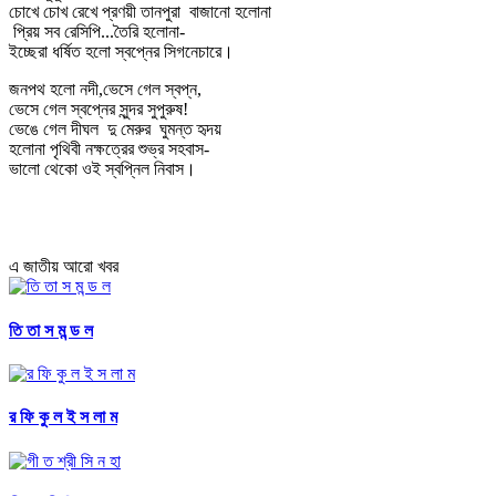
চোখে চোখ রেখে প্রণয়ী তানপুরা বাজানো হলোনা
প্রিয় সব রেসিপি...তৈরি হলোনা-
ইচ্ছেরা ধর্ষিত হলো স্বপ্নের সিগনেচারে।
জনপথ হলো নদী,ভেসে গেল স্বপ্ন,
ভেসে গেল স্বপ্নের সুন্দর সুপুরুষ!
ভেঙে গেল দীঘল দু মেরুর ঘুমন্ত হৃদয়
হলোনা পৃথিবী নক্ষত্রের শুভ্র সহবাস-
ভালো থেকো ওই স্বপ্নিল নিবাস।
এ জাতীয় আরো খবর
তি তা স ম ন্ড ল
র ফি কু ল ই স লা ম