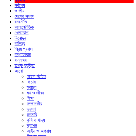
সর্বশেষ
জাতীয়
দেশের-সংবাদ
রাজনীতি
আন্তর্জাতিক
খেলাযোগ
বিনোদন
বানিজ্য
প্রিয় প্রবাস
বন্ধুফোরাম
রান্নাঘর
তথ্যপ্রযুক্তি
আরো
লাইফ স্টাইল
ফিচার
স্বাস্থ্য
ধর্ম ও জীবন
শিক্ষা
সম্পাদকীয়
ভ্রমণ
রকমারি
কৃষি ও খাদ্য
ফ্যাশন
আইন ও অপরাধ