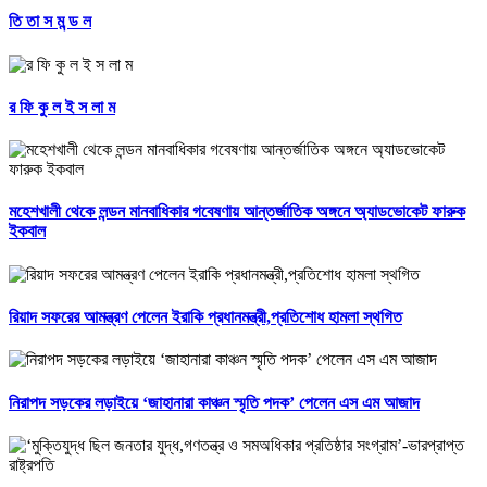
তি তা স ম ন্ড ল
র ফি কু ল ই স লা ম
মহেশখালী থেকে লন্ডন মানবাধিকার গবেষণায় আন্তর্জাতিক অঙ্গনে অ্যাডভোকেট ফারুক
ইকবাল
রিয়াদ সফরের আমন্ত্রণ পেলেন ইরাকি প্রধানমন্ত্রী,প্রতিশোধ হামলা স্থগিত
নিরাপদ সড়কের লড়াইয়ে ‘জাহানারা কাঞ্চন স্মৃতি পদক’ পেলেন এস এম আজাদ