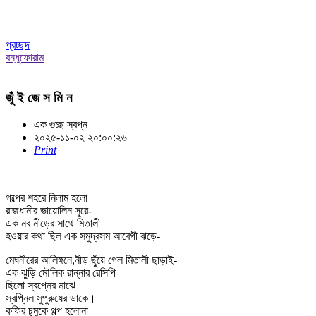
প্রচ্ছদ
বন্ধুফোরাম
জুঁ ই জে স মি ন
এক গুচ্ছ স্বপ্ন
২০২৫-১১-০২ ২০:০০:২৬
Print
গল্পের শহরে নিলাম হলো
রাজধানীর ভায়োলিন সুরে-
এক নব নীড়ের সাথে মিতালী
হওয়ার কথা ছিল এক সমুদ্রসম আবেগী ঝড়ে-
মেঘনীরের আলিঙ্গনে,নীড় ছুঁয়ে গেল মিতালী ছাড়াই-
এক ঝুড়ি মৌলিক রান্নার রেসিপি
ছিলো স্বপ্নের মাঝে
স্বপ্নিল সুপুরুষের ডাকে।
কফির চুমুকে গল্প হলোনা