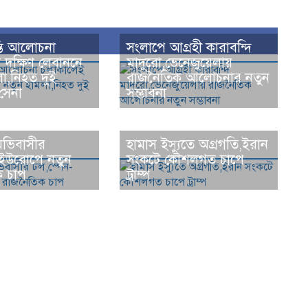
্তি আলোচনা
সংলাপে আগ্রহী কারাবন্দি
 দক্ষিণ লেবাননে
মাদুরো,ভেনেজুয়েলায়
া,নিহত দুই
রাজনৈতিক আলোচনার নতুন
সেনা
সম্ভাবনা
ভিবাসীর
হামাস ইস্যুতে অগ্রগতি,ইরান
-ইউরোপে নতুন
সংকটে কৌশলগত চাপে
 চাপ
ট্রাম্প