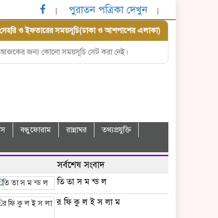
পুরাতন পত্রিকা দেখুন
সেহরি ও ইফতারের সময়সূচি(ঢাকা ও আশপাশের এলাকা)
আজকের জন্য কোনো সময়সূচি সেট করা নেই।
বাস
বন্ধুফোরাম
রান্নাঘর
তথ্যপ্রযুক্তি
সর্বশেষ সংবাদ
তি তা স ম ন্ড ল
র ফি কু ল ই স লা ম