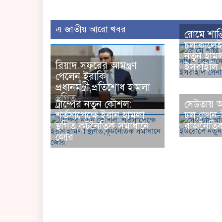
এ জাতীয় আরো খবর
রোমে শান
চলাকালেই
নতুন হামল
রিয়াদ সফরের আমন্ত্রণ
ইসরাইলি 
পেলেন ইরাকি
প্রধানমন্ত্রী,প্রতিশোধ হামলা
স্থগিত
ট্রাম্পের নতুন কৌশল:
সেউতায় অ
শর্তসাপেক্ষে ইরান হামলা
ঢল,স্পেন
স্থগিত,কূটনৈতিক সমাধানে
রাজনৈতিক
জোর