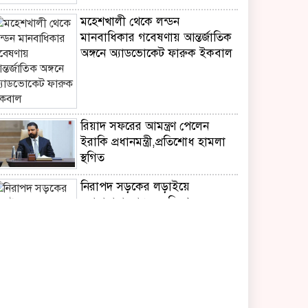
মহেশখালী থেকে লন্ডন
মানবাধিকার গবেষণায় আন্তর্জাতিক
অঙ্গনে অ্যাডভোকেট ফারুক ইকবাল
রিয়াদ সফরের আমন্ত্রণ পেলেন
ইরাকি প্রধানমন্ত্রী,প্রতিশোধ হামলা
স্থগিত
নিরাপদ সড়কের লড়াইয়ে
‘জাহানারা কাঞ্চন স্মৃতি পদক’
পেলেন এস এম আজাদ
‘মুক্তিযুদ্ধ ছিল জনতার যুদ্ধ,গণতন্ত্র ও
সমঅধিকার প্রতিষ্ঠার সংগ্রাম’-
ভারপ্রাপ্ত রাষ্ট্রপতি