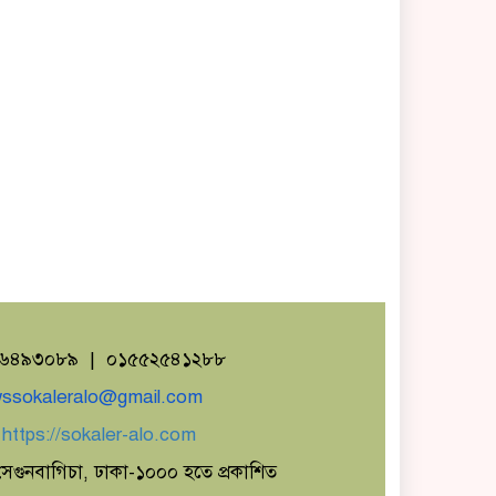
১৬৪৯৩০৮৯ | ০১৫৫২৫৪১২৮৮
ssokaleralo@gmail.com
ঃ
https://sokaler-alo.com
েগুনবাগিচা, ঢাকা-১০০০ হতে প্রকাশিত