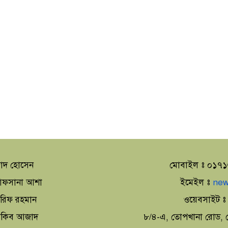
াদ হোসেন
মোবাইল ঃ ০১৭
া আফসানা আশা
ইমেইল ঃ
new
আরিফ রহমান
ওয়েবসাইট 
 আকিব আজাদ
৮/৪-এ, তোপখানা রোড, স