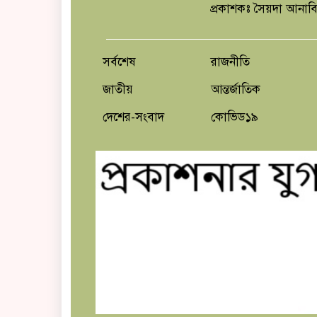
প্রকাশকঃ সৈয়দা আনাব
সর্বশেষ
রাজনীতি
জাতীয়
আন্তর্জাতিক
দেশের-সংবাদ
কোভিড১৯