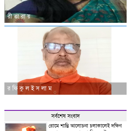
রী তা রা য়
র ফি কু ল ই স লা ম
সর্বশেষ সংবাদ
রোমে শান্তি আলোচনা চলাকালেই দক্ষিণ