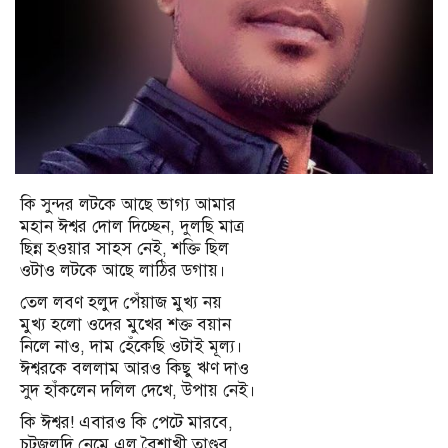
কি সুন্দর লটকে আছে ভাগ্য আমার
মহান ঈশ্বর দোল দিচ্ছেন, দুলছি মাত্র
ছিন্ন হওয়ার সাহস নেই, শক্তি ছিল
ওটাও লটকে আছে লাঠির ডগায়।
তেল লবণ হলুদ পেঁয়াজ মুখ্য নয়
মুখ্য হলো ওদের মুখের শক্ত বয়ান
নিলে নাও, দাম হেঁকেছি ওটাই মূল্য।
ঈশ্বরকে বললাম আরও কিছু ঋণ দাও
সুদ হাঁকলেন দলিল দেখে, উপায় নেই।
কি ঈশ্বর! এবারও কি পেটে মারবে,
চটজলদি নেমে এল বৈশাখী তাণ্ডব