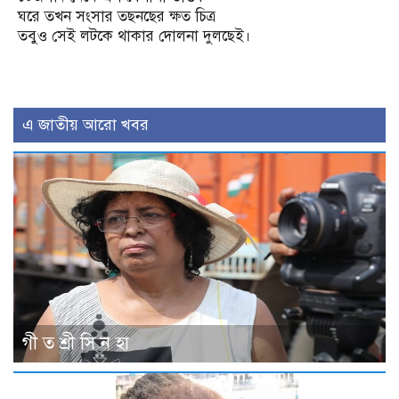
ঘরে তখন সংসার তছনছের ক্ষত চিত্র
তবুও সেই লটকে থাকার দোলনা দুলছেই।
এ জাতীয় আরো খবর
গী ত শ্রী সি ন হা