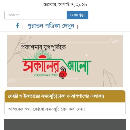
শুক্রবার, আগস্ট ৭, ২০২৬
সংবাদ খুজুন
পুরাতন পত্রিকা দেখুন
সেহরি ও ইফতারের সময়সূচি(ঢাকা ও আশপাশের এলাকা)
আজকের জন্য কোনো সময়সূচি সেট করা নেই।