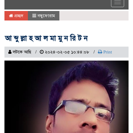
Toggle
navigat
প্রচ্ছদ
বন্ধুফোরাম
আ ব্দু ল্লা হ আ ল মা মু ন রি ট ন
লটকে আছি
২০২৪-০২-০৫ ১০:৪৪:০৮
Print