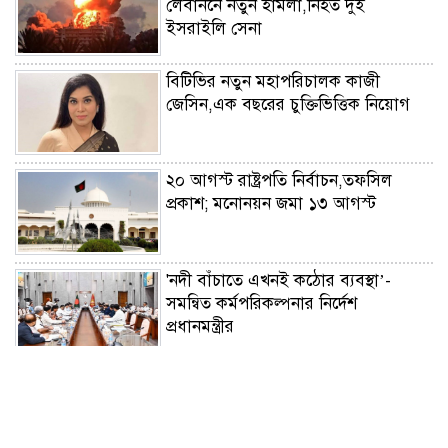
লেবাননে নতুন হামলা,নিহত দুই
ইসরাইলি সেনা
বিটিভির নতুন মহাপরিচালক কাজী
জেসিন,এক বছরের চুক্তিভিত্তিক নিয়োগ
২০ আগস্ট রাষ্ট্রপতি নির্বাচন,তফসিল
প্রকাশ; মনোনয়ন জমা ১৩ আগস্ট
'নদী বাঁচাতে এখনই কঠোর ব্যবস্থা’-
সমন্বিত কর্মপরিকল্পনার নির্দেশ
প্রধানমন্ত্রীর
জুলাইয়ে সড়কে ঝরল ৪১৬
প্রাণ,মোটরসাইকেল দুর্ঘটনাই সবচেয়ে
ভয়াবহ