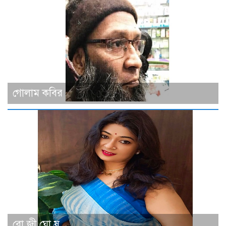
গোলাম কবির
রো জী ঘো ষ