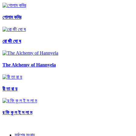
গোলাম কবির
রো জী ঘো ষ
The Alchemy of Hannyela
রী তা রা য়
র ফি কু ল ই স লা ম
সর্বশেষ সংবাদ