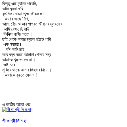
কিন্তু এরা বুঝতে পারেনি,
আমি ঘৃন্না করি
কুৎসিত নোঃড়া তুচ্ছ জীবনকে।
আমার আছে শিল্প,
আছে বেঁচে থাকার শাশ্বত জীবনের মুল্যবোধ।
আমি যেখানেই যাই
ফিনিক্স পাখির মতো !
ছাই থেকে আবার জ্বলে উঠতে পারি
এক লহমায়।
যদি আমি চাই ,
তবে বন্ধ দরজা জানালা খোলার মন্ত্র
আমাকে খুঁজতে হয় না ।
ওই মন্ত্র
লুকিয়ে থাকে আমার জিহবার নিচে ।
আমাকে বুঝতে যেওনা !
এ জাতীয় আরো খবর
গী ত শ্রী সি ন হা