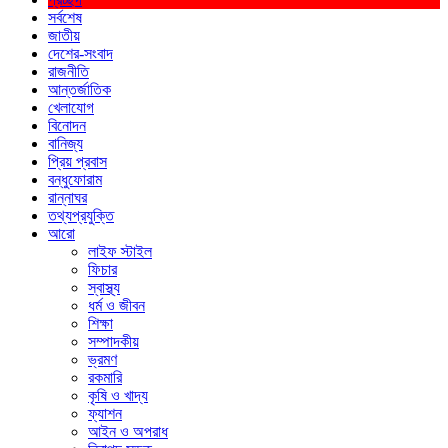
সর্বশেষ
জাতীয়
দেশের-সংবাদ
রাজনীতি
আন্তর্জাতিক
খেলাযোগ
বিনোদন
বানিজ্য
প্রিয় প্রবাস
বন্ধুফোরাম
রান্নাঘর
তথ্যপ্রযুক্তি
আরো
লাইফ স্টাইল
ফিচার
স্বাস্থ্য
ধর্ম ও জীবন
শিক্ষা
সম্পাদকীয়
ভ্রমণ
রকমারি
কৃষি ও খাদ্য
ফ্যাশন
আইন ও অপরাধ