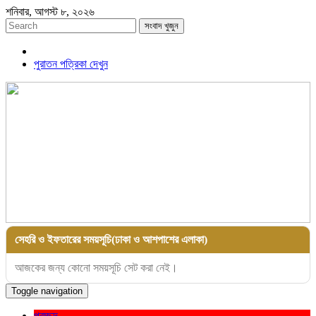
শনিবার, আগস্ট ৮, ২০২৬
সংবাদ খুজুন
পুরাতন পত্রিকা দেখুন
সেহরি ও ইফতারের সময়সূচি(ঢাকা ও আশপাশের এলাকা)
আজকের জন্য কোনো সময়সূচি সেট করা নেই।
Toggle navigation
প্রচ্ছদ