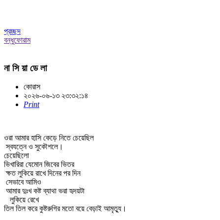
প্রচ্ছদ
বন্ধুফোরাম
না সি য়া ডে লা
কোরাস
২০২৬-০৬-১৩ ২৩:৩২:১৪
Print
ওরা আমার হাসি কেড়ে নিতে চেয়েছিল
স্বযত্নে ও সুকৌশলে।
চেয়েছিলো
ভিখারিরা যেমোন জিবের ভিতর
ক্ষত লুকিয়ে রাখে দিনের পর দিন
সেভাবে আমিও
আমার দুঃখ কষ্ট ব্যাথা ভরা হৃদয়টা
লুকিয়ে রেখে
তিল তিল করে কুষ্টরুগির মতো বয়ে বেড়াই আমৃত্যু।