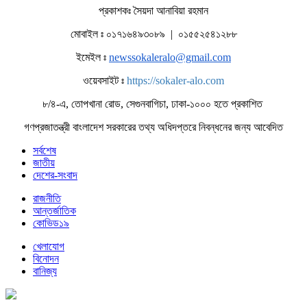
প্রকাশকঃ সৈয়দা আনাবিয়া রহমান
মোবাইল ঃ ০১৭১৬৪৯৩০৮৯ | ০১৫৫২৫৪১২৮৮
ইমেইল ঃ
newssokaleralo@gmail.com
ওয়েবসাইট ঃ
https://sokaler-alo.com
৮/৪-এ, তোপখানা রোড, সেগুনবাগিচা, ঢাকা-১০০০ হতে প্রকাশিত
গণপ্রজাতন্ত্রী বাংলাদেশ সরকারের তথ্য অধিদপ্তরে নিবন্ধনের জন্য আবেদিত
সর্বশেষ
জাতীয়
দেশের-সংবাদ
রাজনীতি
আন্তর্জাতিক
কোভিড১৯
খেলাযোগ
বিনোদন
বানিজ্য