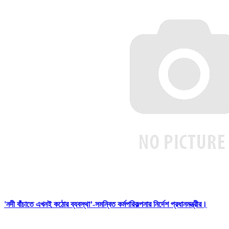
'নদী বাঁচাতে এখনই কঠোর ব্যবস্থা’-সমন্বিত কর্মপরিকল্পনার নির্দেশ প্রধানমন্ত্রীর।