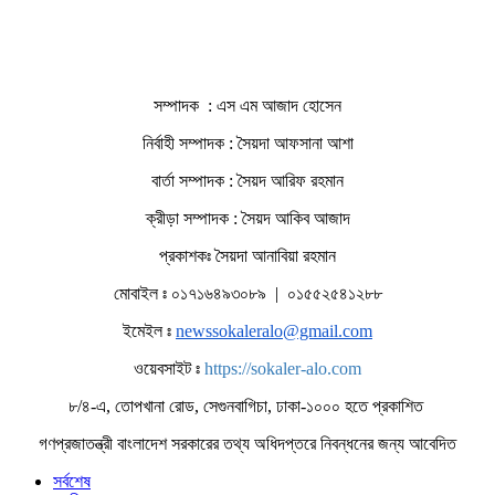
সম্পাদক : এস এম আজাদ হোসেন
নির্বাহী সম্পাদক : সৈয়দা আফসানা আশা
বার্তা সম্পাদক : সৈয়দ আরিফ রহমান
ক্রীড়া সম্পাদক : সৈয়দ আকিব আজাদ
প্রকাশকঃ সৈয়দা আনাবিয়া রহমান
মোবাইল ঃ ০১৭১৬৪৯৩০৮৯ | ০১৫৫২৫৪১২৮৮
ইমেইল ঃ
newssokaleralo@gmail.com
ওয়েবসাইট ঃ
https://sokaler-alo.com
৮/৪-এ, তোপখানা রোড, সেগুনবাগিচা, ঢাকা-১০০০ হতে প্রকাশিত
গণপ্রজাতন্ত্রী বাংলাদেশ সরকারের তথ্য অধিদপ্তরে নিবন্ধনের জন্য আবেদিত
সর্বশেষ