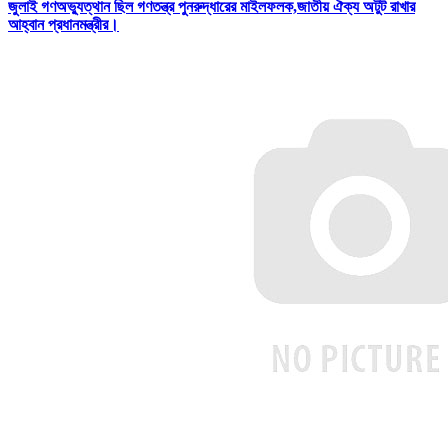
জুলাই গণঅভ্যুত্থান ছিল গণতন্ত্র পুনরুদ্ধারের মাইলফলক,জাতীয় ঐক্য অটুট রাখার
আহ্বান প্রধানমন্ত্রীর।