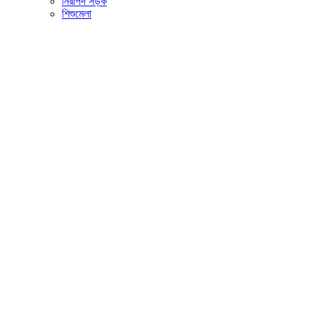
নিরাপদ সড়ক
শিশুমেলা