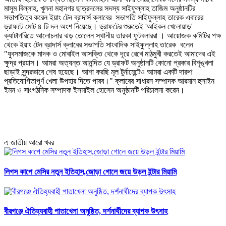
মাসুম বিল্লাহ, খুলনা মহানগর ছাত্রদলের সদস্য সাইফুল্লাহ তাজিম অনুষ্ঠানটির
সভাপতিত্ব করেন ইয়াং টেন ব্রাদার্স ক্লাবের সভাপতি সাইফুল্লাহ তারেক এবারের
ড্রাফটে মোট ৪ টি দল অংশ নিয়েছে। ড্রাফটের শুরুতেই 'আইকন খেলোয়াড়'
ক্যাটাগরিতে আলোচনার ঝড় তোলেন স্থানীয় তারকা ফুটবলাররা । আয়োজক কমিটির পক্ষ
থেকে ইয়াং টেন ব্রাদার্স ক্লাবের সভাপতি সাংবাদিক সাইফুল্লাহ তারেক বলেন
"যুবসমাজকে মাদক ও মোবাইল আসক্তি থেকে দূরে রেখে মাঠমুখী করতেই আমাদের এই
ক্ষুদ্র প্রয়াস। আমরা অত্যন্ত আনন্দিত যে ড্রাফট অনুষ্ঠানটি কোনো প্রকার বিশৃঙ্খলা
ছাড়াই সুন্দরভাবে শেষ হয়েছে। আশা করছি মূল টুর্নামেন্টেও আমরা একটি দারুণ
প্রতিযোগিতাপূর্ণ খেলা উপহার দিতে পারব।" ক্লাবের সাধারন সম্পাদক আরমান হুসাইন
ইমন ও সাংগঠনিক সম্পাদক ইসমাইল হোসেন অনুষ্ঠানটি পরিচালনা করেন।
এ জাতীয় আরো খবর
লিগস কাপে মেসির নতুন ইতিহাস,জোড়া গোলে জয়ে উড়ল ইন্টার মিয়ামি
বীরগঞ্জে ঐতিহ্যবাহী পাতাখেলা অনুষ্ঠিত, দর্শনার্থীদের ব্যাপক উৎসাহ