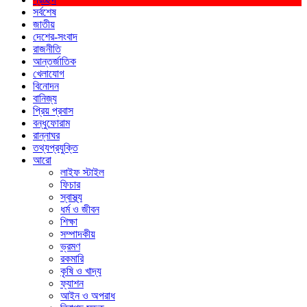
সর্বশেষ
জাতীয়
দেশের-সংবাদ
রাজনীতি
আন্তর্জাতিক
খেলাযোগ
বিনোদন
বানিজ্য
প্রিয় প্রবাস
বন্ধুফোরাম
রান্নাঘর
তথ্যপ্রযুক্তি
আরো
লাইফ স্টাইল
ফিচার
স্বাস্থ্য
ধর্ম ও জীবন
শিক্ষা
সম্পাদকীয়
ভ্রমণ
রকমারি
কৃষি ও খাদ্য
ফ্যাশন
আইন ও অপরাধ