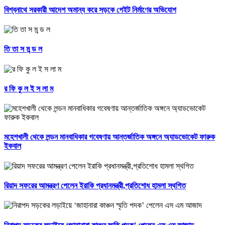
বিশ্বনাথে সরকারী আদেশ অমান্য করে সড়কে গেইট নির্মাণের অভিযোগ
তি তা স ম ন্ড ল
র ফি কু ল ই স লা ম
মহেশখালী থেকে লন্ডন মানবাধিকার গবেষণায় আন্তর্জাতিক অঙ্গনে অ্যাডভোকেট ফারুক
ইকবাল
রিয়াদ সফরের আমন্ত্রণ পেলেন ইরাকি প্রধানমন্ত্রী,প্রতিশোধ হামলা স্থগিত