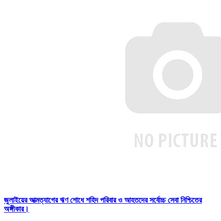
জুলাইয়ের আত্মত্যাগের ঋণ শোধে শহিদ পরিবার ও আহতদের সর্বোচ্চ সেবা নিশ্চিতের
অঙ্গীকার।