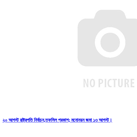
২০ আগস্ট রাষ্ট্রপতি নির্বাচন,তফসিল প্রকাশ; মনোনয়ন জমা ১৩ আগস্ট।