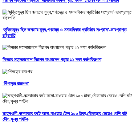
নিরাপদ সড়কের লড়াইয়ে ‘জাহানারা কাঞ্চন স্মৃতি পদক’ পেলেন এস এম আজাদ
‘মুক্তিযুদ্ধ ছিল জনতার যুদ্ধ,গণতন্ত্র ও সমঅধিকার প্রতিষ্ঠার সংগ্রাম’-ভারপ্রাপ্ত
রাষ্ট্রপতি
নিসচার মহাসমাবেশে নিরাপদ বাংলাদেশ গড়ার ১২ দফা কর্মপরিকল্পনা
'পিঁপড়ের রাজপথ'
মহেশখালী-কক্সবাজার রুটে আসা-যাওয়ায় টোল ১০০ টাকা,নৌভাড়ার চেয়েও বেশি ঘাট
টোল,ক্ষুব্ধ পর্যটক