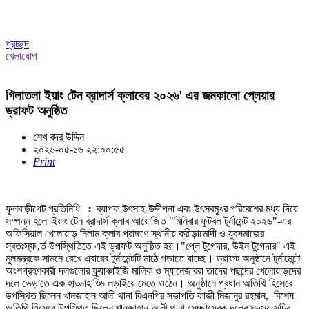
প্রচ্ছদ
খেলাযোগ
গিলাতলা ইয়াং টেন ব্রাদার্স ক্লাবের ২০২৬' এর জমকালো প্লেয়ার
ড্রাফট অনুষ্ঠিত
শেখ বদর উদ্দিন
২০২৬-০৫-১৬ ২২:০০:৫৫
Print
ফুলবাড়ীগেট প্রতিনিধি ঃ ব্যাপক উৎসাহ-উদ্দীপনা এবং উৎসবমুখর পরিবেশের মধ্য দিয়ে
সম্পন্ন হলো ইয়াং টেন ব্রাদার্স ক্লাব আয়োজিত "মিনিবার ফুটবল টুর্নামেন্ট ২০২৬"-এর
অফিসিয়াল খেলোয়াড় নিলাম ক্লাব প্রাঙ্গণে স্থানীয় ক্রীড়ামোদী ও যুবসমাজের
স্বতঃস্ফ‚র্ত উপস্থিতিতে এই ড্রাফট অনুষ্ঠিত হয়।"প্লে টুগেদার, উইন টুগেদার" এই
মূলমন্ত্রকে সামনে রেখে এবারের টুর্নামেন্টটি মাঠে গড়াতে যাচ্ছে। ড্রাফট অনুষ্ঠানে টুর্নামেন্টে
অংশগ্রহণকারী দলগুলোর ফ্র্যাঞ্চাইজি মালিক ও ম্যানেজাররা তাদের পছন্দের খেলোয়াড়দের
দলে ভেড়াতে এক হাড্ডাহাড্ডি লড়াইয়ে মেতে ওঠেন। অনুষ্ঠানে প্রধান অতিথি হিসেবে
উপস্থিত ছিলেন খানজাহান আলী থানা বিএনপির সভাপতি কাজী মিজানুর রহমান, বিশেষ
অতিথি হিসেবে উপস্থিত ছিলেন খানজাহান আলী থানা সেচ্ছাসেবক দলের সদস্য সচিব