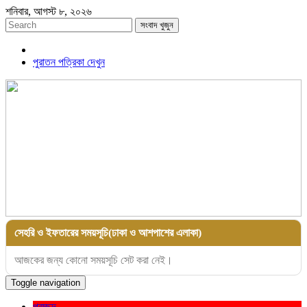
শনিবার, আগস্ট ৮, ২০২৬
সংবাদ খুজুন
পুরাতন পত্রিকা দেখুন
সেহরি ও ইফতারের সময়সূচি(ঢাকা ও আশপাশের এলাকা)
আজকের জন্য কোনো সময়সূচি সেট করা নেই।
Toggle navigation
প্রচ্ছদ