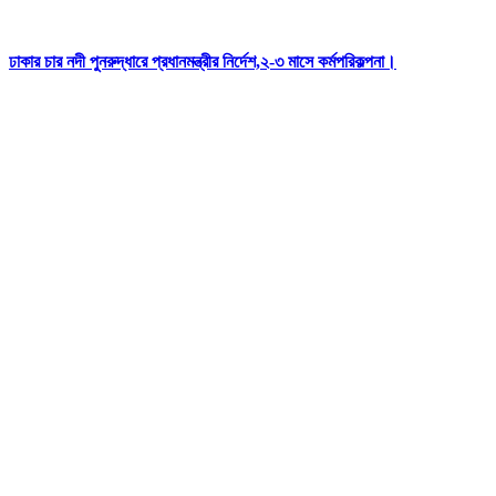
ঢাকার চার নদী পুনরুদ্ধারে প্রধানমন্ত্রীর নির্দেশ,২-৩ মাসে কর্মপরিকল্পনা।