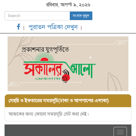
রবিবার, আগস্ট ৯, ২০২৬
সংবাদ খুজুন
পুরাতন পত্রিকা দেখুন
সেহরি ও ইফতারের সময়সূচি(ঢাকা ও আশপাশের এলাকা)
আজকের জন্য কোনো সময়সূচি সেট করা নেই।
Toggle