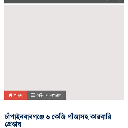
navigat
প্রচ্ছদ
আইন ও অপরাধ
চাঁপাইনবাবগঞ্জে ৬ কেজি গাঁজাসহ কারবারি
গ্রেপ্তার