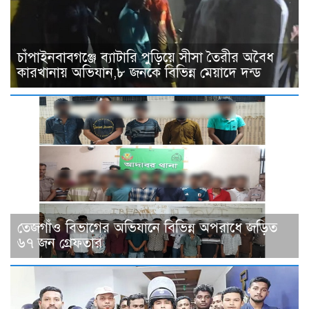
চাঁপাইনবাবগঞ্জে ব্যাটারি পুড়িয়ে সীসা তৈরীর অবৈধ
কারখানায় অভিযান,৮ জনকে বিভিন্ন মেয়াদে দন্ড
তেজগাঁও বিভাগের অভিযানে বিভিন্ন অপরাধে জড়িত
৬৭ জন গ্রেফতার