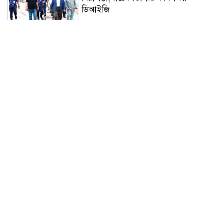
ডিআইজি
সড়ক নিরাপত্তায় বিশেষ অবদান:
'জাহানারা কাঞ্চন স্মৃতি পদক' পেল নিসচা
ডুমুরিয়া উপজেলা শাখা
মহেশখালী ঘাটে আগের নিয়মেই টোল,
নতুন টোল তালিকা ঘিরে ক্ষোভের পর
এমপি ফরিদের হস্তক্ষেপ;
মশিয়ালী খাল পরিষ্কার ও সড়ক নির্মাণের
দাবিতে উপজেলা ভাইস চেয়ারম্যান
ইকবাল হোসেনের পরিদর্শন
মুসলিম নিকাহ রেজিস্ট্রার কল্যাণ
পরিষদের সম্মেলন অনুষ্ঠিত