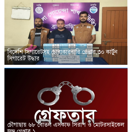
বিদেশি সিগারেটসহ চোরাকারবারি গ্রেপ্তার,৩০ কার্টুন
সিগারেট উদ্ধার
চৌগাছায় ৬৮ বোতল এসকাফ সিরাপ ও মোটরসাইকেল
জব্দ,গ্রেপ্তার ১