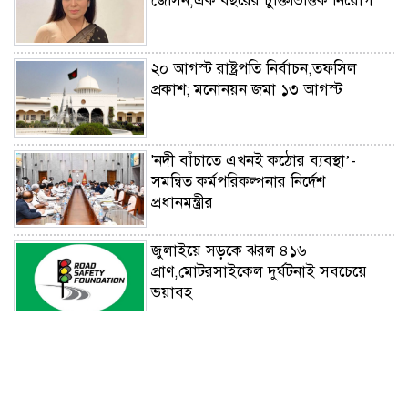
জেসিন,এক বছরের চুক্তিভিত্তিক নিয়োগ
২০ আগস্ট রাষ্ট্রপতি নির্বাচন,তফসিল
প্রকাশ; মনোনয়ন জমা ১৩ আগস্ট
'নদী বাঁচাতে এখনই কঠোর ব্যবস্থা’-
সমন্বিত কর্মপরিকল্পনার নির্দেশ
প্রধানমন্ত্রীর
জুলাইয়ে সড়কে ঝরল ৪১৬
প্রাণ,মোটরসাইকেল দুর্ঘটনাই সবচেয়ে
ভয়াবহ
টাঙ্গাইলের মহিষমারা কলেজে গড়ে উঠছে
ভবিষ্যতের কৃষি উদ্যোক্তা