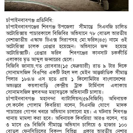
চাঁপাইনবাবগঞ্জ প্রতিনিধি:
চাঁপাইনবাবগঞ্জের শিবগঞ্জ উপজেলা সীমান্তে সিএনজি চালিত
অটোরিক্সায় পাচারকালে বিজিবির অভিযানে ৭৮ বোতল ভারতীয়
নেশাজাতীয় এস্কাফ ডিএক্স সিরাপসহ মো.ফরিদ(৪৫) নামে ওই
অটোরিক্সা চালক গ্রেপ্তার হয়েছেন। অভিযানে জব্দ হয়েছে
অটোরিক্সাটি। গ্রেপ্তার ফরিদ শিবগঞ্জের কানসাট চককীর্তি
এলাকার মৃত আব্দুল জব্বারের ছেলে।
বিজিবি জানায়,গত রোববার(১৫ ফেব্রুয়ারী) রাত ৯ টার দিকে
সোনামসজিদ বিওপির একটি টহল দল মেইন আন্তর্জাতিক সীমান্ত
পিলার ১৮৪/৪ এস হতে প্রায় ১ কিলোমিটার বাংলাদেশের
অভ্যন্তরে কয়লাবাড়ি কেন্দ্রীয় ট্রাক টার্মিণাল এলাকায়
সোনামসজিদ স্থলবন্দর মহাসড়কে অভিযানটি চালায়।
চাঁপাইনবাবগঞ্জ মহানন্দা ব্যাটালিয়ন(৫৯বিজিবি) অধিনায়ক
লে.কর্নেল গোলাম কিবরিয়া বলেন, সিএনজি যোগে মাদক
পাচারের গোপন খবরে অভিযান চালানো হয়। এ ঘটনায় শিবগঞ্জ
থানায় মামলা করা হবে। অধিনায়ক কিবরিয়া আরও বলেন, গত
৩ মাসে ৫৯ বিজিবি সীমান্তে অভিযান চালিয়ে ৩ হাজার ১০০
বোতল ফেনসিডিলের বিকল্প বিভিন্ন প্রকার ভারতীয় নেশার