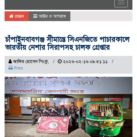
Toggle
navigat
প্রচ্ছদ
আইন ও অপরাধ
চাঁপাইনবাবগঞ্জ সীমান্তে সিএনজিতে পাচারকালে
ভারতীয় নেশার সিরাপসহ চালক গ্রেপ্তার
জাকির হোসেন পিংকু,
২০২৬-০২-১৬ ০৯:৪১:১১
Print