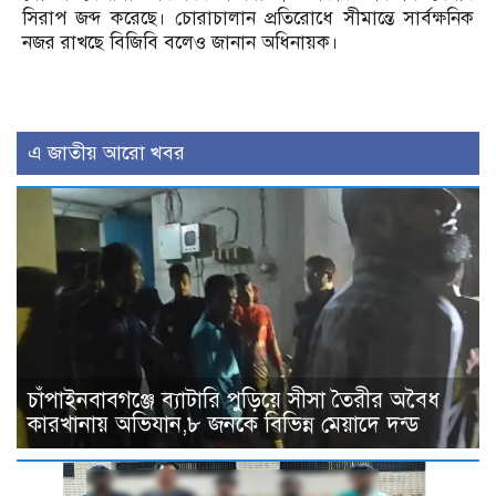
সিরাপ জব্দ করেছে। চোরাচালান প্রতিরোধে সীমান্তে সার্বক্ষনিক
নজর রাখছে বিজিবি বলেও জানান অধিনায়ক।
এ জাতীয় আরো খবর
চাঁপাইনবাবগঞ্জে ব্যাটারি পুড়িয়ে সীসা তৈরীর অবৈধ
কারখানায় অভিযান,৮ জনকে বিভিন্ন মেয়াদে দন্ড