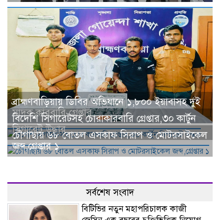
ব্রাহ্মণবাড়িয়ায় ডিবির অভিযানে ১,৮০০ ইয়াবাসহ দুই
মাদক কারবারি গ্রেপ্তার
বিদেশি সিগারেটসহ চোরাকারবারি গ্রেপ্তার,৩০ কার্টুন
সিগারেট উদ্ধার
চৌগাছায় ৬৮ বোতল এসকাফ সিরাপ ও মোটরসাইকেল
জব্দ,গ্রেপ্তার ১
সর্বশেষ সংবাদ
বিটিভির নতুন মহাপরিচালক কাজী