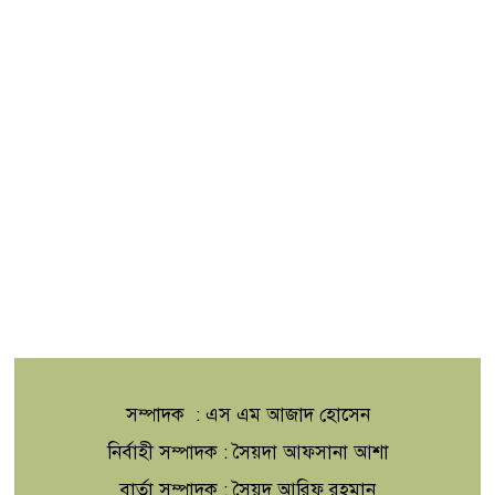
সম্পাদক : এস এম আজাদ হোসেন
নির্বাহী সম্পাদক : সৈয়দা আফসানা আশা
বার্তা সম্পাদক : সৈয়দ আরিফ রহমান