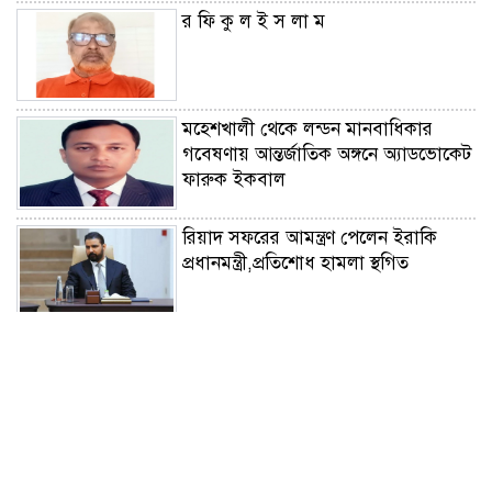
র ফি কু ল ই স লা ম
মহেশখালী থেকে লন্ডন মানবাধিকার
গবেষণায় আন্তর্জাতিক অঙ্গনে অ্যাডভোকেট
ফারুক ইকবাল
রিয়াদ সফরের আমন্ত্রণ পেলেন ইরাকি
প্রধানমন্ত্রী,প্রতিশোধ হামলা স্থগিত
নিরাপদ সড়কের লড়াইয়ে ‘জাহানারা
কাঞ্চন স্মৃতি পদক’ পেলেন এস এম
আজাদ
‘মুক্তিযুদ্ধ ছিল জনতার যুদ্ধ,গণতন্ত্র ও
সমঅধিকার প্রতিষ্ঠার সংগ্রাম’-ভারপ্রাপ্ত