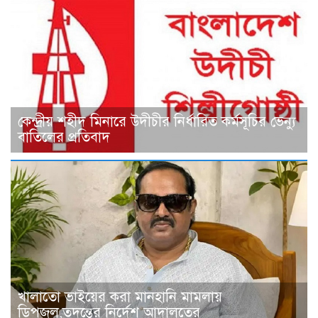
কেন্দ্রীয় শহীদ মিনারে উদীচীর নির্ধারিত কর্মসূচির ভেন্যু
বাতিলের প্রতিবাদ
খালাতো ভাইয়ের করা মানহানি মামলায়
ডিপজল,তদন্তের নির্দেশ আদালতের