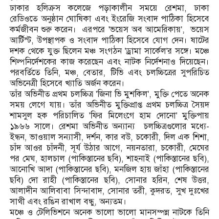
ঢাকার হলিক্রস কলেজে পড়াকালীন সময়ে রেশমা, ঢাকা
রেডিওতে অনুষ্ঠান ঘোষিকা এবং ইংরেজি সংবাদ পাঠিকা হিসেবে
কর্মজীবন শুরু করেন। এরপরে 'ভয়েস অব আমেরিকায়', ভয়েস
আর্টিস্ট, উপস্থাপক ও সংবাদ পাঠিকা হিসেবে যোগ দেন। ষাটের
দশক থেকে যুক্ত ছিলেন মঞ্চ সংগঠন 'ড্রামা সার্কেল'র সঙ্গে। মঞ্চে
শিল্পনির্দেশকের কাজ করেছেন এবং নাটক নির্দেশনাও দিয়েছেন।
পরবর্তিতে তিনি, মঞ্চ, বেতার, টিভি এবং চলচ্চিত্রের সুপরিচিত
অভিনেত্রী হিসেবে খ্যাতি অর্জন করেন।
তাঁর অভিনীত প্রথম চলচ্চিত্র 'জিনা ভি মুশকিল', মুক্তি পেতে অনেক
সময় লেগে যায়। তাঁর অভিনীত মুক্তিপ্রাপ্ত প্রথম চলচ্চিত্র সৈয়দ
শামসুল হক পরিচালিত 'ফির মিলেংগে হাম দোনো' মুক্তিপায়
১৯৬৬ সালে। রেশমা অভিনীত অন্যান্য চলচ্চিত্রগুলোর মধ্যে-
ইন্ধন, ভাওয়াল সন্যাসী, দর্শন, কার বউ, চকোরী, দিল এক শিশা,
চাঁদ আওর চাঁদনী, সূর্য উঠার আগে, নয়নতারা, চকোরী, মেঘের
পর মেঘ, হালচাল (পাকিস্তানের ছবি), শাহনাই (পাকিস্তানের ছবি),
আনোখি আদা (পাকিস্তানের ছবি), মনজিল হায় জাঁহা (পাকিস্তানের
ছবি) দো রাহী (পাকিস্তানের ছবি), সোনার হরিন, শেষ উত্তর,
আলাদীন আলিবাবা সিন্দাবাদ, সোনার তরী, কুদরত, সুখ দুঃখের
সাথী এবং রঙিন রাখাল বন্ধু, অন্যতম।
মঞ্চে ও টেলিভিশনে অনেক ভালো ভালো মানসম্পন্ন নাটকে তিনি