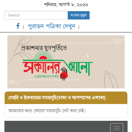
শনিবার, আগস্ট ৮, ২০২৬
সংবাদ খুজুন
পুরাতন পত্রিকা দেখুন
সেহরি ও ইফতারের সময়সূচি(ঢাকা ও আশপাশের এলাকা)
আজকের জন্য কোনো সময়সূচি সেট করা নেই।
Toggle