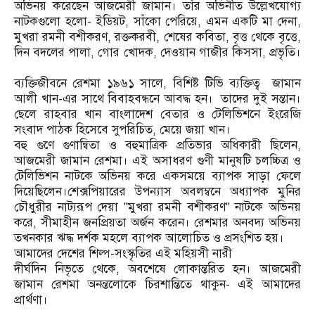
অভিনয় করেছেন আজমেরী জামান। তাঁর অভিনীত উল্লেখযোগ্য
নাটকগুলো হলো- ইডিয়ট, সাঁকো পেরিয়ে, এমন একটি মা দেনা,
মুখরা রমনী বশীকরণ, রক্তকরবী, শেষের কবিতা, বৃত্ত থেকে বৃত্তে,
দিন বদলের পালা, গোর খোদক, দেওয়ান গাজীর কিসসা, প্রভৃতি।
ব্যক্তিজীবনে রেশমা ১৯৬১ সালে, বিশিষ্ট টিভি ব্যক্তিত্ব জামান
আলী খান-এর সাথে বিবাহবন্ধনে আবদ্ধ হন। তাদের দুই সন্তান।
ছেলে রাহবার খান বাংলাদেশ বেতার ও টেলিভিশনে ইংরেজি
সংবাদ পাঠক হিসেবে সুপরিচিত, মেয়ে জয়া খান।
বহু গুণে গুণান্বিতা ও বহুমাত্রিক প্রতিভার অধিকারী ছিলেন,
আজমেরী জামান রেশমা। এই অসাধরণ গুণী মানুষটি চলচ্চিত্র ও
টেলিভিশন নাটকে অভিনয় করে একসময়ে ব্যাপক সাড়া ফেলে
দিয়েছিলেন।শেক্সপিয়ারের উপন্যাস অবলম্বনে অধ্যাপক মুনির
চৌধুরীর নাট্যরূপ দেয়া "মুখরা রমনী বশীকরণ" নাটকে অভিনয়
করে, সীমাহীন জনপ্রিয়তা অর্জন করেন। রেশমার অনবদ্য অভিনয়
তখনকার ঋদ্ধ দর্শক মহলে ব্যাপক আলোচিত ও প্রসংশিত হয়।
আমাদের দেশের শিল্প-সংস্কৃতির এই মহিয়সী নারী
দীর্ঘদিন নিভৃতে থেকে, অবশেষে লোকান্তরিত হন। আজমেরী
জামান রেশমা অনন্তলোকে চিরশান্তিতে থাকুন- এই আমাদের
প্রার্থণা।