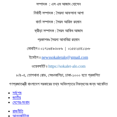
সম্পাদক : এস এম আজাদ হোসেন
নির্বাহী সম্পাদক : সৈয়দা আফসানা আশা
বার্তা সম্পাদক : সৈয়দ আরিফ রহমান
ক্রীড়া সম্পাদক : সৈয়দ আকিব আজাদ
প্রকাশকঃ সৈয়দা আনাবিয়া রহমান
মোবাইল ঃ ০১৭১৬৪৯৩০৮৯ | ০১৫৫২৫৪১২৮৮
ইমেইল ঃ
newssokaleralo@gmail.com
ওয়েবসাইট ঃ
https://sokaler-alo.com
৮/৪-এ, তোপখানা রোড, সেগুনবাগিচা, ঢাকা-১০০০ হতে প্রকাশিত
গণপ্রজাতন্ত্রী বাংলাদেশ সরকারের তথ্য অধিদপ্তরে নিবন্ধনের জন্য আবেদিত
সর্বশেষ
জাতীয়
দেশের-সংবাদ
রাজনীতি
আন্তর্জাতিক