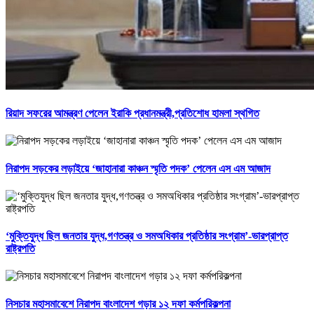
রিয়াদ সফরের আমন্ত্রণ পেলেন ইরাকি প্রধানমন্ত্রী,প্রতিশোধ হামলা স্থগিত
নিরাপদ সড়কের লড়াইয়ে ‘জাহানারা কাঞ্চন স্মৃতি পদক’ পেলেন এস এম আজাদ
‘মুক্তিযুদ্ধ ছিল জনতার যুদ্ধ,গণতন্ত্র ও সমঅধিকার প্রতিষ্ঠার সংগ্রাম’-ভারপ্রাপ্ত
রাষ্ট্রপতি
নিসচার মহাসমাবেশে নিরাপদ বাংলাদেশ গড়ার ১২ দফা কর্মপরিকল্পনা