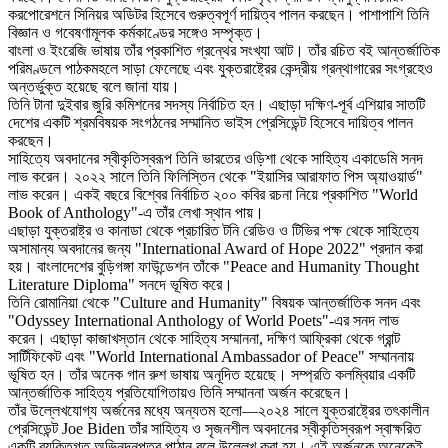
করপোরেশনে সিনিয়র অডিটর হিসেবে গুরুত্বপূর্ণ দায়িত্ব পালন করছেন। পাশাপাশি তিনি
বিজ্ঞান ও গবেষণামূলক কর্মকাণ্ডের সঙ্গেও সম্পৃক্ত।
বাংলা ও ইংরেজি ভাষায় তাঁর প্রকাশিত গ্রন্থের সংখ্যা আট। তাঁর রচিত বই আন্তর্জাতিক
পরিমণ্ডলে পাঠকমহলে সাড়া ফেলেছে এবং যুক্তরাষ্ট্রের কেন্দ্রীয় গ্রন্থাগারের সংগ্রহেও
অন্তর্ভুক্ত হয়েছে বলে জানা যায়।
তিনি টানা দুইবার জুরি কমিশনের সদস্য নির্বাচিত হন। এছাড়া দক্ষিণ-পূর্ব এশিয়ার সাতটি
দেশের একটি শ্রমবিষয়ক সংগঠনের সম্মানিত ভাইস প্রেসিডেন্ট হিসেবে দায়িত্ব পালন
করছেন।
সাহিত্যে অবদানের স্বীকৃতিস্বরূপ তিনি ভারতের ওড়িশা থেকে সাহিত্য একাডেমি সনদ
লাভ করেন। ২০২২ সালে তিনি ফিলিস্তিন থেকে "ইয়াসির আরাফাত পিস অ্যাওয়ার্ড"
লাভ করেন। একই বছরে বিশ্বের নির্বাচিত ২০০ কবির রচনা নিয়ে প্রকাশিত "World
Book of Anthology"-এ তাঁর লেখা স্থান পায়।
এছাড়া যুক্তরাষ্ট্র ও কানাডা থেকে প্রচারিত টনি রেডিও ও টিভির পক্ষ থেকে সাহিত্যে
অসামান্য অবদানের জন্য "International Award of Hope 2022" প্রদান করা
হয়। বাংলাদেশের বুড়িগঙ্গা ফাউন্ডেশন তাঁকে "Peace and Humanity Thought
Literature Diploma" সনদে ভূষিত করে।
তিনি রোমানিয়া থেকে "Culture and Humanity" বিষয়ক আন্তর্জাতিক সনদ এবং
"Odyssey International Anthology of World Poets"-এর সনদ লাভ
করেন। এছাড়া কাজাখস্তান থেকে সাহিত্য সম্মাননা, দক্ষিণ আফ্রিকা থেকে গ্রান্ট
সার্টিফিকেট এবং "World International Ambassador of Peace" সম্মাননায়
ভূষিত হন। তাঁর অনেক গান রুশ ভাষায় অনূদিত হয়েছে। সম্প্রতি কলম্বিয়ার একটি
আন্তর্জাতিক সাহিত্য প্রতিযোগিতায়ও তিনি সম্মাননা অর্জন করেছেন।
তাঁর উল্লেখযোগ্য অর্জনের মধ্যে অন্যতম হলো—২০২৪ সালে যুক্তরাষ্ট্রের তৎকালীন
প্রেসিডেন্ট Joe Biden তাঁর সাহিত্য ও সৃজনশীল অবদানের স্বীকৃতিস্বরূপ স্বাক্ষরিত
একটি ব্যক্তিগত অভিনন্দনপত্র পাঠান বলে উল্লেখ করা হয়। এই অর্জনকে অনেকেই