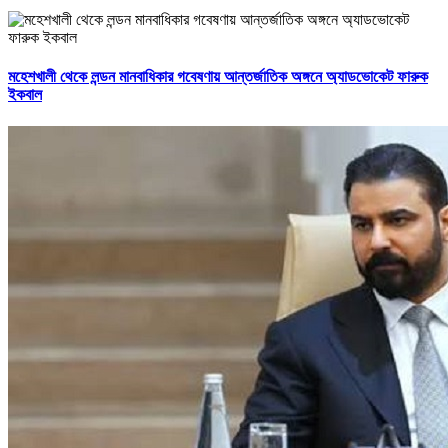
মহেশখালী থেকে লন্ডন মানবাধিকার গবেষণায় আন্তর্জাতিক অঙ্গনে অ্যাডভোকেট ফারুক
ইকবাল