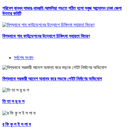
পরিবেশ বান্ধব সাভার-ধামরাই-আশুলিয়া গড়তে গঠিত হলো সবুজ আন্দোলন ঢাকা জেলা
উত্তর কমিটি
বিশ্বনাথে শাহ ফাউন্ডেশনের উদ্যোগে চিকিৎসা সহায়তা বিতরণ
সর্বশেষ সংবাদ
বিশ্বনাথে সরকারী আদেশ অমান্য করে সড়কে গেইট নির্মাণের অভিযোগ
তি তা স ম ন্ড ল
র ফি কু ল ই স লা ম