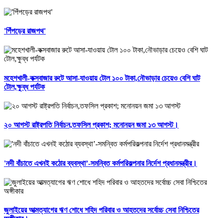
'পিঁপড়ের রাজপথ'
মহেশখালী-কক্সবাজার রুটে আসা-যাওয়ায় টোল ১০০ টাকা,নৌভাড়ার চেয়েও বেশি ঘাট
টোল,ক্ষুব্ধ পর্যটক
২০ আগস্ট রাষ্ট্রপতি নির্বাচন,তফসিল প্রকাশ; মনোনয়ন জমা ১৩ আগস্ট।
'নদী বাঁচাতে এখনই কঠোর ব্যবস্থা’-সমন্বিত কর্মপরিকল্পনার নির্দেশ প্রধানমন্ত্রীর।
জুলাইয়ের আত্মত্যাগের ঋণ শোধে শহিদ পরিবার ও আহতদের সর্বোচ্চ সেবা নিশ্চিতের