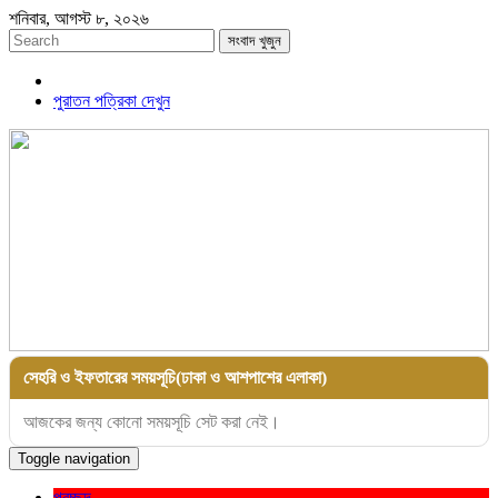
শনিবার, আগস্ট ৮, ২০২৬
সংবাদ খুজুন
পুরাতন পত্রিকা দেখুন
সেহরি ও ইফতারের সময়সূচি(ঢাকা ও আশপাশের এলাকা)
আজকের জন্য কোনো সময়সূচি সেট করা নেই।
Toggle navigation
প্রচ্ছদ