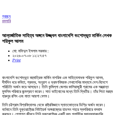
প্রচ্ছদ
রকমারি
আন্তর্জাতিক সাহিত্য অঙ্গনে উজ্জ্বল বাংলাদেশি বংশোদ্ভূত মার্কিন লেখক
শরিফুল আলম
মো: মফিদুল ইসলাম সরকার :
২০২৬-০৭-০৮ ১২:২৭:৫৭
Print
বাংলাদেশি বংশোদ্ভূত বহুমাত্রিক মার্কিন নাগরিক এক সাহিত্যসাধক শরিফুল আলম,
দীর্ঘদিন ধরে কবিতা, প্রবন্ধ, অনুগল্প ও ভ্রমণবিষয়ক লেখালেখির মাধ্যমে দেশ-বিদেশে
পরিচিতি অর্জন করে আসছেন। তিনি কুমিল্লা জেলার কালিয়াজুরী গ্রামের এক সম্ভ্রান্ত
মুসলিম পরিবারে জন্মগ্রহণ করেন। সাত ভাইবোনের মধ্যে তিনি দ্বিতীয়। তাঁর পিতা মরহুম
হারুনুর রশিদ এবং মাতা আয়শা বেগম।
তিনি চট্টগ্রাম বিশ্ববিদ্যালয় থেকে রাষ্ট্রবিজ্ঞানে স্নাতকোত্তর ডিগ্রি অর্জন করেন।
বর্তমানে তিনি যুক্তরাষ্ট্রের নিউইয়র্ক অঙ্গরাজ্যের হাডসন শহরে স্বপরিবারে বসবাস
করছেন। পেশাগত জীবনে তিনি যুক্তরাষ্ট্রের একটি বৃহৎ প্লাস্টিক ম্যানুফ্যাকচারিং