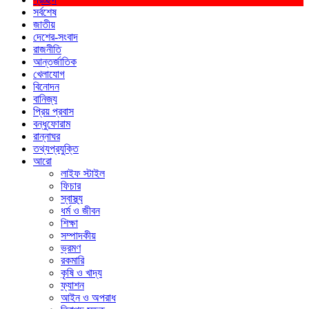
সর্বশেষ
জাতীয়
দেশের-সংবাদ
রাজনীতি
আন্তর্জাতিক
খেলাযোগ
বিনোদন
বানিজ্য
প্রিয় প্রবাস
বন্ধুফোরাম
রান্নাঘর
তথ্যপ্রযুক্তি
আরো
লাইফ স্টাইল
ফিচার
স্বাস্থ্য
ধর্ম ও জীবন
শিক্ষা
সম্পাদকীয়
ভ্রমণ
রকমারি
কৃষি ও খাদ্য
ফ্যাশন
আইন ও অপরাধ