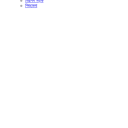
নিরাপদ সড়ক
শিশুমেলা