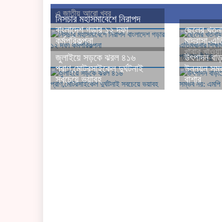
এ জাতীয় আরো খবর
নিসচার মহাসমাবেশে নিরাপদ
বাংলাদেশ গড়ার ১২ দফা
ছেলের খতনা
কর্মপরিকল্পনা
মাদরাসা-এতি
খাবার খাওয়াল
জুলাইয়ে সড়কে ঝরল ৪১৬
উৎপাদন বাড়
প্রাণ,মোটরসাইকেল দুর্ঘটনাই
উন্নয়ন সম্
সবচেয়ে ভয়াবহ
বাশার