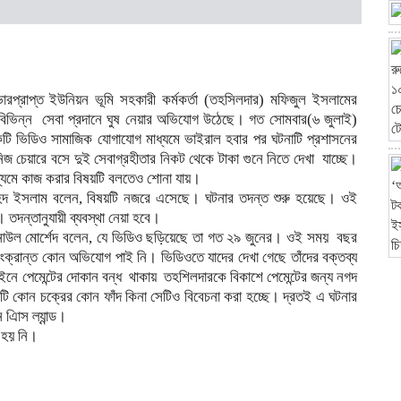
ারপ্রাপ্ত ইউনিয়ন ভূমি সহকারী কর্মকর্তা (তহসিলদার) মফিজুল ইসলামের
্ত বিভিন্ন সেবা প্রদানে ঘুষ নেয়ার অভিযোগ উঠেছে। গত সোমবার(৬ জুলাই)
টি ভিডিও সামাজিক যোগাযোগ মাধ্যমে ভাইরাল হবার পর ঘটনাটি প্রশাসনের
জ চেয়ারে বসে দুই সেবাগ্রহীতার নিকট থেকে টাকা গুনে নিতে দেখা যাচ্ছে।
যমে কাজ করার বিষয়টি বলতেও শোনা যায়।
াহিদ ইসলাম বলেন, বিষয়টি নজরে এসেছে। ঘটনার তদন্ত শুরু হয়েছে। ওই
 তদন্তানুযায়ী ব্যবস্থা নেয়া হবে।
সানাউল মোর্শেদ বলেন, যে ভিডিও ছড়িয়েছে তা গত ২৯ জুনের। ওই সময় বছর
্রান্ত কোন অভিযোগ পাই নি। ভিডিওতে যাদের দেখা গেছে তাঁদের বক্তব্য
াইনে পেমেন্টের দোকান বন্ধ থাকায় তহশিলদারকে বিকাশে পেমেন্টের জন্য নগদ
ষয়টি কোন চক্রের কোন ফাঁদ কিনা সেটিও বিবেচনা করা হচ্ছে। দ্রতই এ ঘটনার
এািস ল্যান্ড।
 হয় নি।