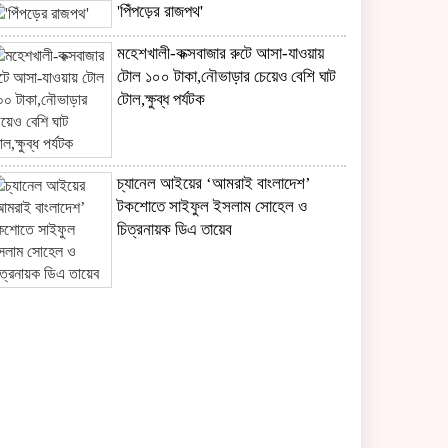
'পিঁপড়ের রাজপথ'
মহেশখালী-কক্সবাজার রুটে আসা-যাওয়ায়
টোল ১০০ টাকা,নৌভাড়ার চেয়েও বেশি ঘাট
টোল,ক্ষুব্ধ পর্যটক
চ্যানেল আইয়ের ‘আমরাই বাংলাদেশ’
টকশোতে সাইফুল ইসলাম সোহেল ও
চিত্রনায়ক ডিএ তায়েব
ছেলের খতনায় সাড়ে ৩ হাজার মাদরাসা-
এতিমখানার শিক্ষার্থীকে খাবার খাওয়ালেন
প্রতিমন্ত্রী টুকু
সাংবাদিকতা পেশার অস্তিত্ব রক্ষায়