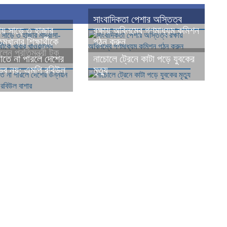
সাংবাদিকতা পেশার অস্তিত্ব
য় সাড়ে ৩ হাজার
রক্ষায় অবিলম্বে গণমাধ্যম কমিশন
মখানার শিক্ষার্থীকে
গঠন করুন ‎
েন প্রতিমন্ত্রী টুকু
াতে না পারলে দেশের
নাচোলে ট্রেনে কাটা পড়ে যুবকের
ভব নয়: এমপি রবিউল
মৃত্যু