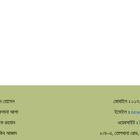
দ হোসেন
মোবাইল ঃ ০১
আফসানা আশা
ইমেইল ঃ
new
রিফ রহমান
ওয়েবসাইট ঃ
আকিব আজাদ
৮/৪-এ, তোপখানা রোড, 