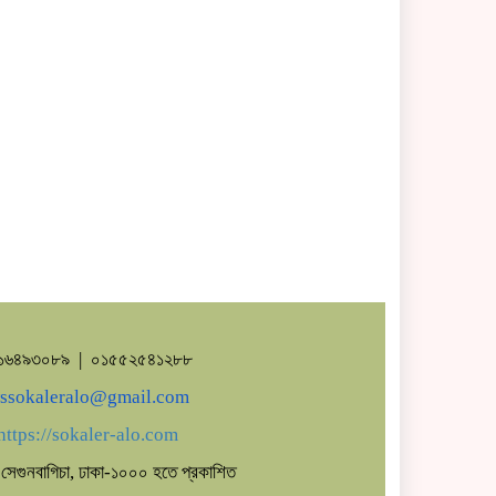
৭১৬৪৯৩০৮৯ | ০১৫৫২৫৪১২৮৮
ssokaleralo@gmail.com
https://sokaler-alo.com
সেগুনবাগিচা, ঢাকা-১০০০ হতে প্রকাশিত